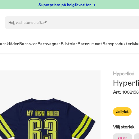
Superpriser på helgfavoriter →
Sök
arnkläder
Barnskor
Barnvagnar
Bilstolar
Barnrummet
Babyprodukter
Ma
Hyperfied
Hyperf
Art:
1002138
Jollylet
Välj storlek
86-92