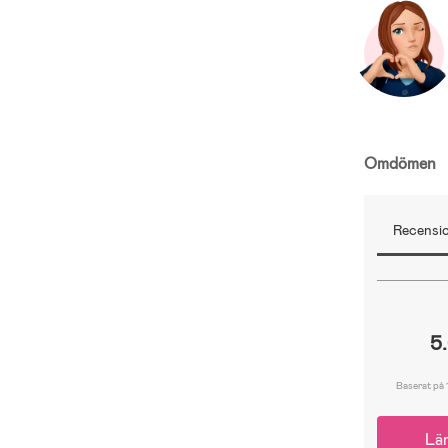
Omdömen
Recensio
5
Baserat på 
Lä