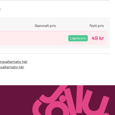
k
Gammalt pris
Nytt pris
49 kr
Lägsta pris
ingsalternativ här
nsalternativ här