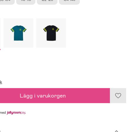
ik
Lägg i varukorgen
med
g