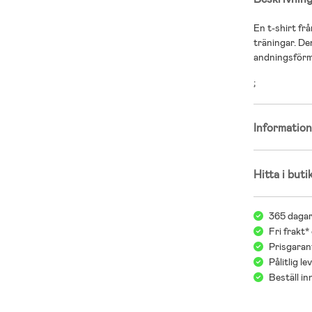
En t-shirt fr
träningar. De
andningsför
;
Informatio
Hitta i buti
365 dagar
Fri frakt*
Prisgarant
Pålitlig l
Beställ i