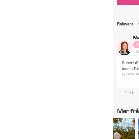
Relevans
Ma
C
Ro
C
Superluft
L
även efte
P
Hyperfied B
Di
1 like
Mer frå