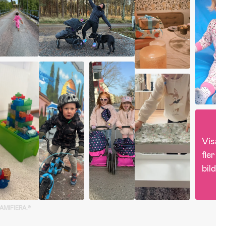
Visa 
fler 
bilder
GAMIFIERA.®