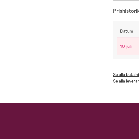
Prishistori
Datum
10 juli
Se alla betaln
Se alla levera