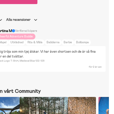
Alla recensioner
rtina M
Verifierad köpare
heerful Adventure Buddie
llspel
Utklädnad
Rita & Måla
Babblarna
Barbie
Bolibompa
ocomelon
Fåret Shaun
Gabbys Dollhouse
L.O.L. Surprise
ig tröja som min tjej älskar. Vi har även shortsen och de är så fina 
asseMajas detektivbyrå
Minions
My little pony
PettsonFindus
r en del tvättar.
ippi Långstrump
Sommarskuggan
Super Mario
Disney Frozen
ack Logo T-Shirt, Medieval Blue 122-128
sney Princess
Bor i Hus
Bil
Bor på Landet
för 2 år sen
n vårt Community