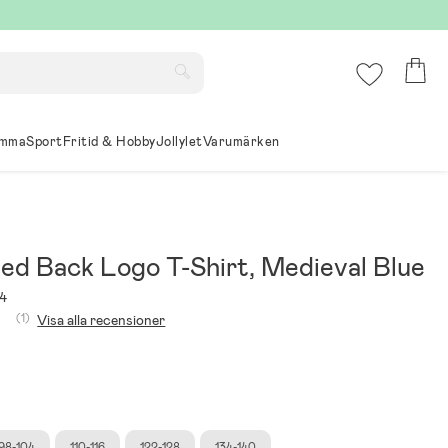
mma
Sport
Fritid & Hobby
Jollylet
Varumärken
ied Back Logo T-Shirt, Medieval Blue
4
(1)
Visa alla recensioner
98-104
110-116
122-128
134-140