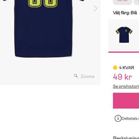
Välj färg:
Blå
4 KVAR
49 kr
Zooma
Se prishistor
Delbetala
Beskrivnin