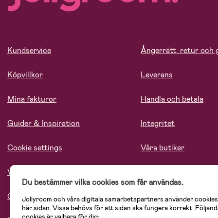
Kundservice
Ångerrätt, retur och 
Köpvillkor
Leverans
Mina fakturor
Handla och betala
Guider & Inspiration
Integritet
Cookie settings
Våra butiker
Vårt ansvar
Lediga tjänster
Du bestämmer vilka cookies som får användas.
Om oss
Jollyroom och våra digitala samarbetspartners använder cookies
här sidan. Vissa behövs för att sidan ska fungera korrekt. Följand
cookies är valbara för dig: