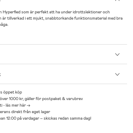
ån Hyperfied som är perfekt att ha under idrottslektioner och
n är tillverkad i ett mjukt, snabbtorkande funktionsmaterial med bra
måga.
n
k
s öppet köp
 över 1000 kr, gäller för postpaket & varubrev
i - läs mer här ->
everans direkt från eget lager
nnan 12:00 på vardagar – skickas redan samma dag!