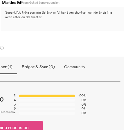
Martina M
Framröstad topprecension
Superluftig tröja som min tjej älskar. Vi har även shortsen och de är så fina 
även efter en del tvättar.
ner (1)
Frågor & Svar (0)
Community
5
100%
.0
4
0%
3
0%
2
0%
1 recension
1
0%
mna recension