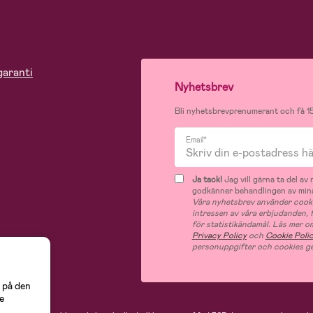
garanti
Nyhetsbrev
Bli nyhetsbrevprenumerant och få 15
Email*
Ja tack!
Jag vill gärna ta del a
godkänner behandlingen av mina
Våra nyhetsbrev använder cooki
intressen av våra erbjudanden,
för statistikändamål. Läs mer o
Privacy Policy
och
Cookie Poli
personuppgifter och cookies ge
 på den
e