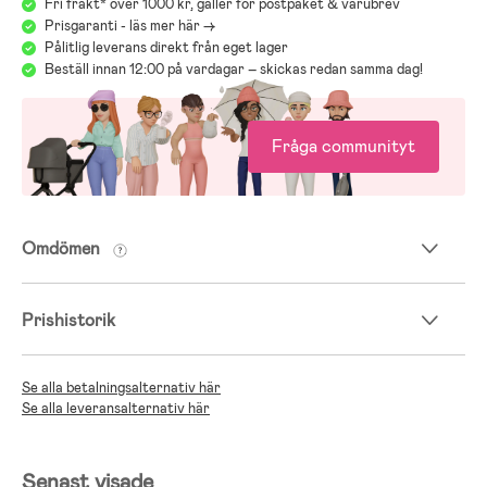
Fri frakt* över 1000 kr, gäller för postpaket & varubrev
Prisgaranti - läs mer här ->
Pålitlig leverans direkt från eget lager
Beställ innan 12:00 på vardagar – skickas redan samma dag!
Fråga communityt
Omdömen
Prishistorik
Se alla betalningsalternativ här
Se alla leveransalternativ här
Senast visade