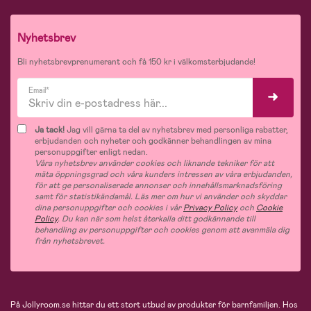
Nyhetsbrev
Bli nyhetsbrevprenumerant och få 150 kr i välkomsterbjudande!
Email*
Ja tack!
Jag vill gärna ta del av nyhetsbrev med personliga rabatter,
erbjudanden och nyheter och godkänner behandlingen av mina
personuppgifter enligt nedan.
Våra nyhetsbrev använder cookies och liknande tekniker för att
mäta öppningsgrad och våra kunders intressen av våra erbjudanden,
för att ge personaliserade annonser och innehållsmarknadsföring
samt för statistikändamål. Läs mer om hur vi använder och skyddar
dina personuppgifter och cookies i vår
Privacy Policy
och
Cookie
Policy
. Du kan när som helst återkalla ditt godkännande till
behandling av personuppgifter och cookies genom att avanmäla dig
från nyhetsbrevet.
På Jollyroom.se hittar du ett stort utbud av produkter för barnfamiljen.
Hos