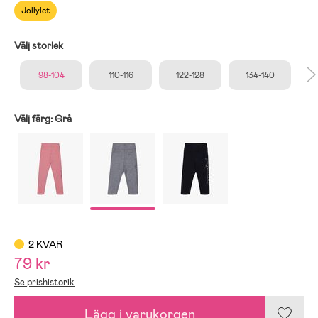
Jollylet
Välj storlek
98-104
110-116
122-128
134-140
Välj färg:
Grå
2 KVAR
79 kr
Se prishistorik
Lägg i varukorgen