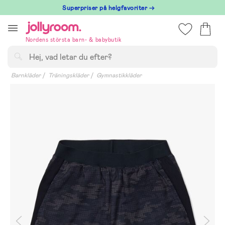
Hoppa
Superpriser på helgfavoriter →
till
innehållet
Nordens största barn- & babybutik
Sök
Barnkläder
Träningskläder
Gymnastikkläder