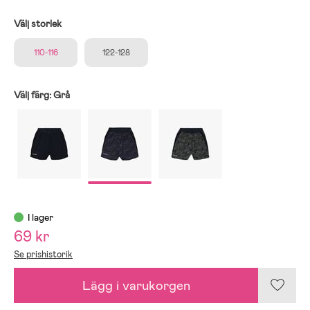
Välj storlek
110-116
122-128
Välj färg:
Grå
I lager
69 kr
Se prishistorik
Lägg i varukorgen