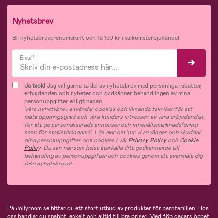
Nyhetsbrev
Bli nyhetsbrevprenumerant och få 150 kr i välkomsterbjudande!
Email*
Ja tack!
Jag vill gärna ta del av nyhetsbrev med personliga rabatter,
erbjudanden och nyheter och godkänner behandlingen av mina
personuppgifter enligt nedan.
Våra nyhetsbrev använder cookies och liknande tekniker för att
mäta öppningsgrad och våra kunders intressen av våra erbjudanden,
för att ge personaliserade annonser och innehållsmarknadsföring
samt för statistikändamål. Läs mer om hur vi använder och skyddar
dina personuppgifter och cookies i vår
Privacy Policy
och
Cookie
Policy
. Du kan när som helst återkalla ditt godkännande till
behandling av personuppgifter och cookies genom att avanmäla dig
från nyhetsbrevet.
På Jollyroom.se hittar du ett stort utbud av produkter för barnfamiljen.
Hos
oss handlar du snabbt, enkelt och alltid till bra priser.
Med 365 dagars öppet