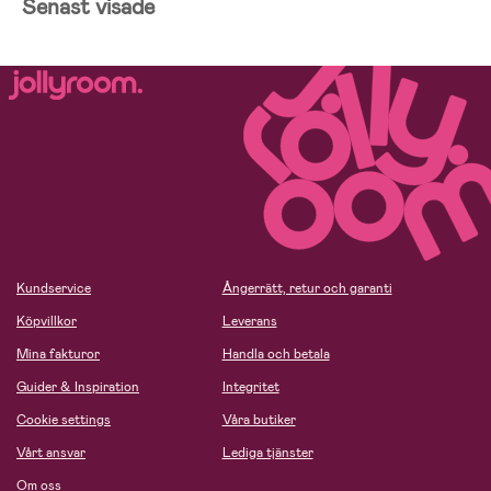
Senast visade
Kundservice
Ångerrätt, retur och garanti
Köpvillkor
Leverans
Mina fakturor
Handla och betala
Guider & Inspiration
Integritet
Cookie settings
Våra butiker
Vårt ansvar
Lediga tjänster
Om oss