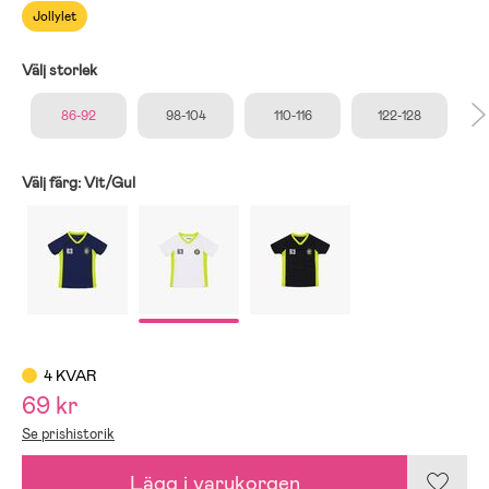
Jollylet
Välj storlek
86-92
98-104
110-116
122-128
Välj färg:
Vit/Gul
4 KVAR
69 kr
Se prishistorik
Lägg i varukorgen