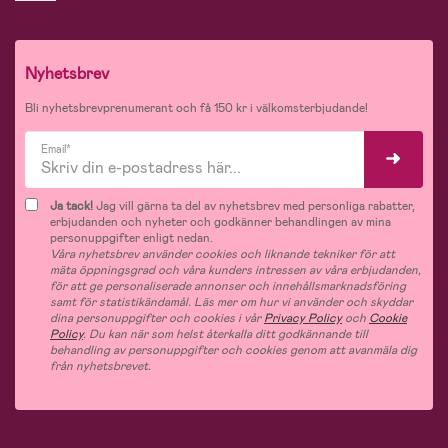
Nyhetsbrev
Bli nyhetsbrevprenumerant och få 150 kr i välkomsterbjudande!
Email*
Ja tack!
Jag vill gärna ta del av nyhetsbrev med personliga rabatter,
erbjudanden och nyheter och godkänner behandlingen av mina
personuppgifter enligt nedan.
Våra nyhetsbrev använder cookies och liknande tekniker för att
mäta öppningsgrad och våra kunders intressen av våra erbjudanden,
för att ge personaliserade annonser och innehållsmarknadsföring
samt för statistikändamål. Läs mer om hur vi använder och skyddar
dina personuppgifter och cookies i vår
Privacy Policy
och
Cookie
Policy
. Du kan när som helst återkalla ditt godkännande till
behandling av personuppgifter och cookies genom att avanmäla dig
från nyhetsbrevet.