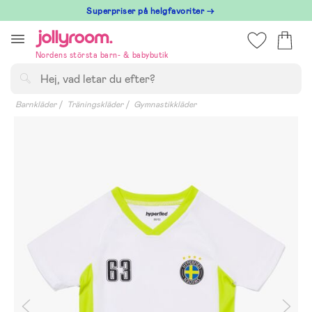
Hoppa
Superpriser på helgfavoriter →
till
innehållet
Nordens största barn- & babybutik
Sök
Barnkläder
Träningskläder
Gymnastikkläder