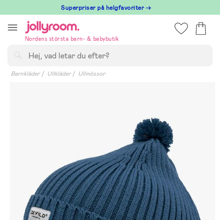
Hoppa
Superpriser på helgfavoriter →
till
innehållet
Nordens största barn- & babybutik
Sök
Barnkläder
Ullkläder
Ullmössor