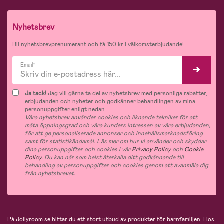
Nyhetsbrev
Bli nyhetsbrevprenumerant och få 150 kr i välkomsterbjudande!
Email*
Ja tack!
Jag vill gärna ta del av nyhetsbrev med personliga rabatter,
erbjudanden och nyheter och godkänner behandlingen av mina
personuppgifter enligt nedan.
Våra nyhetsbrev använder cookies och liknande tekniker för att
mäta öppningsgrad och våra kunders intressen av våra erbjudanden,
för att ge personaliserade annonser och innehållsmarknadsföring
samt för statistikändamål. Läs mer om hur vi använder och skyddar
dina personuppgifter och cookies i vår
Privacy Policy
och
Cookie
Policy
. Du kan när som helst återkalla ditt godkännande till
behandling av personuppgifter och cookies genom att avanmäla dig
från nyhetsbrevet.
På Jollyroom.se hittar du ett stort utbud av produkter för barnfamiljen.
Hos