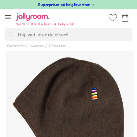
Hoppa
Superpriser på helgfavoriter →
till
innehållet
Nordens största barn- & babybutik
Sök
Barnkläder
Ullkläder
Ullmössor