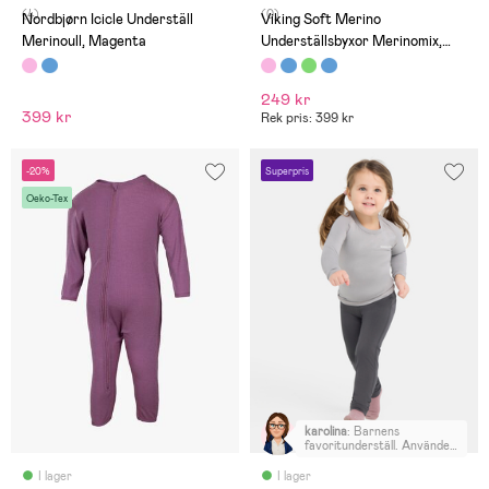
(4)
(0)
Nordbjørn Icicle Underställ
Viking Soft Merino
Merinoull, Magenta
Underställsbyxor Merinomix,
Rosa
249 kr
399 kr
Rek pris: 399 kr
-20%
Superpris
Oeko-Tex
karolina
:
Barnens
favoritunderställ. Användes
hela säsongen förra vintern,
både under kläder och som
I lager
I lager
sovkläder. Bra storlek,