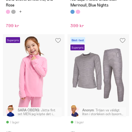
Rose
Merinoull, Blue Nights
799 kr
399 kr
Superpris
Bäst i test
Superpris
SARA ÖBERG
:
Jätte fint
Anonym
:
Tröjan va väldigt
set MEN jag köpte det i
liten i storleken och byxorna
tron att det var ett ”vanligt
va stora i midjan känns inte
fleeceset” som man har som
proponerligt med varandra.
I lager
I lager
mellan lager… Tyvärr till min
Välj storlek större om ni
besvikelse så är detta ett
köper denna produkt.