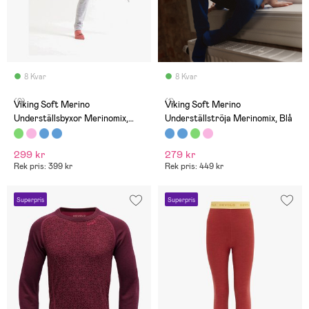
8 Kvar
8 Kvar
(0)
(1)
Viking Soft Merino
Viking Soft Merino
Underställsbyxor Merinomix,
Underställströja Merinomix, Blå
Grå/Ljusgrå
299 kr
279 kr
Rek pris: 399 kr
Rek pris: 449 kr
Superpris
Superpris