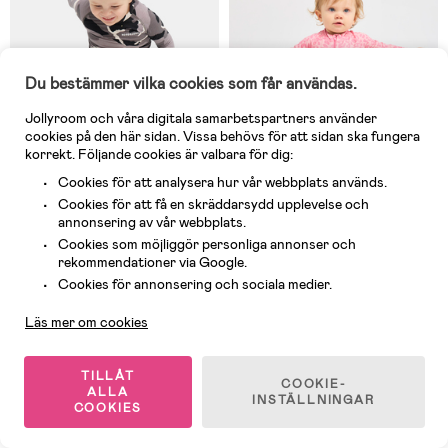
Du bestämmer vilka cookies som får användas.
Jollyroom och våra digitala samarbetspartners använder
cookies på den här sidan. Vissa behövs för att sidan ska fungera
korrekt. Följande cookies är valbara för dig:
Cookies för att analysera hur vår webbplats används.
Cookies för att få en skräddarsydd upplevelse och
karolina
:
Barnens
Jessica
:
Den passar perfekt
favoritunderställ. Användes
annonsering av vår webbplats.
hela säsongen förra vintern,
både under kläder och som
Cookies som möjliggör personliga annonser och
I lager
I lager
sovkläder. Bra storlek,
rekommendationer via Google.
något smal i passform så
(22)
(6)
skulle rekommendera att ta
Kundservice
Cookies för annonsering och sociala medier.
Nordbjørn Verbier Underställ
Nordbjørn Moritz
en större storlek om en har
Bamboo, Camo Black
Underställsoverall Bamboo, Leo
ett större barn.
Läs mer om cookies
Pink
229 kr
249 kr
TILLÅT
COOKIE-
ALLA
INSTÄLLNINGAR
COOKIES
Superpris