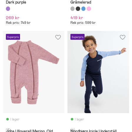
Dark purple
Gråmelerad
269 kr
419 kr
Rek pris: 749 kr
Rek pris: 599 kr
Superpris
Superpris
I lager
I lager
(3)
(4)
Joha Ulloverall Merino, Old
Nordbjørn Icicle Underställ