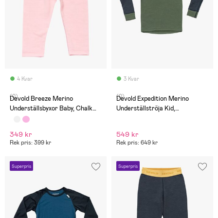
4 Kvar
3 Kvar
(0)
(0)
Devold Breeze Merino
Devold Expedition Merino
Underställsbyxor Baby, Chalk
Underställströja Kid,
Pink
Night/Forest
349 kr
549 kr
Rek pris: 399 kr
Rek pris: 649 kr
Superpris
Superpris