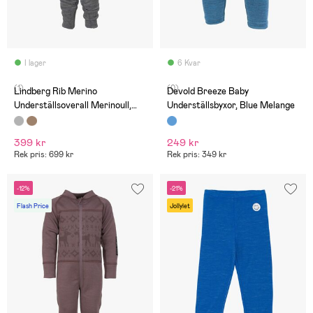
I lager
6 Kvar
(1)
(0)
Lindberg Rib Merino
Devold Breeze Baby
Underställsoverall Merinoull,
Underställsbyxor, Blue Melange
Grey Melange
399 kr
249 kr
Rek pris: 699 kr
Rek pris: 349 kr
-12%
-21%
Flash Price
Jollylet