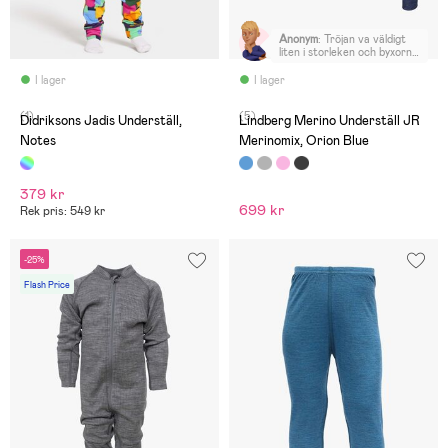
Anonym
:
Tröjan va väldigt
liten i storleken och byxorna
va stora i midjan känns inte
proponerligt med varandra.
I lager
I lager
Välj storlek större om ni
köper denna produkt.
(1)
(5)
Didriksons Jadis Underställ,
Lindberg Merino Underställ JR
Notes
Merinomix, Orion Blue
379 kr
699 kr
Rek pris: 549 kr
-25%
Flash Price