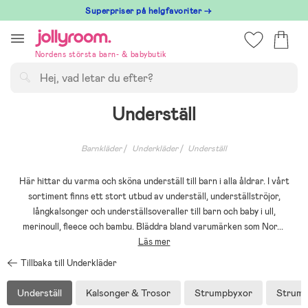
Hoppa
Superpriser på helgfavoriter →
till
innehållet
Nordens största barn- & babybutik
Sök
Underställ
Barnkläder
Underkläder
Underställ
Här hittar du varma och sköna underställ till barn i alla åldrar. I vårt
sortiment finns ett stort utbud av underställ, underställströjor,
långkalsonger och underställsoveraller till barn och baby i ull,
merinoull, fleece och bambu. Bläddra bland varumärken som Nor
...
Läs mer
Tillbaka till Underkläder
Underställ
Kalsonger & Trosor
Strumpbyxor
Strum