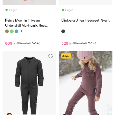
I lager
I lager
(0)
(1)
Reima Moomin Trivsam
Lindberg Umeå Fleeceset, Svart
Underställ Merinomix, Rose
Blush
809 kr
329 kr
(
Utan rabatt
949 kr
)
(
Utan rabatt
399 kr
)
Jollylet