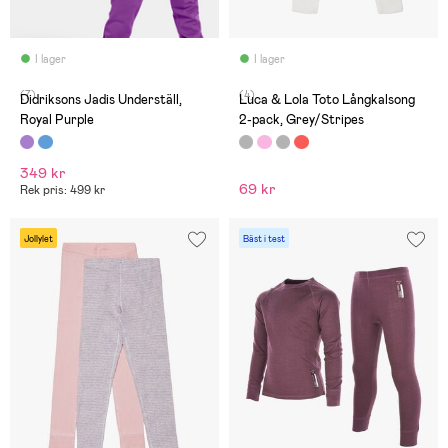
I lager
I lager
(7)
(4)
Didriksons Jadis Underställ,
Luca & Lola Toto Långkalsong
Royal Purple
2-pack, Grey/Stripes
349 kr
69 kr
Rek pris: 499 kr
Jollylet
Bäst i test