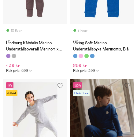
10 Kvar
7 Kvar
(1)
(0)
Lindberg Kåbdalis Merino
Viking Soft Merino
Underställsoverall Merinomix,
Underställsbyxa Merinomix, Blå
Dusty Mauve
439 kr
259 kr
Rek pris: 599 kr
Rek pris: 399 kr
-9%
-20%
Jollylet
Flash Price