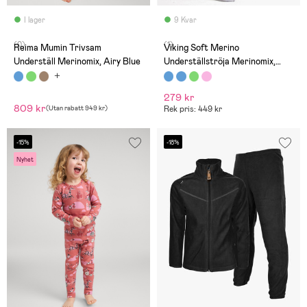
I lager
9 Kvar
(0)
(1)
Reima Mumin Trivsam
Viking Soft Merino
Underställ Merinomix, Airy Blue
Underställströja Merinomix,
Navy
279 kr
809 kr
(
Utan rabatt
949 kr
)
Rek pris: 449 kr
-15%
-18%
Nyhet