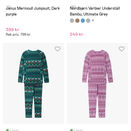
något smal i passform så
(0)
(22)
skulle rekommendera att ta
Janus Merinoull Jumpsuit, Dark
Nordbjørn Verbier Underställ
en större storlek om en har
purple
Bambu, Ultimate Grey
ett större barn.
399 kr
249 kr
Rek pris: 799 kr
I lager
I lager