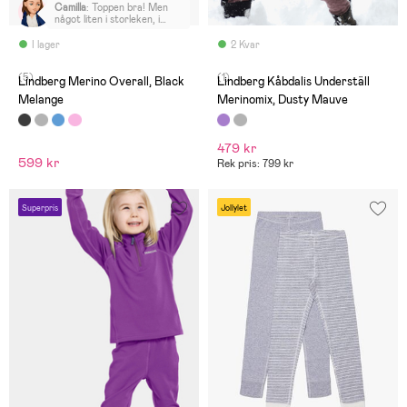
Camilla
:
Toppen bra! Men
något liten i storleken, i
efterhand önskar jag att jag
tagit en större storlek.
I lager
2 Kvar
(5)
(1)
Lindberg Merino Overall, Black
Lindberg Kåbdalis Underställ
Melange
Merinomix, Dusty Mauve
479 kr
599 kr
Rek pris: 799 kr
Superpris
Jollylet