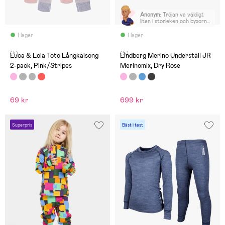
Anonym
:
Tröjan va väldigt
liten i storleken och byxorna
va stora i midjan känns inte
proponerligt med varandra.
I lager
I lager
Välj storlek större om ni
köper denna produkt.
(4)
(5)
Luca & Lola Toto Långkalsong
Lindberg Merino Underställ JR
2-pack, Pink/Stripes
Merinomix, Dry Rose
69 kr
699 kr
Superpris
Bäst i test