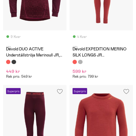
9 Kvar
4 Kvar
(0)
(0)
Devold DUO ACTIVE
Devold EXPEDITION MERINO
Underställströja Merinoull JR,
SILK LONGS JR
Port
Underställsbyxor, Beauty
449 kr
599 kr
Rek pris: 549 kr
Rek pris: 799 kr
Superpris
Superpris