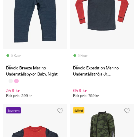
5 Kvar
3 Kvar
(0)
(0)
Devold Breeze Merino
Devold Expedition Merino
Underställsbyxor Baby, Night
Underställströja Jr,
Night/Beauty
349 kr
649 kr
Rek pris: 399 kr
Rek pris: 799 kr
Superpris
Jollylet