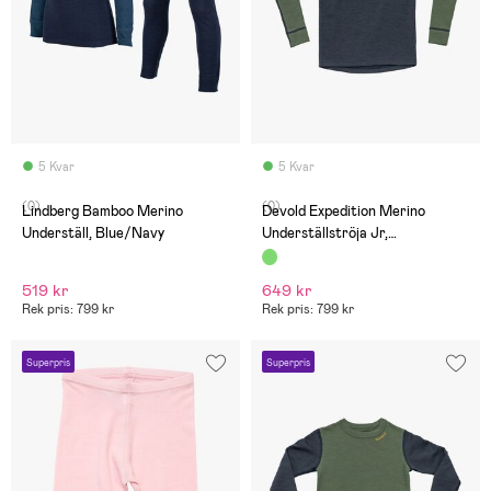
5 Kvar
5 Kvar
(0)
(0)
Lindberg Bamboo Merino
Devold Expedition Merino
Underställ, Blue/Navy
Underställströja Jr,
Night/Forest
519 kr
649 kr
Rek pris: 799 kr
Rek pris: 799 kr
Superpris
Superpris