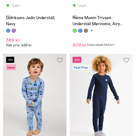
I lager
I lager
(7)
(0)
Didriksons Jadis Underställ,
Reima Mumin Trivsam
Navy
Underställ Merinomix, Airy
Green
369 kr
809 kr
Rek pris: 499 kr
(
Utan rabatt
949 kr
)
-15%
-24%
Nyhet
Flash Price