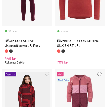
10 Kvar
4 Kvar
(0)
(0)
Devold DUO ACTIVE
Devold EXPEDITION MERINO
Underställsbyxa JR, Port
SILK SHIRT JR
Underställströja, Beauty
449 kr
799 kr
Rek pris: 549 kr
Superpris
-14%
Flash Price