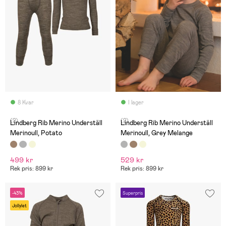
8 Kvar
I lager
(2)
(2)
Lindberg Rib Merino Underställ
Lindberg Rib Merino Underställ
Merinoull, Potato
Merinoull, Grey Melange
499 kr
529 kr
Rek pris: 899 kr
Rek pris: 899 kr
-43%
Superpris
Jollylet