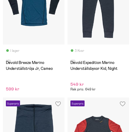
I lager
3 Kvar
(0)
(0)
Devold Breeze Merino
Devold Expedition Merino
Underställströja Jr, Cameo
Underställsbyxor Kid, Night
549 kr
599 kr
Rek pris: 649 kr
Superpris
Superpris