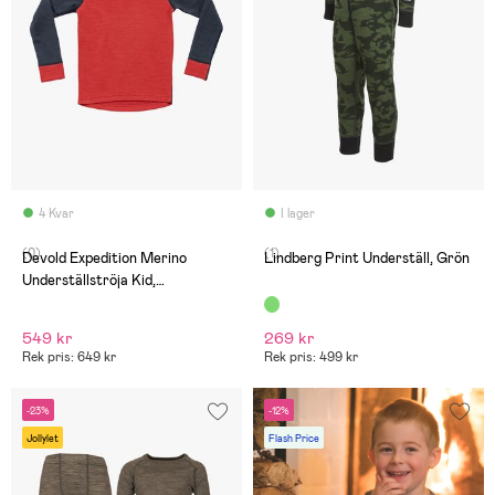
4 Kvar
I lager
(0)
(1)
Devold Expedition Merino
Lindberg Print Underställ, Grön
Underställströja Kid,
Night/Beauty
549 kr
269 kr
Rek pris: 649 kr
Rek pris: 499 kr
-23%
-12%
Jollylet
Flash Price