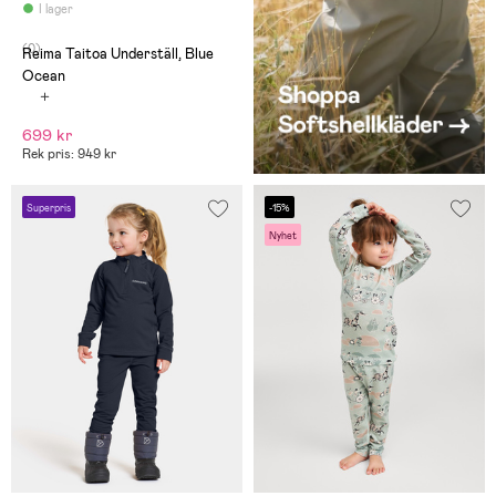
I lager
(0)
Reima Taitoa Underställ, Blue
Ocean
699 kr
Rek pris: 949 kr
Superpris
-15%
Nyhet