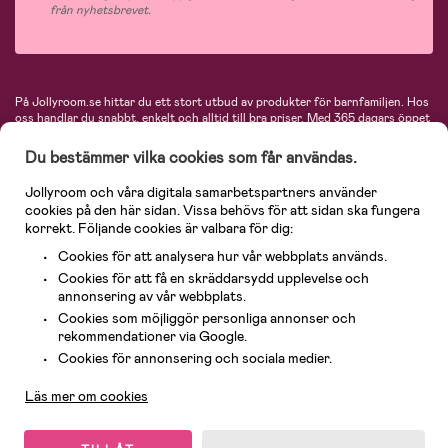
från nyhetsbrevet.
På Jollyroom.se hittar du ett stort utbud av produkter för barnfamiljen.
Hos
oss handlar du snabbt, enkelt och alltid till bra priser.
Med 365 dagars öppet
köp och en mycket kompetent kundtjänst kan du känna dig trygg att handla
hos oss. I vårt sortiment hittar du barnvagnar, bilstolar, kläder för barn och
Du bestämmer vilka cookies som får användas.
baby, produkter för mamman, massor av inspirerande inredning, leksaker,
babyprodukter och mycket mer. Vi erbjuder produkter från välkända
Jollyroom och våra digitala samarbetspartners använder
varumärken så som Britax, Maxi-Cosi, Baby Jogger, BabyBjörn, Didriksons,
cookies på den här sidan. Vissa behövs för att sidan ska fungera
KidKraft, Ergobaby, Philips Avent, Neonate, Cybex, LEGO och många fler.
korrekt. Följande cookies är valbara för dig:
Välkommen in och kika runt i Nordens största barn- och babybutik på nätet!
Cookies för att analysera hur vår webbplats används.
Cookies för att få en skräddarsydd upplevelse och
annonsering av vår webbplats.
Cookies som möjliggör personliga annonser och
rekommendationer via Google.
Kundservice
Cookies för annonsering och sociala medier.
Läs mer om cookies
© 2026 Jollyroom AB. Alla rättigheter reserverade.