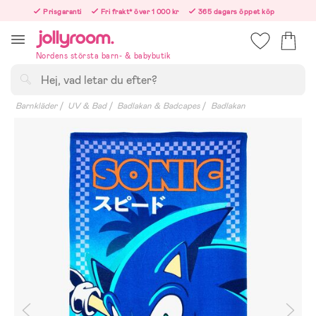
Hoppa
Prisgaranti
Fri frakt* över 1 000 kr
365 dagars öppet köp
till
Beställ nu – vi skickar samma vardag!
innehållet
Nordens största barn- & babybutik
Sök
Barnkläder
UV & Bad
Badlakan & Badcapes
Badlakan