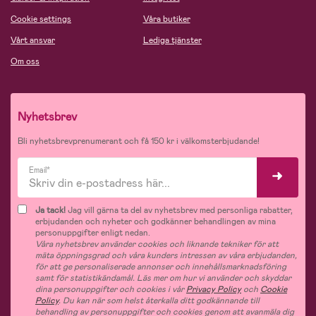
Cookie settings
Våra butiker
Vårt ansvar
Lediga tjänster
Om oss
Nyhetsbrev
Bli nyhetsbrevprenumerant och få 150 kr i välkomsterbjudande!
Email*
Ja tack!
Jag vill gärna ta del av nyhetsbrev med personliga rabatter,
erbjudanden och nyheter och godkänner behandlingen av mina
personuppgifter enligt nedan.
Våra nyhetsbrev använder cookies och liknande tekniker för att
mäta öppningsgrad och våra kunders intressen av våra erbjudanden,
för att ge personaliserade annonser och innehållsmarknadsföring
samt för statistikändamål. Läs mer om hur vi använder och skyddar
dina personuppgifter och cookies i vår
Privacy Policy
och
Cookie
Policy
. Du kan när som helst återkalla ditt godkännande till
behandling av personuppgifter och cookies genom att avanmäla dig