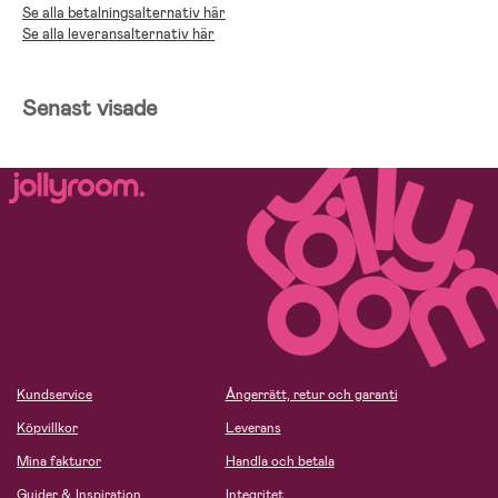
Se alla betalningsalternativ här
Se alla leveransalternativ här
Senast visade
Kundservice
Ångerrätt, retur och garanti
Köpvillkor
Leverans
Mina fakturor
Handla och betala
Guider & Inspiration
Integritet