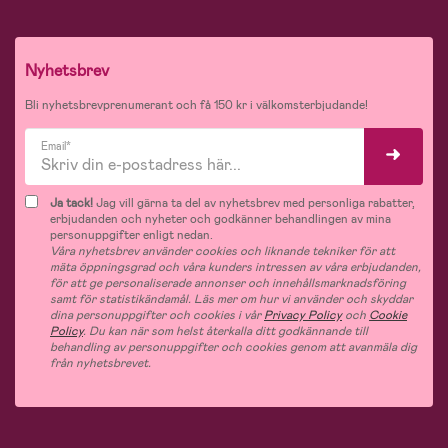
Nyhetsbrev
Bli nyhetsbrevprenumerant och få 150 kr i välkomsterbjudande!
Email*
Ja tack!
Jag vill gärna ta del av nyhetsbrev med personliga rabatter,
erbjudanden och nyheter och godkänner behandlingen av mina
personuppgifter enligt nedan.
Våra nyhetsbrev använder cookies och liknande tekniker för att
mäta öppningsgrad och våra kunders intressen av våra erbjudanden,
för att ge personaliserade annonser och innehållsmarknadsföring
samt för statistikändamål. Läs mer om hur vi använder och skyddar
dina personuppgifter och cookies i vår
Privacy Policy
och
Cookie
Policy
. Du kan när som helst återkalla ditt godkännande till
behandling av personuppgifter och cookies genom att avanmäla dig
från nyhetsbrevet.