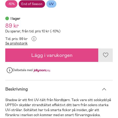
-10%
End of Season
UV
I lager
89 kr
Du sparar, från tid. pris 10 kr (-10%)
i
Tid. pris: 99 kr
Se prishistorik
Lägg i varukorgen
Delbetala
med
Beskrivning
Shadow är ett fint UV-tält från Nordbjørn. Tack vare sitt solskydd på
UPF50+ skyddar strandtältet effektivt ditt barn från solens starka
UV-strålar. Soltältet har två smarta fickor på insidan, går att
förankra i marken och kommer med en smart förvaringsväska.