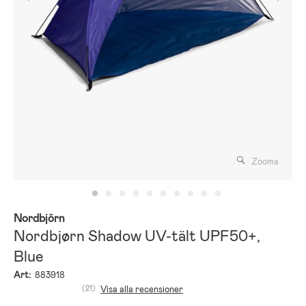
Zooma
Nordbjörn
Nordbjørn Shadow UV-tält UPF50+,
Blue
Art:
883918
(21)
Visa alla recensioner