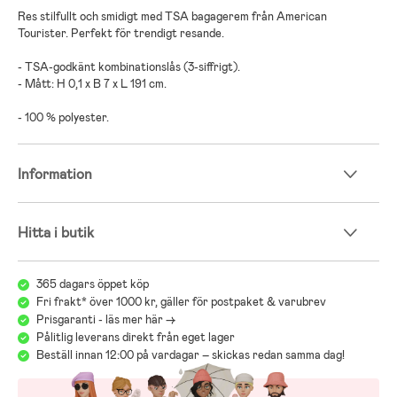
Res stilfullt och smidigt med TSA bagagerem från American
Tourister. Perfekt för trendigt resande.
- TSA-godkänt kombinationslås (3-siffrigt).
- Mått: H 0,1 x B 7 x L 191 cm.
- 100 % polyester.
Information
Hitta i butik
365 dagars öppet köp
Fri frakt* över 1000 kr, gäller för postpaket & varubrev
Prisgaranti - läs mer här ->
Pålitlig leverans direkt från eget lager
Beställ innan 12:00 på vardagar – skickas redan samma dag!