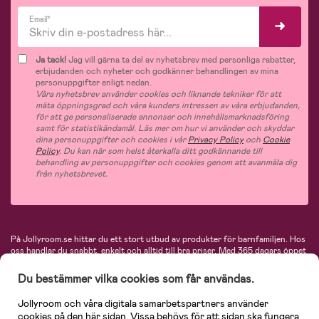
Email*
Ja tack!
Jag vill gärna ta del av nyhetsbrev med personliga rabatter,
erbjudanden och nyheter och godkänner behandlingen av mina
personuppgifter enligt nedan.
Våra nyhetsbrev använder cookies och liknande tekniker för att
mäta öppningsgrad och våra kunders intressen av våra erbjudanden,
för att ge personaliserade annonser och innehållsmarknadsföring
samt för statistikändamål. Läs mer om hur vi använder och skyddar
dina personuppgifter och cookies i vår
Privacy Policy
och
Cookie
Policy
. Du kan när som helst återkalla ditt godkännande till
behandling av personuppgifter och cookies genom att avanmäla dig
från nyhetsbrevet.
På Jollyroom.se hittar du ett stort utbud av produkter för barnfamiljen.
Hos
oss handlar du snabbt, enkelt och alltid till bra priser.
Med 365 dagars öppet
köp och en mycket kompetent kundtjänst kan du känna dig trygg att handla
hos oss. I vårt sortiment hittar du barnvagnar, bilstolar, kläder för barn och
Du bestämmer vilka cookies som får användas.
baby, produkter för mamman, massor av inspirerande inredning, leksaker,
babyprodukter och mycket mer. Vi erbjuder produkter från välkända
Jollyroom och våra digitala samarbetspartners använder
varumärken så som Britax, Maxi-Cosi, Baby Jogger, BabyBjörn, Didriksons,
cookies på den här sidan. Vissa behövs för att sidan ska fungera