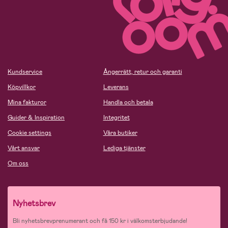
Kundservice
Ångerrätt, retur och garanti
Köpvillkor
Leverans
Mina fakturor
Handla och betala
Guider & Inspiration
Integritet
Cookie settings
Våra butiker
Vårt ansvar
Lediga tjänster
Om oss
Nyhetsbrev
Bli nyhetsbrevprenumerant och få 150 kr i välkomsterbjudande!