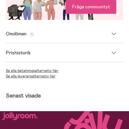
Fråga communityt
Omdömen
Prishistorik
Se alla betalningsalternativ här
Se alla leveransalternativ här
Senast visade