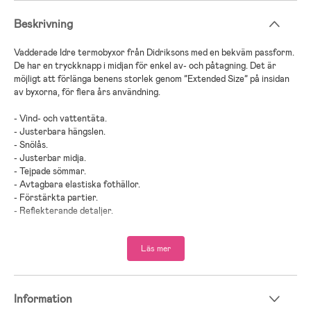
Beskrivning
Vadderade Idre termobyxor från Didriksons med en bekväm passform.
De har en tryckknapp i midjan för enkel av- och påtagning. Det är
möjligt att förlänga benens storlek genom ”Extended Size” på insidan
av byxorna, för flera års användning.
- Vind- och vattentäta.
- Justerbara hängslen.
- Snölås.
- Justerbar midja.
- Tejpade sömmar.
- Avtagbara elastiska fothällor.
- Förstärkta partier.
- Reflekterande detaljer.
- Benen kan förlängas upp mot en storlek med Didriksons ”Extend
size”.
Läs mer
- PFC-fri vattenavvisande finish.
- Skaltyg: 100 % polyamid.
- Foder: 100 % polyamid.
Information
- Stoppning: 100 % polyester.