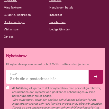
Köpvillkor
Leverans
Mina fakturor
Handla och betala
Guider & Inspiration
Integritet
Cookie settings
Våra butiker
Vårt ansvar
Lediga tjänster
Om oss
Nyhetsbrev
Bli nyhetsbrevprenumerant och få 150 kr i välkomsterbjudande!
Email*
Ja tack!
Jag vill gärna ta del av nyhetsbrev med personliga rabatter,
erbjudanden och nyheter och godkänner behandlingen av mina
personuppgifter enligt nedan.
Våra nyhetsbrev använder cookies och liknande tekniker för att
mäta öppningsgrad och våra kunders intressen av våra erbjudanden,
för att ge personaliserade annonser och innehållsmarknadsföring