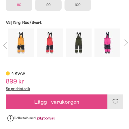
80
90
100
Välj färg:
Röd/Svart
4 KVAR
899 kr
Se prishistorik
Lägg i varukorgen
Delbetala
med