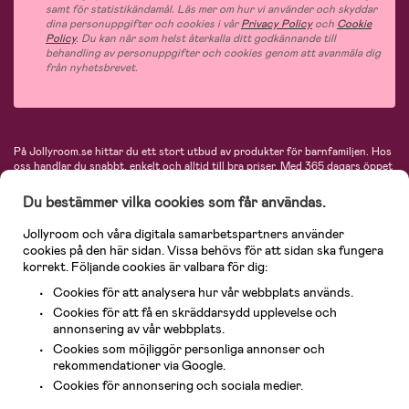
samt för statistikändamål. Läs mer om hur vi använder och skyddar
dina personuppgifter och cookies i vår
Privacy Policy
och
Cookie
Policy
. Du kan när som helst återkalla ditt godkännande till
behandling av personuppgifter och cookies genom att avanmäla dig
från nyhetsbrevet.
På Jollyroom.se hittar du ett stort utbud av produkter för barnfamiljen.
Hos
oss handlar du snabbt, enkelt och alltid till bra priser.
Med 365 dagars öppet
köp och en mycket kompetent kundtjänst kan du känna dig trygg att handla
hos oss. I vårt sortiment hittar du barnvagnar, bilstolar, kläder för barn och
Du bestämmer vilka cookies som får användas.
baby, produkter för mamman, massor av inspirerande inredning, leksaker,
babyprodukter och mycket mer. Vi erbjuder produkter från välkända
Jollyroom och våra digitala samarbetspartners använder
varumärken så som Britax, Maxi-Cosi, Baby Jogger, BabyBjörn, Didriksons,
cookies på den här sidan. Vissa behövs för att sidan ska fungera
KidKraft, Ergobaby, Philips Avent, Neonate, Cybex, LEGO och många fler.
korrekt. Följande cookies är valbara för dig:
Välkommen in och kika runt i Nordens största barn- och babybutik på nätet!
Cookies för att analysera hur vår webbplats används.
Cookies för att få en skräddarsydd upplevelse och
annonsering av vår webbplats.
Cookies som möjliggör personliga annonser och
rekommendationer via Google.
Cookies för annonsering och sociala medier.