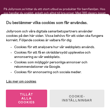
På Jollyroom.se hittar du ett stort utbud av produkter för barnfamiljen.
Hos
oss handlar du snabbt, enkelt och alltid till bra priser.
Med 365 dagars öppet
köp och en mycket kompetent kundtjänst kan du känna dig trygg att handla
hos oss. I vårt sortiment hittar du barnvagnar, bilstolar, kläder för barn och
Du bestämmer vilka cookies som får användas.
baby, produkter för mamman, massor av inspirerande inredning, leksaker,
babyprodukter och mycket mer. Vi erbjuder produkter från välkända
Jollyroom och våra digitala samarbetspartners använder
varumärken så som Britax, Maxi-Cosi, Baby Jogger, BabyBjörn, Didriksons,
cookies på den här sidan. Vissa behövs för att sidan ska fungera
KidKraft, Ergobaby, Philips Avent, Neonate, Cybex, LEGO och många fler.
korrekt. Följande cookies är valbara för dig:
Välkommen in och kika runt i Nordens största barn- och babybutik på nätet!
Cookies för att analysera hur vår webbplats används.
Cookies för att få en skräddarsydd upplevelse och
annonsering av vår webbplats.
Cookies som möjliggör personliga annonser och
rekommendationer via Google.
Kundservice
Cookies för annonsering och sociala medier.
Läs mer om cookies
© 2026 Jollyroom AB. Alla rättigheter reserverade.
TILLÅT
COOKIE-
ALLA
INSTÄLLNINGAR
COOKIES