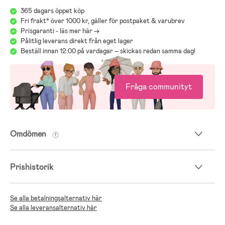
365 dagars öppet köp
Fri frakt* över 1000 kr, gäller för postpaket & varubrev
Prisgaranti - läs mer här ->
Pålitlig leverans direkt från eget lager
Beställ innan 12:00 på vardagar – skickas redan samma dag!
Fråga communityt
Omdömen
Prishistorik
Se alla betalningsalternativ här
Se alla leveransalternativ här