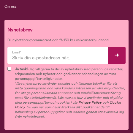
Om oss
Nyhetsbrev
Bli nyhetsbrevprenumerant och få 150 kr i välkomsterbjudande!
Email*
Ja tack!
Jag vill gärna ta del av nyhetsbrev med personliga rabatter,
erbjudanden och nyheter och godkänner behandlingen av mina
personuppgifter enligt nedan.
Våra nyhetsbrev använder cookies och liknande tekniker för att
mäta öppningsgrad och våra kunders intressen av våra erbjudanden,
för att ge personaliserade annonser och innehållsmarknadsföring
samt för statistikändamål. Läs mer om hur vi använder och skyddar
dina personuppgifter och cookies i vår
Privacy Policy
och
Cookie
Policy
. Du kan när som helst återkalla ditt godkännande till
behandling av personuppgifter och cookies genom att avanmäla dig
från nyhetsbrevet.