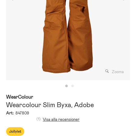
Zooma
WearColour
Wearcolour Slim Byxa, Adobe
Art:
847809
(1)
Visa alla recensioner
Jollylet