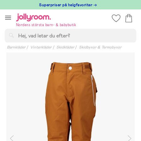
Hoppa
Superpriser på helgfavoriter →
till
innehållet
Nordens största barn- & babybutik
Sök
Barnkläder
Vinterkläder
Skidkläder
Skidbyxor & Termobyxor