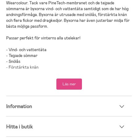
Wearcolour. Tack vare PineTech-membranet och de tejpade
sömmarna är byxorna vind- och vattentäta samtidigt som de har hög
andningsförmåga. Byxorna är utrusade med snölås, förstärkta knän
och flera fickor med dragkedjor. Byxorna har även justerbar midja för
bästa möjliga passform.
Passar perfekt för vinterns alla utelekar!
- Vind- och vattentäta
- Tejpade sömmar
- Snölås
- Förstärkta knän
- Justerbar midja
;
Läs mer
Information
Hitta i butik