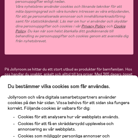
personuppgifter enligt nedan.
Våra nyhetsbrev använder cookies och liknande tekniker för att
mäta öppningsgrad och våra kunders intressen av våra erbjudanden,
för att ge personaliserade annonser och innehållsmarknadsföring
samt för statistikändamål. Läs mer om hur vi använder och skyddar
dina personuppgifter och cookies i vår
Privacy Policy
och
Cookie
Policy
. Du kan när som helst återkalla ditt godkännande till
behandling av personuppgifter och cookies genom att avanmäla dig
från nyhetsbrevet.
På Jollyroom.se hittar du ett stort utbud av produkter för barnfamiljen.
Hos
oss handlar du snabbt, enkelt och alltid till bra priser.
Med 365 dagars öppet
köp och en mycket kompetent kundtjänst kan du känna dig trygg att handla
hos oss. I vårt sortiment hittar du barnvagnar, bilstolar, kläder för barn och
Du bestämmer vilka cookies som får användas.
baby, produkter för mamman, massor av inspirerande inredning, leksaker,
babyprodukter och mycket mer. Vi erbjuder produkter från välkända
Jollyroom och våra digitala samarbetspartners använder
varumärken så som Britax, Maxi-Cosi, Baby Jogger, BabyBjörn, Didriksons,
cookies på den här sidan. Vissa behövs för att sidan ska fungera
KidKraft, Ergobaby, Philips Avent, Neonate, Cybex, LEGO och många fler.
korrekt. Följande cookies är valbara för dig:
Välkommen in och kika runt i Nordens största barn- och babybutik på nätet!
Cookies för att analysera hur vår webbplats används.
Cookies för att få en skräddarsydd upplevelse och
annonsering av vår webbplats.
Cookies som möjliggör personliga annonser och