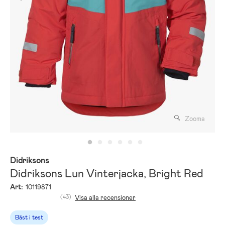
Zooma
Didriksons
Didriksons Lun Vinterjacka, Bright Red
Art:
10119871
(43)
Visa alla recensioner
Bäst i test