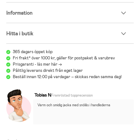
– Skaltyg: 100 % polyamid.
Information
Hitta i butik
365 dagars öppet köp
Fri frakt* över 1000 kr, gäller för postpaket & varubrev
;
Prisgaranti - läs mer här ->
Pålitlig leverans direkt från eget lager
Beställ innan 12:00 på vardagar – skickas redan samma dag!
Tobias N
Framröstad topprecension
Varm och smidig jacka med snölås i handlederna