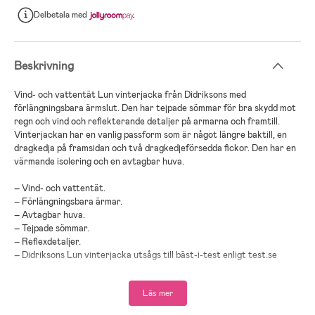
Delbetala
med
Beskrivning
Vind- och vattentät Lun vinterjacka från Didriksons med
förlängningsbara ärmslut. Den har tejpade sömmar för bra skydd mot
regn och vind och reflekterande detaljer på armarna och framtill.
Vinterjackan har en vanlig passform som är något längre baktill, en
dragkedja på framsidan och två dragkedjeförsedda fickor. Den har en
värmande isolering och en avtagbar huva.
– Vind- och vattentät.
– Förlängningsbara ärmar.
– Avtagbar huva.
– Tejpade sömmar.
– Reflexdetaljer.
– Didriksons Lun vinterjacka utsågs till bäst-i-test enligt test.se
2022.
Läs mer
– Fodring: 100 % polyamid.
– Stoppning: 100 % polyester.