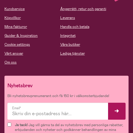
Kundservice
Ångerrätt, retur och garanti
Köpvillkor
Leverans
Mina fakturor
Handla och betala
Guider & Inspiration
Integritet
Cookie settings
Våra butiker
Vårt ansvar
Lediga tjänster
Om oss
Nyhetsbrev
Bli nyhetsbrevprenumerant och få 150 kr i välkomsterbjudande!
Email*
Ja tack!
Jag vill gärna ta del av nyhetsbrev med personliga rabatter,
erbjudanden och nyheter och godkänner behandlingen av mina