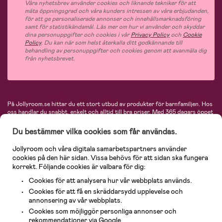
Våra nyhetsbrev använder cookies och liknande tekniker för att
mäta öppningsgrad och våra kunders intressen av våra erbjudanden,
för att ge personaliserade annonser och innehållsmarknadsföring
samt för statistikändamål. Läs mer om hur vi använder och skyddar
dina personuppgifter och cookies i vår
Privacy Policy
och
Cookie
Policy
. Du kan när som helst återkalla ditt godkännande till
behandling av personuppgifter och cookies genom att avanmäla dig
från nyhetsbrevet.
På Jollyroom.se hittar du ett stort utbud av produkter för barnfamiljen.
Hos
oss handlar du snabbt, enkelt och alltid till bra priser.
Med 365 dagars öppet
köp och en mycket kompetent kundtjänst kan du känna dig trygg att handla
hos oss. I vårt sortiment hittar du barnvagnar, bilstolar, kläder för barn och
Du bestämmer vilka cookies som får användas.
baby, produkter för mamman, massor av inspirerande inredning, leksaker,
babyprodukter och mycket mer. Vi erbjuder produkter från välkända
Jollyroom och våra digitala samarbetspartners använder
varumärken så som Britax, Maxi-Cosi, Baby Jogger, BabyBjörn, Didriksons,
cookies på den här sidan. Vissa behövs för att sidan ska fungera
KidKraft, Ergobaby, Philips Avent, Neonate, Cybex, LEGO och många fler.
korrekt. Följande cookies är valbara för dig:
Välkommen in och kika runt i Nordens största barn- och babybutik på nätet!
Cookies för att analysera hur vår webbplats används.
Cookies för att få en skräddarsydd upplevelse och
annonsering av vår webbplats.
Cookies som möjliggör personliga annonser och
rekommendationer via Google.