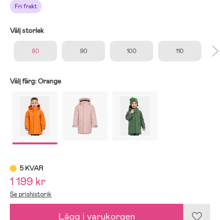
Fri frakt
Välj storlek
80
90
100
110
Välj färg:
Orange
5 KVAR
1 199 kr
Se prishistorik
Lägg i varukorgen