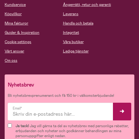
Kundservice
Ångerrätt, retur och garanti
Köpvillkor
Leverans
Mina fakturor
Handla och betala
Guider & Inspiration
Integritet
Cookie settings
Våra butiker
Vårt ansvar
Lediga tjänster
Om oss
Nyhetsbrev
Bli nyhetsbrevprenumerant och få 150 kr i välkomsterbjudande!
Email*
Ja tack!
Jag vill gärna ta del av nyhetsbrev med personliga rabatter,
erbjudanden och nyheter och godkänner behandlingen av mina
personuppgifter enligt nedan.