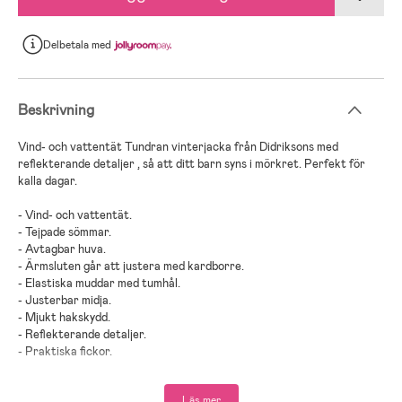
Delbetala
med
Beskrivning
Vind- och vattentät Tundran vinterjacka från Didriksons med
reflekterande detaljer , så att ditt barn syns i mörkret. Perfekt för
kalla dagar.
- Vind- och vattentät.
- Tejpade sömmar.
- Avtagbar huva.
- Ärmsluten går att justera med kardborre.
- Elastiska muddar med tumhål.
- Justerbar midja.
- Mjukt hakskydd.
- Reflekterande detaljer.
- Praktiska fickor.
- PFC-fri vattenavvisande finish.
- Med funktionen Extend Size kan du förlänga ärmarna upp till en
Läs mer