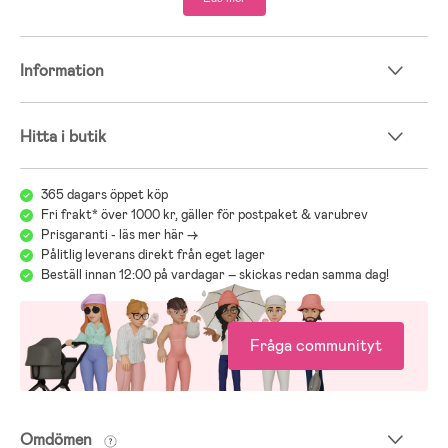
storlek allt eftersom ditt barn växer.
- Skal: 100 % polyester.
- Foder: 100 % polyester.
Information
- Vaddering: 100 % polyester.
Hitta i butik
365 dagars öppet köp
Fri frakt* över 1000 kr, gäller för postpaket & varubrev
Prisgaranti - läs mer här ->
Pålitlig leverans direkt från eget lager
Beställ innan 12:00 på vardagar – skickas redan samma dag!
Fråga communityt
Omdömen