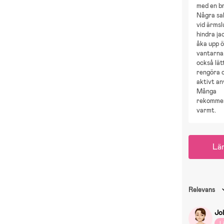
med en b
Några sa
vid ärmsl
hindra ja
åka upp 
vantarna
också lät
rengöra o
aktivt an
Många
rekomme
varmt.
Lä
Relevans
Jo
L