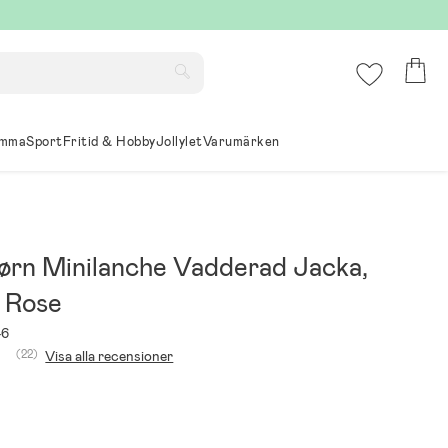
mma
Sport
Fritid & Hobby
Jollylet
Varumärken
ørn Minilanche Vadderad Jacka,
 Rose
46
(22)
Visa alla recensioner