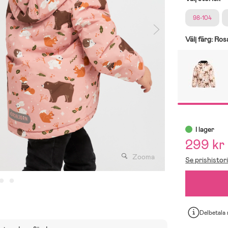
98-104
Välj färg:
Ros
I lager
299 kr
Zooma
Se prishistor
Delbetala