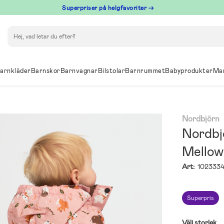
Superpriser på helgfavoriter →
Sök
arnkläder
Barnskor
Barnvagnar
Bilstolar
Barnrummet
Babyprodukter
Ma
Nordbjörn
Nordbj
Mellow
Art:
102333
Superpris
Välj storlek