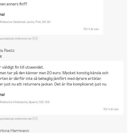
 men annars fin??
nal
inilanche Vadderad Jacka, Pink, 86-92
för 4 år sen
 postad på Jollyroom.no 🇳🇴
ia Reetz
st
 väldigt fin till utseendet.
man tar på den känner man 20 euro. Mycket konstig känsla och 
ten är därför inte så behaglig jämfört med dyrare artiklar.
er just nu att returnera jackan. Det är lite komplicerat just nu.
nal
nilanche Vinterjacka, Quarry, 122-128
för 4 år sen
 postad på Jollyroom.de 🇩🇪
rinna Herrmann