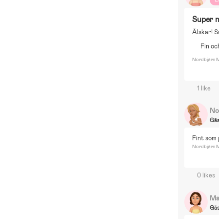
Super n
Älskar! S
Fin oc
Nordbjørn M
1 like
No
Gä
Fint som 
Nordbjørn M
0 likes
Ma
Gä