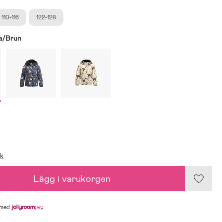
110-116
122-128
a/Brun
ik
Lägg i varukorgen
med