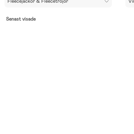
Fleecejackor & Fleecetröjor
Vi
Senast visade