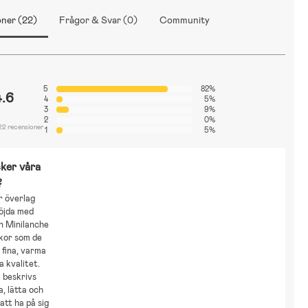
ner (22)
Frågor & Svar (0)
Community
5
82%
4.6
4
5%
3
9%
2
0%
22 recensioner
1
5%
ker våra
?
r överlag
öjda med
n Minilanche
ckor som de
 fina, varma
a kvalitet.
 beskrivs
, lätta och
tt ha på sig