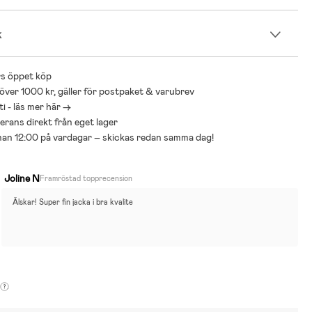
k
s öppet köp
 över 1000 kr, gäller för postpaket & varubrev
i - läs mer här ->
everans direkt från eget lager
nnan 12:00 på vardagar – skickas redan samma dag!
Joline N
Framröstad topprecension
Älskar! Super fin jacka i bra kvalite