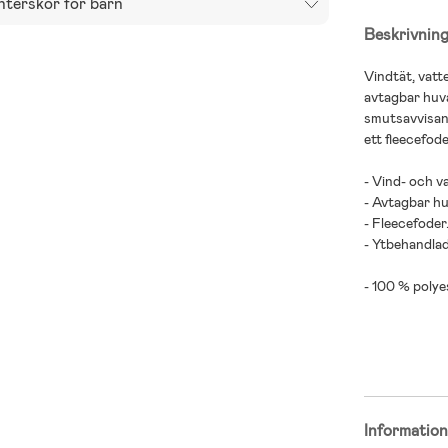
nterskor för barn
Beskrivnin
Vindtät, vat
avtagbar huva
smutsavvisand
ett fleecefod
- Vind- och v
- Avtagbar hu
- Fleecefoder
- Ytbehandla
- 100 % polye
Storlek och 
Modellens lä
Bär storlek: 
Informatio