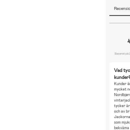
Recensio
Baserat på 
Vad tyc
kunder
Kunder ä
mycket n
Nordbjør
vinterja
tycker är
och av br
Jackorna
som mjuka
bekväma a