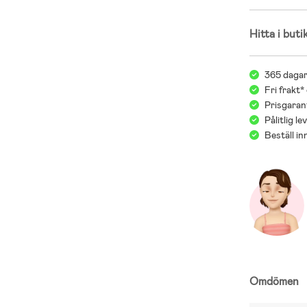
Hitta i buti
365 dagar
Fri frakt*
Prisgarant
Pålitlig l
Beställ i
Omdömen