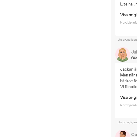
Lite hal,
Visa origi
Nordbjørn M
Ursprungligen
Jul
Gä
Jackan är
Men när 
bärkomfor
Vi försök
Visa origi
Nordbjørn Mi
Ursprungligen
Co