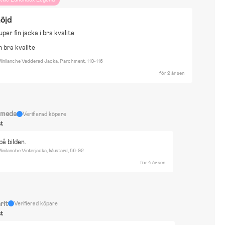
öjd
uper fin jacka i bra kvalite
h bra kvalite
inilanche Vadderad Jacka, Parchment, 110-116
för 2 år sen
meda
Verifierad köpare
st
på bilden.
inilanche Vinterjacka, Mustard, 86-92
för 4 år sen
rit
Verifierad köpare
st