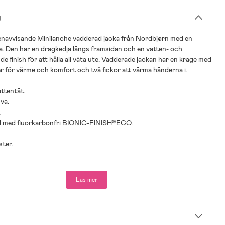
g
tenavvisande Minilanche vadderad jacka från Nordbjørn med en
. Den har en dragkedja längs framsidan och en vatten- och
e finish för att hålla all väta ute. Vadderade jackan har en krage med
er för värme och komfort och två fickor att värma händerna i.
attentät.
va.
.
d med fluorkarbonfri BIONIC-FINISH®ECO.
ster.
passform:
ngd: 90
Läs mer
98
n