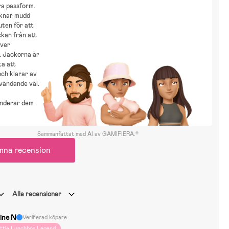
ra passform.
knar mudd
uten för att
ckan från att
över
. Jackorna är
ta att
ch klarar av
vändande väl.
nderar dem
Sammanfattat med AI av GAMIFIERA.®
mna recension
Alla recensioner
line N
Verifierad köpare
ittle Lunchbox Legend