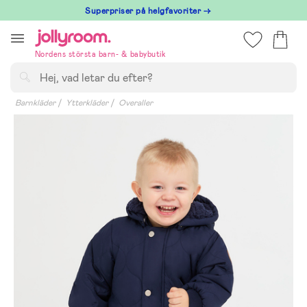
Hoppa
Superpriser på helgfavoriter →
till
innehållet
Nordens största barn- & babybutik
Sök
Barnkläder
Ytterkläder
Overaller