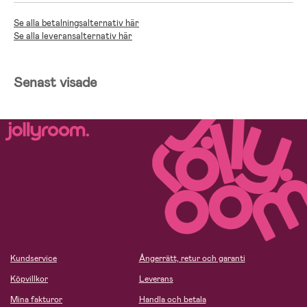
Se alla betalningsalternativ här
Se alla leveransalternativ här
Senast visade
Kundservice
Ångerrätt, retur och garanti
Köpvillkor
Leverans
Mina fakturor
Handla och betala