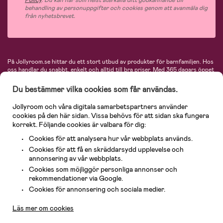
Policy
. Du kan när som helst återkalla ditt godkännande till
behandling av personuppgifter och cookies genom att avanmäla dig
från nyhetsbrevet.
På Jollyroom.se hittar du ett stort utbud av produkter för barnfamiljen.
Hos
oss handlar du snabbt, enkelt och alltid till bra priser.
Med 365 dagars öppet
köp och en mycket kompetent kundtjänst kan du känna dig trygg att handla
hos oss. I vårt sortiment hittar du barnvagnar, bilstolar, kläder för barn och
Du bestämmer vilka cookies som får användas.
baby, produkter för mamman, massor av inspirerande inredning, leksaker,
babyprodukter och mycket mer. Vi erbjuder produkter från välkända
Jollyroom och våra digitala samarbetspartners använder
varumärken så som Britax, Maxi-Cosi, Baby Jogger, BabyBjörn, Didriksons,
cookies på den här sidan. Vissa behövs för att sidan ska fungera
KidKraft, Ergobaby, Philips Avent, Neonate, Cybex, LEGO och många fler.
korrekt. Följande cookies är valbara för dig:
Välkommen in och kika runt i Nordens största barn- och babybutik på nätet!
Cookies för att analysera hur vår webbplats används.
Cookies för att få en skräddarsydd upplevelse och
annonsering av vår webbplats.
Cookies som möjliggör personliga annonser och
rekommendationer via Google.
Kundservice
Cookies för annonsering och sociala medier.
Läs mer om cookies