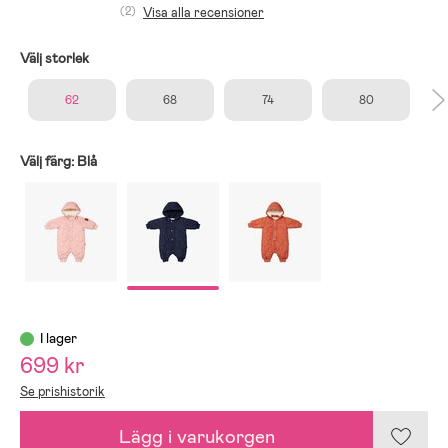
(2)
Visa alla recensioner
Välj storlek
62
68
74
80
Välj färg:
Blå
I lager
699 kr
Se prishistorik
Lägg i varukorgen