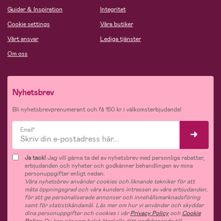
Guider & Inspiration
Integritet
Cookie settings
Våra butiker
Vårt ansvar
Lediga tjänster
Om oss
Nyhetsbrev
Bli nyhetsbrevprenumerant och få 150 kr i välkomsterbjudande!
Email*
Ja tack!
Jag vill gärna ta del av nyhetsbrev med personliga rabatter,
erbjudanden och nyheter och godkänner behandlingen av mina
personuppgifter enligt nedan.
Våra nyhetsbrev använder cookies och liknande tekniker för att
mäta öppningsgrad och våra kunders intressen av våra erbjudanden,
för att ge personaliserade annonser och innehållsmarknadsföring
samt för statistikändamål. Läs mer om hur vi använder och skyddar
dina personuppgifter och cookies i vår
Privacy Policy
och
Cookie