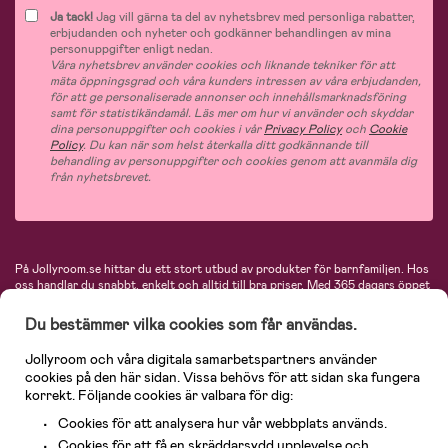
Ja tack!
Jag vill gärna ta del av nyhetsbrev med personliga rabatter,
erbjudanden och nyheter och godkänner behandlingen av mina
personuppgifter enligt nedan.
Våra nyhetsbrev använder cookies och liknande tekniker för att
mäta öppningsgrad och våra kunders intressen av våra erbjudanden,
för att ge personaliserade annonser och innehållsmarknadsföring
samt för statistikändamål. Läs mer om hur vi använder och skyddar
dina personuppgifter och cookies i vår
Privacy Policy
och
Cookie
Policy
. Du kan när som helst återkalla ditt godkännande till
behandling av personuppgifter och cookies genom att avanmäla dig
från nyhetsbrevet.
På Jollyroom.se hittar du ett stort utbud av produkter för barnfamiljen.
Hos
oss handlar du snabbt, enkelt och alltid till bra priser.
Med 365 dagars öppet
köp och en mycket kompetent kundtjänst kan du känna dig trygg att handla
hos oss. I vårt sortiment hittar du barnvagnar, bilstolar, kläder för barn och
Du bestämmer vilka cookies som får användas.
baby, produkter för mamman, massor av inspirerande inredning, leksaker,
babyprodukter och mycket mer. Vi erbjuder produkter från välkända
Jollyroom och våra digitala samarbetspartners använder
varumärken så som Britax, Maxi-Cosi, Baby Jogger, BabyBjörn, Didriksons,
cookies på den här sidan. Vissa behövs för att sidan ska fungera
KidKraft, Ergobaby, Philips Avent, Neonate, Cybex, LEGO och många fler.
korrekt. Följande cookies är valbara för dig:
Välkommen in och kika runt i Nordens största barn- och babybutik på nätet!
Cookies för att analysera hur vår webbplats används.
Cookies för att få en skräddarsydd upplevelse och