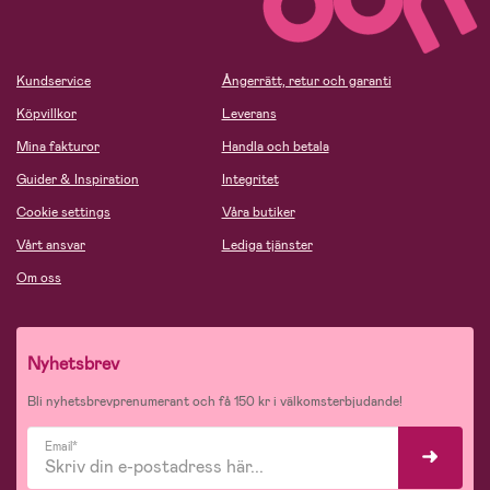
Kundservice
Ångerrätt, retur och garanti
Köpvillkor
Leverans
Mina fakturor
Handla och betala
Guider & Inspiration
Integritet
Cookie settings
Våra butiker
Vårt ansvar
Lediga tjänster
Om oss
Nyhetsbrev
Bli nyhetsbrevprenumerant och få 150 kr i välkomsterbjudande!
Email*