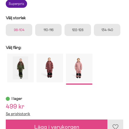
Superpris
Välj storlek
98-104
110-116
122-128
134-140
Välj färg:
I lager
499 kr
Se prishistorik
Lägg i varukorgen