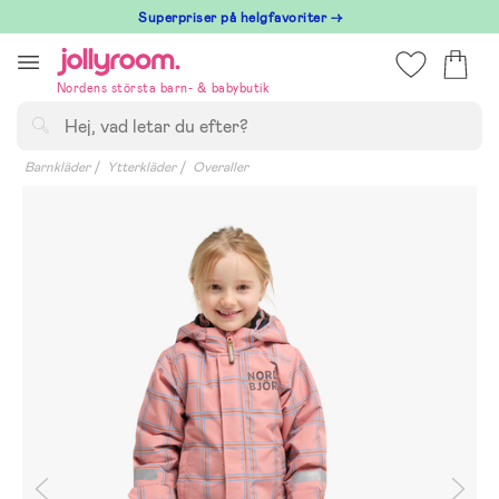
Hoppa
Superpriser på helgfavoriter →
till
innehållet
Nordens största barn- & babybutik
Sök
Barnkläder
Ytterkläder
Overaller