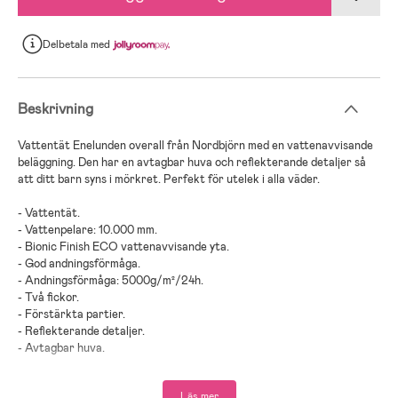
Delbetala
med
Beskrivning
Vattentät Enelunden overall från Nordbjörn med en vattenavvisande
beläggning. Den har en avtagbar huva och reflekterande detaljer så
att ditt barn syns i mörkret. Perfekt för utelek i alla väder.
- Vattentät.
- Vattenpelare: 10.000 mm.
- Bionic Finish ECO vattenavvisande yta.
- God andningsförmåga.
- Andningsförmåga: 5000g/m²/24h.
- Två fickor.
- Förstärkta partier.
- Reflekterande detaljer.
- Avtagbar huva.
- Elastisk midja.
- Justerbar i ärmslut och nederkant.
Läs mer