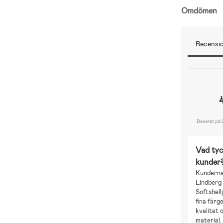
Omdömen
Recensio
Baserat på 
Vad tyc
kunder
Kunderna 
Lindberg
Softshell
fina färge
kvalitet 
material