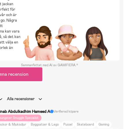
t jackan
rfekt för
vår och är
 go. Några
tt
rna kan vara
, så det kan
att välja en
orlek än
Sammanfattat med AI av GAMIFIERA.®
mna recension
Alla recensioner
inab Abdulkadhim Hameed A
Verifierad köpare
oungster Snuggle Specialist
ockor & Mjukisdjur
Byggsatser & Lego
Pussel
Skateboard
Gaming