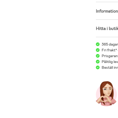
Informatio
Hitta i buti
365 dagar
Fri frakt*
Prisgarant
Pålitlig l
Beställ i