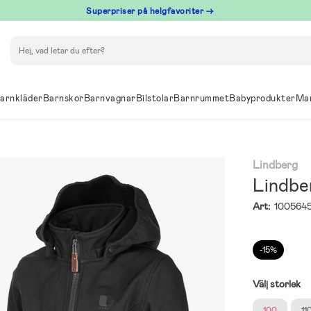
Superpriser på helgfavoriter →
Sök
arnkläder
Barnskor
Barnvagnar
Bilstolar
Barnrummet
Babyprodukter
Ma
Lindberg
Lindbe
Art:
100564
-15%
Välj storlek
100
11