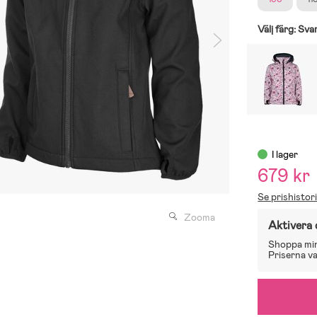
Välj färg:
Sva
I lager
679 kr
Se prishistor
Zooma
Aktivera 
Shoppa mins
Priserna var