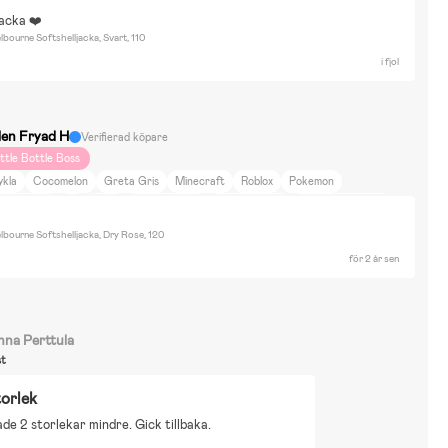
attenlek
Rita & Måla
Vinterlek
Rollspel
Bollsport
Spel
Utklädnad
acka ❤️
ykla
Elektriska bilar & fordon
Astrid Lindgren
Baby Shark
Bamse
bourne Softshelljacka, Svart, 110
atman
Barbie
Paw Patrol
Pokemon
Roblox
Sommarskuggan
i fjol
tar Wars
Spidey and His Amazing Friends
Sonic the Hedgehog
uper Mario
Superman
Disney Cars
Bor i radhus
Cykling
Löpning
romenader
Skidåkning
Träning
Neutrala färger
Färgglad
Resa
len Fryad H
Verifierad köpare
usbilssemester
Åka till landet
Heminredning
Skönhet & Mode
Sport
ittle Bottle Boss
redning
Mat & Dryck
ykla
Cocomelon
Greta Gris
Minecraft
Roblox
Pokemon
r i radhus
Bil
Resa
Mat & Dryck
Heminredning
Skönhet & Mode
a
ybex
lbourne Softshelljacka, Dry Rose, 120
för 2 år sen
nna Perttula
st
torlek
e 2 storlekar mindre. Gick tillbaka.