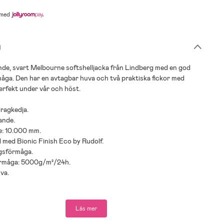
med
g
nde, svart Melbourne softshelljacka från Lindberg med en god
åga. Den har en avtagbar huva och två praktiska fickor med
erfekt under vår och höst.
ragkedja.
ande.
e: 10.000 mm.
 med Bionic Finish Eco by Rudolf.
gsförmåga.
örmåga: 5000g/m²/24h.
va.
ster.
Läs mer