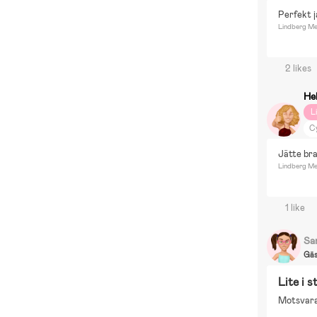
V
Perfekt j
C
Lindberg Mel
B
S
2 likes
S
P
He
H
L
In
C
Bo
Jätte br
C
Lindberg Me
1 like
Sa
Gä
Lite i s
Motsvarad