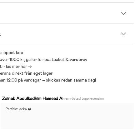
n
k
s öppet köp
 över 1000 kr, gäller för postpaket & varubrev
i - läs mer här ->
everans direkt från eget lager
nnan 12:00 på vardagar – skickas redan samma dag!
Zainab Abdulkadhim Hameed A
Framröstad topprecension
Perfekt jacka ❤️