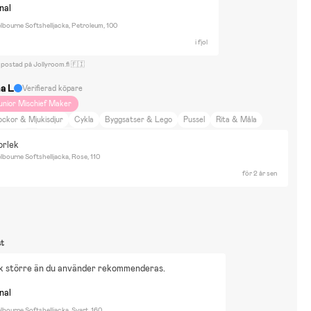
nal
lbourne Softshelljacka, Petroleum, 100
i fjol
 postad på Jollyroom.fi 🇫🇮
na L
Verifierad köpare
unior Mischief Maker
ockor & Mjukisdjur
Cykla
Byggsatser & Lego
Pussel
Rita & Måla
attenlek
Bor i lägenhet
torlek
bourne Softshelljacka, Rose, 110
för 2 år sen
st
ek större än du använder rekommenderas.
nal
bourne Softshelljacka, Svart, 160