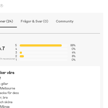
ner (24)
Frågor & Svar (0)
Community
5
88%
4.7
4
0%
3
4%
2
8%
24 recensioner
1
0%
ker våra
?
gillar
 Melbourne
jacka för dess
r, bra
och sköna
. Många