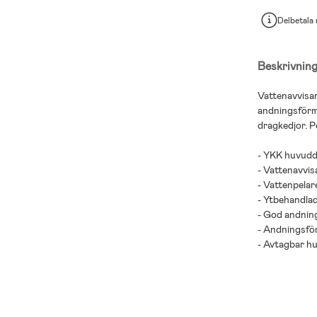
Delbetala
Beskrivnin
Vattenavvisa
andningsförm
dragkedjor. P
- YKK huvudd
- Vattenavvis
- Vattenpelar
- Ytbehandlad
- God andnin
- Andningsf
- Avtagbar hu
- 100 % polye