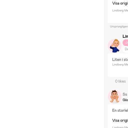
Visa origi
Lindberg Me
Ursprungligen
Li
J
D
V
Liten i s
Lindberg Mel
0 likes
Ss
Gä
En storl
Visa origi
Lindberg Mel