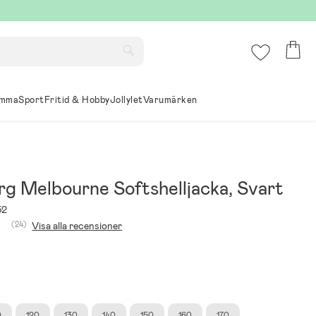
mma
Sport
Fritid & Hobby
Jollylet
Varumärken
rg Melbourne Softshelljacka, Svart
52
(24)
Visa alla recensioner
0
120
130
140
150
160
170