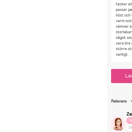
tycker at
passar pe
höst och 
varm och
nämner a
storleka
något små
vara bra 
större st
vanligt.
Lä
Relevans
Za
Y
D