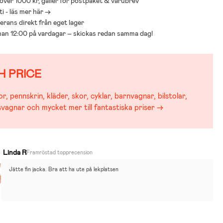
 över 1000 kr, gäller för postpaket & varubrev
i - läs mer här ->
everans direkt från eget lager
nnan 12:00 på vardagar – skickas redan samma dag!
H PRICE
r, pennskrin, kläder, skor, cyklar, barnvagnar, bilstolar,
svagnar och mycket mer till fantastiska priser →
Linda R
Framröstad topprecension
Jätte fin jacka. Bra att ha ute på lekplatsen