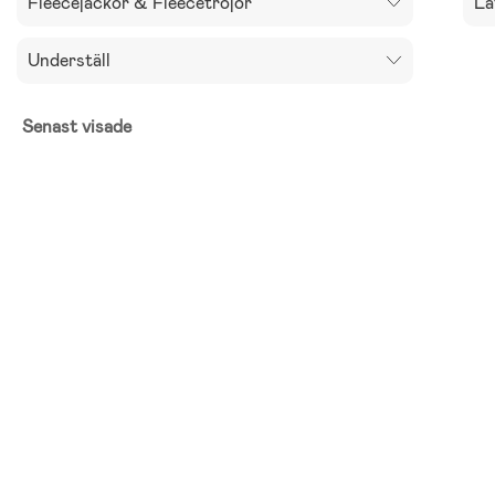
Fleecejackor & Fleecetröjor
Lä
Underställ
Senast visade