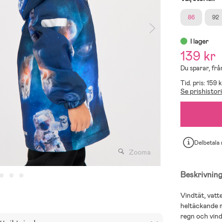
86
92
I lager
139 kr
Du sparar, från
Tid. pris: 159 
Se prishistor
Delbetala
Zooma
Beskrivnin
Vindtät, vatt
heltäckande 
regn och vind