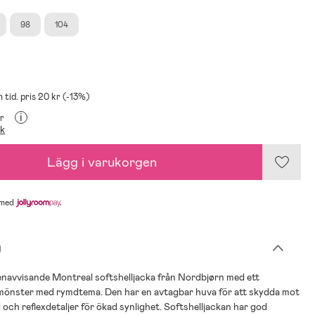
98
104
 tid. pris 20 kr (-13%)
i
kr
ik
Lägg i varukorgen
med
g
enavvisande Montreal softshelljacka från Nordbjørn med ett
mönster med rymdtema. Den har en avtagbar huva för att skydda mot
 och reflexdetaljer för ökad synlighet. Softshelljackan har god