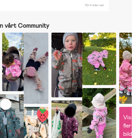
för 4 mån. sen
esa
n vårt Community
Visa 
fler 
bilder