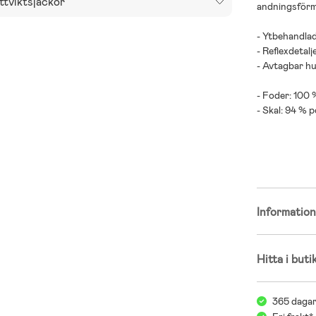
ttviktsjackor
andningsförmå
- Ytbehandla
- Reflexdetalje
- Avtagbar hu
- Foder: 100 
- Skal: 94 % p
Storlek och 
Modellens lä
Bär storlek: 
Informatio
Hitta i buti
365 dagar