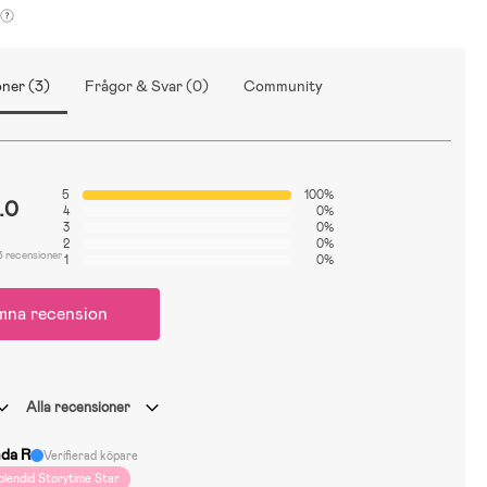
ner (3)
Frågor & Svar (0)
Community
5
100%
.0
4
0%
3
0%
2
0%
3 recensioner
1
0%
mna recension
Alla recensioner
nda R
Verifierad köpare
plendid Storytime Star