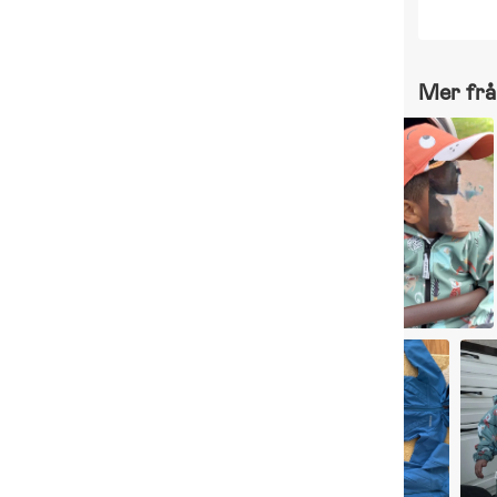
R
Mer frå