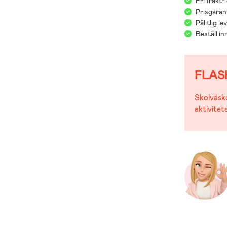
Fri frakt*
Prisgarant
Pålitlig l
Beställ i
FLAS
Skolväsko
aktivitet