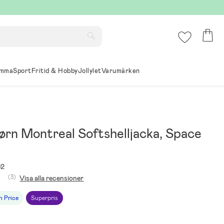
mma
Sport
Fritid & Hobby
Jollylet
Varumärken
ørn Montreal Softshelljacka, Space
52
(3)
Visa alla recensioner
h Price
Superpris