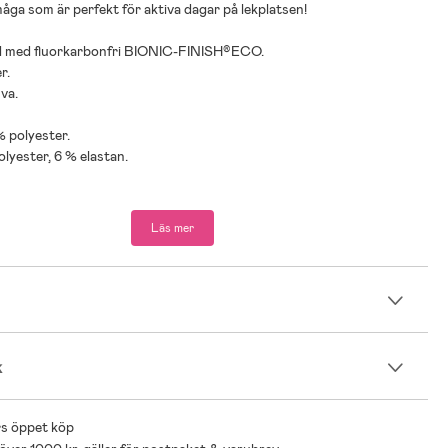
ga som är perfekt för aktiva dagar på lekplatsen!
d med fluorkarbonfri BIONIC-FINISH®ECO.
r.
va.
% polyester.
olyester, 6 % elastan.
passform:
ngd: 95 cm
Läs mer
104
n
k
s öppet köp