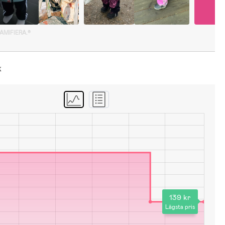
GAMIFIERA.®
k
139 kr
Lägsta pris