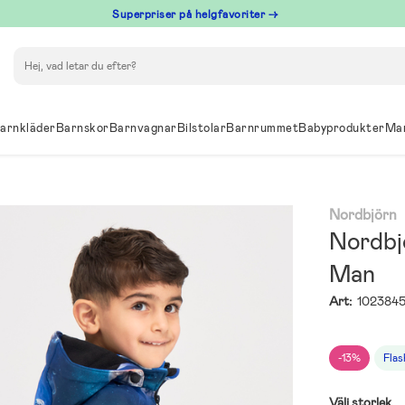
Superpriser på helgfavoriter →
Sök
arnkläder
Barnskor
Barnvagnar
Bilstolar
Barnrummet
Babyprodukter
Ma
Nordbjörn
Nordbj
Man
Art:
102384
-13%
Flas
Välj storlek