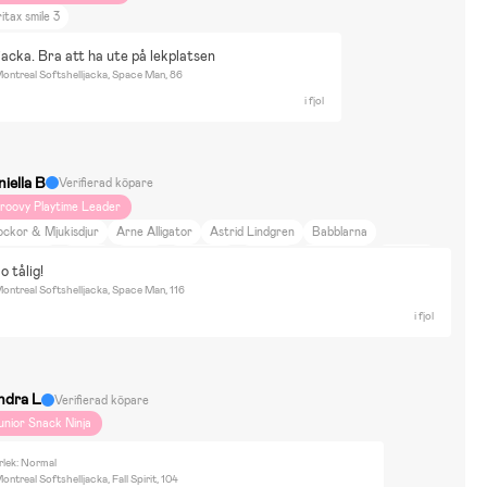
itax smile 3
 jacka. Bra att ha ute på lekplatsen
ontreal Softshelljacka, Space Man, 86
i fjol
iella B
Verifierad köpare
roovy Playtime Leader
ockor & Mjukisdjur
Arne Alligator
Astrid Lindgren
Babblarna
aby Shark
Bamse
Barbie
Bolibompa
Batman
Cocomelon
Fortnite
o tålig!
abbys Dollhouse
Greta Gris
Hello Kitty
Hot Wheels
Minecraft
Mumin
ontreal Softshelljacka, Space Man, 116
aw Patrol
Pippi Långstrump
Pokemon
Marvel Spider-Man
i fjol
isney Musse Pigg
Disney Lilo and Stitch
Disney Mimmi Pigg
Disney Nalle Puh
sney Princess
Disney Lejonkungen
Disney Kalle Anka
Disney Frozen
sney Djungelboken
Disney Bambi
Disney Alice i Underlandet
Vaiana
ndra L
Verifierad köpare
uper Mario
Superman
Bluey
Byggare Bob
Brandman Sam
unior Snack Ninja
il i Lönneberga
Harry Potter
L.O.L. Surprise
Jurassic World
amma Mu och Kråkan
Marvel
Monster Jam
Minions
NASA
rlek: Normal
ntreal Softshelljacka, Fall Spirit, 104
cke Nyfiken
Inredning
Skönhet & Mode
Heminredning
Mat & Dryck