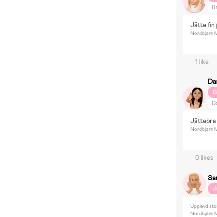
Br
Jätte fin
Nordbjørn M
1 like
Dan
G
D
B
Jättebra 
G
Nordbjørn M
P
D
0 likes
Di
Di
Sa
S
J
Em
M
Upplevd sto
Nordbjørn Mo
Ni