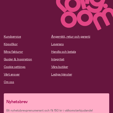
Kundservice
Ångerrätt, retur och garanti
Köpvillkor
Leverans
Mina fakturor
Handla och betala
Guider & Inspiration
Integritet
Cookie settings
Våra butiker
Vårt ansvar
Lediga tjänster
Om oss
Nyhetsbrev
Bli nyhetsbrevprenumerant och få 150 kr i välkomsterbjudande!