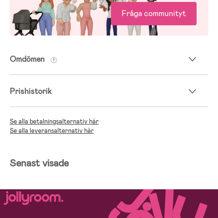
Fråga communityt
Omdömen
Prishistorik
Se alla betalningsalternativ här
Se alla leveransalternativ här
Senast visade