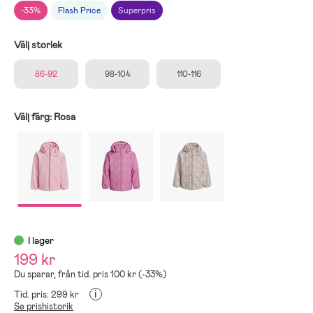
-33%
Flash Price
Superpris
Välj storlek
86-92
98-104
110-116
Välj färg:
Rosa
I lager
199 kr
Du sparar, från tid. pris 100 kr (-33%)
i
Tid. pris: 299 kr
Se prishistorik