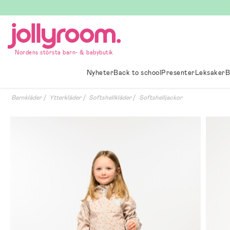
Hoppa
till
innehållet
Nordens största barn- & babybutik
Nyheter
Back to school
Presenter
Leksaker
B
Barnkläder
Ytterkläder
Softshellkläder
Softshelljackor