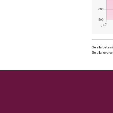
Se alla betaln
Se alla levera