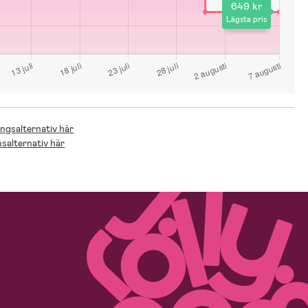
649 kr
Lägsta pris
ingsalternativ här
nsalternativ här