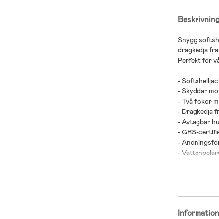
Beskrivnin
Snygg softshe
dragkedja fra
Perfekt för v
- Softshellja
- Skyddar mot
- Två fickor 
- Dragkedja fr
- Avtagbar hu
- GRS-certifie
- Andningsf
- Vattenpela
- 88 % återvu
Viking x
Informatio