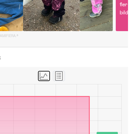
fler 
bilder
GAMIFIERA.®
k