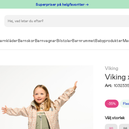
Superpriser på helgfavoriter →
Sök
arnkläder
Barnskor
Barnvagnar
Bilstolar
Barnrummet
Babyprodukter
Ma
Viking
Viking 
Art:
103233
-35%
Fla
Välj storlek
92
98