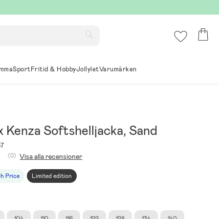
mma
Sport
Fritid & Hobby
Jollylet
Varumärken
x Kenza Softshelljacka, Sand
57
(0)
Visa alla recensioner
sh Price
Limited edition
104
110
116
122
128
134
140