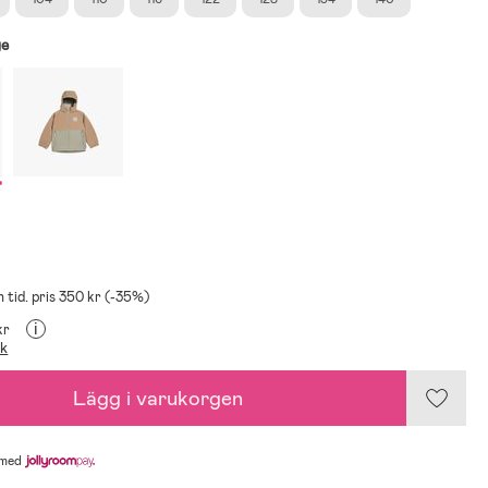
ge
n tid. pris 350 kr (-35%)
i
kr
ik
Lägg i varukorgen
med