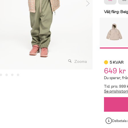
Välj färg:
Bei
Zooma
5 KVAR
649 kr
Du sparar, frå
Tid. pris: 999 
Se prishistor
Delbetala