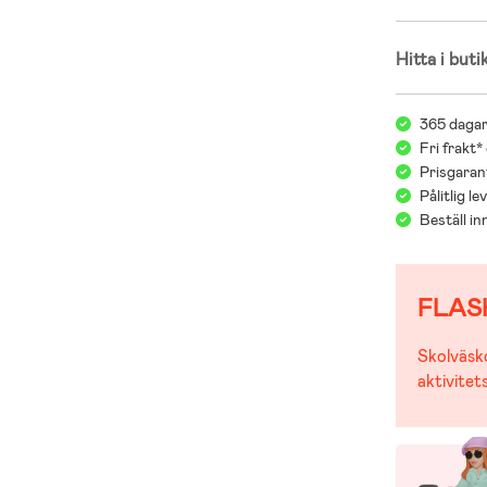
Viking x Kenz
där funktion 
Hitta i buti
natur och akt
användas, äls
som enkelt ka
365 dagar
Fri frakt*
Prisgarant
Pålitlig l
Beställ i
FLAS
Skolväsko
aktivitet