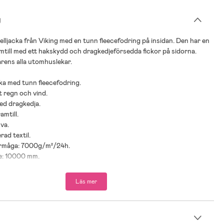
g
lljacka från Viking med en tunn fleecefodring på insidan. Den har en
mtill med ett hakskydd och dragkedjeförsedda fickor på sidorna.
årens alla utomhuslekar.
cka med tunn fleecefodring.
 regn och vind.
med dragkedja.
amtill.
va.
rad textil.
örmåga: 7000g/m²/24h.
re: 10000 mm.
nnen polyester.
Läs mer
 Kenza – En tidlös barnkollektion
n