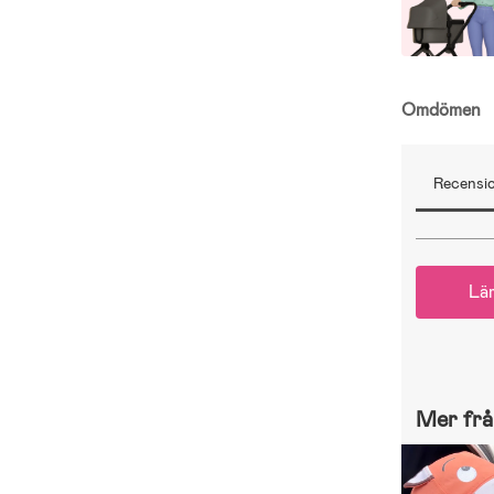
Omdömen
Recensio
Lä
Mer frå