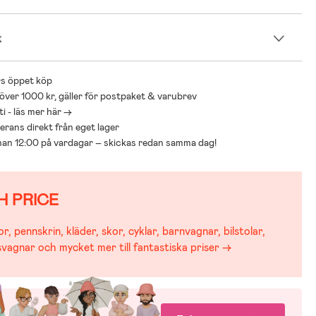
a är en exklusiv kollektion framtagen i samarbete med Kenza Zouiten,
möter en mjuk och tidlös design. Kollektionen är inspirerad av nordisk
k
iva barnliv – med barnkläder och barnskor som är skapade för att
kas och ärvas vidare. Färgskalan går i harmoniska, jordnära toner
n kombineras till en genomtänkt och hållbar garderob för barn.
s öppet köp
 över 1000 kr, gäller för postpaket & varubrev
i - läs mer här ->
everans direkt från eget lager
nnan 12:00 på vardagar – skickas redan samma dag!
H PRICE
r, pennskrin, kläder, skor, cyklar, barnvagnar, bilstolar,
svagnar och mycket mer till fantastiska priser →