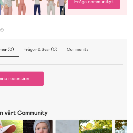
Fråga communityt
ner (0)
Frågor & Svar (0)
Community
mna recension
n vårt Community