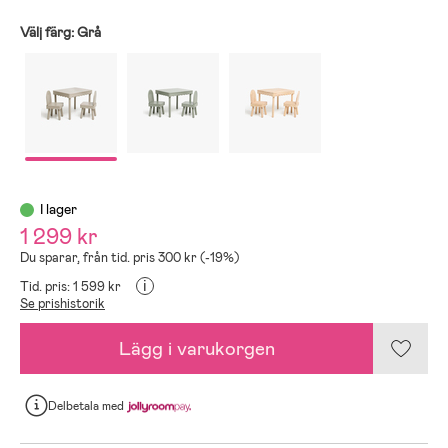
Välj färg:
Grå
I lager
1 299 kr
Du sparar, från tid. pris 300 kr (-19%)
i
Tid. pris: 1 599 kr
Se prishistorik
Lägg i varukorgen
Delbetala
med