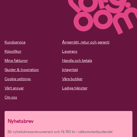
Kundservice
Ångerrätt, retur och garanti
Köpvillkor
Leverans
Mina fakturor
Handla och betala
Guider & Inspiration
Integritet
Cookie settings
Våra butiker
Vårt ansvar
Lediga tjänster
Om oss
Nyhetsbrev
Bli nyhetsbrevprenumerant och få 150 kr i välkomsterbjudande!