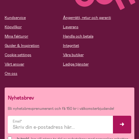
Kundservice
Ångerrätt, retur och garanti
Köpvillkor
Leverans
Mina fakturor
Handla och betala
Guider & Inspiration
Integritet
Cookie settings
Våra butiker
Vårt ansvar
Lediga tjänster
Om oss
Nyhetsbrev
Bli nyhetsbrevprenumerant och få 150 kr i välkomsterbjudande!
Email*