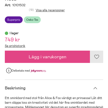
Art:
10101502
(19)
Visa alla recensioner
Superpris
Oeko-Tex
I lager
749 kr
Se prishistorik
Lägg i varukorgen
Delbetala
med
Beskrivning
Ett sminkbord med stol från Alice & Fox värdigt en prinsessa! Låt ditt
barn släppa loss sin kreativitet vid det här fina sminkbordet med
prinsesstema. Möblemanget blir dessutom en superfin inredningsdetalj