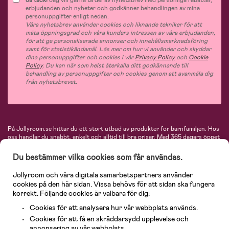
Ja tack!
Jag vill gärna ta del av nyhetsbrev med personliga rabatter,
erbjudanden och nyheter och godkänner behandlingen av mina
personuppgifter enligt nedan.
Våra nyhetsbrev använder cookies och liknande tekniker för att
mäta öppningsgrad och våra kunders intressen av våra erbjudanden,
för att ge personaliserade annonser och innehållsmarknadsföring
samt för statistikändamål. Läs mer om hur vi använder och skyddar
dina personuppgifter och cookies i vår
Privacy Policy
och
Cookie
Policy
. Du kan när som helst återkalla ditt godkännande till
behandling av personuppgifter och cookies genom att avanmäla dig
från nyhetsbrevet.
På Jollyroom.se hittar du ett stort utbud av produkter för barnfamiljen.
Hos
oss handlar du snabbt, enkelt och alltid till bra priser.
Med 365 dagars öppet
köp och en mycket kompetent kundtjänst kan du känna dig trygg att handla
hos oss. I vårt sortiment hittar du barnvagnar, bilstolar, kläder för barn och
Du bestämmer vilka cookies som får användas.
baby, produkter för mamman, massor av inspirerande inredning, leksaker,
babyprodukter och mycket mer. Vi erbjuder produkter från välkända
Jollyroom och våra digitala samarbetspartners använder
varumärken så som Britax, Maxi-Cosi, Baby Jogger, BabyBjörn, Didriksons,
cookies på den här sidan. Vissa behövs för att sidan ska fungera
KidKraft, Ergobaby, Philips Avent, Neonate, Cybex, LEGO och många fler.
korrekt. Följande cookies är valbara för dig:
Välkommen in och kika runt i Nordens största barn- och babybutik på nätet!
Cookies för att analysera hur vår webbplats används.
Cookies för att få en skräddarsydd upplevelse och
annonsering av vår webbplats.