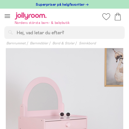
Hoppa
Superpriser på helgfavoriter →
till
innehållet
Nordens största barn- & babybutik
Sök
Barnrummet
Barnmöbler
Bord & Stolar
Sminkbord