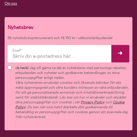
Om oss
Nyhetsbrev
Bli nyhetsbrevprenumerant och få 150 kr i välkomsterbjudande!
Email*
Ja tack!
Jag vill gärna ta del av nyhetsbrev med personliga rabatter,
erbjudanden och nyheter och godkänner behandlingen av mina
personuppgifter enligt nedan.
Våra nyhetsbrev använder cookies och liknande tekniker för att
mäta öppningsgrad och våra kunders intressen av våra erbjudanden,
för att ge personaliserade annonser och innehållsmarknadsföring
samt för statistikändamål. Läs mer om hur vi använder och skyddar
dina personuppgifter och cookies i vår
Privacy Policy
och
Cookie
Policy
. Du kan när som helst återkalla ditt godkännande till
behandling av personuppgifter och cookies genom att avanmäla dig
från nyhetsbrevet.