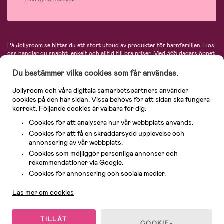
På Jollyroom.se hittar du ett stort utbud av produkter för barnfamiljen.
Hos
oss handlar du snabbt, enkelt och alltid till bra priser.
Med 365 dagars öppet
köp och en mycket kompetent kundtjänst kan du känna dig trygg att handla
hos oss. I vårt sortiment hittar du barnvagnar, bilstolar, kläder för barn och
Du bestämmer vilka cookies som får användas.
baby, produkter för mamman, massor av inspirerande inredning, leksaker,
babyprodukter och mycket mer. Vi erbjuder produkter från välkända
Jollyroom och våra digitala samarbetspartners använder
varumärken så som Britax, Maxi-Cosi, Baby Jogger, BabyBjörn, Didriksons,
cookies på den här sidan. Vissa behövs för att sidan ska fungera
KidKraft, Ergobaby, Philips Avent, Neonate, Cybex, LEGO och många fler.
korrekt. Följande cookies är valbara för dig:
Välkommen in och kika runt i Nordens största barn- och babybutik på nätet!
Cookies för att analysera hur vår webbplats används.
Cookies för att få en skräddarsydd upplevelse och
annonsering av vår webbplats.
Cookies som möjliggör personliga annonser och
rekommendationer via Google.
Kundservice
Cookies för annonsering och sociala medier.
Läs mer om cookies
© 2026 Jollyroom AB. Alla rättigheter reserverade.
TILLÅT
COOKIE-