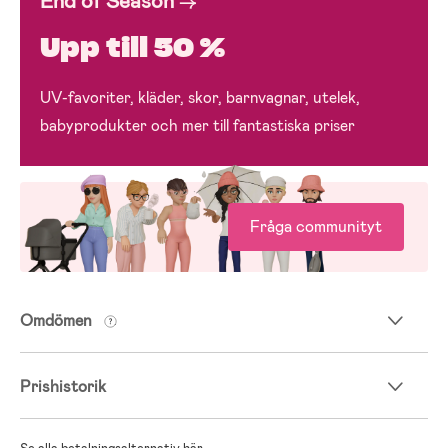
End of Season
→
Upp till 50 %
UV-favoriter, kläder, skor, barnvagnar, utelek,
babyprodukter och mer till fantastiska priser
Fråga communityt
Omdömen
Prishistorik