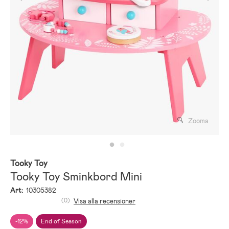
Zooma
Tooky Toy
Tooky Toy Sminkbord Mini
Art:
10305382
(0)
Visa alla recensioner
-12%
End of Season