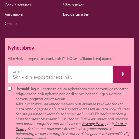
Cookie settings
Våra butiker
Vårt ansvar
Lediga tjänster
Om oss
Nyhetsbrev
Bli nyhetsbrevprenumerant och få 150 kr i välkomsterbjudande!
Email*
Ja tack!
Jag vill gärna ta del av nyhetsbrev med personliga rabatter,
erbjudanden och nyheter och godkänner behandlingen av mina
personuppgifter enligt nedan.
Våra nyhetsbrev använder cookies och liknande tekniker för att
mäta öppningsgrad och våra kunders intressen av våra erbjudanden,
för att ge personaliserade annonser och innehållsmarknadsföring
samt för statistikändamål. Läs mer om hur vi använder och skyddar
dina personuppgifter och cookies i vår
Privacy Policy
och
Cookie
Policy
. Du kan när som helst återkalla ditt godkännande till
behandling av personuppgifter och cookies genom att avanmäla dig
från nyhetsbrevet.