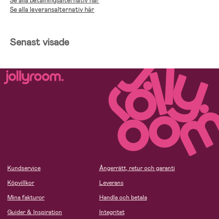
Se alla betalningsalternativ här
Se alla leveransalternativ här
Senast visade
Kundservice
Ångerrätt, retur och garanti
Köpvillkor
Leverans
Mina fakturor
Handla och betala
Guider & Inspiration
Integritet