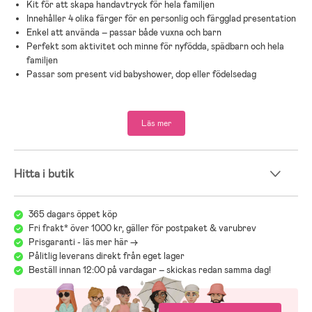
Kit för att skapa handavtryck för hela familjen
Innehåller 4 olika färger för en personlig och färgglad presentation
Enkel att använda – passar både vuxna och barn
Perfekt som aktivitet och minne för nyfödda, spädbarn och hela
familjen
Passar som present vid babyshower, dop eller födelsedag
BamBam Family Handprint Kit är ett engagerande sätt att fånga ett
ögonblick i tid – ett minne som hela familjen kan glädjas åt i
Läs mer
generationer framöver.
Hitta i butik
365 dagars öppet köp
Fri frakt* över 1000 kr, gäller för postpaket & varubrev
Prisgaranti - läs mer här ->
Pålitlig leverans direkt från eget lager
Beställ innan 12:00 på vardagar – skickas redan samma dag!