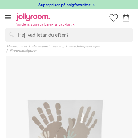
Hoppa
Superpriser på helgfavoriter →
till
innehållet
Nordens största barn- & babybutik
Sök
Barnrummet
Barnrumsinredning
Inredningsdetaljer
Prydnadsfigurer