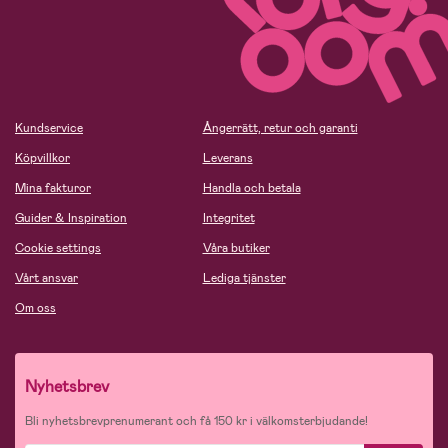
Kundservice
Ångerrätt, retur och garanti
Köpvillkor
Leverans
Mina fakturor
Handla och betala
Guider & Inspiration
Integritet
Cookie settings
Våra butiker
Vårt ansvar
Lediga tjänster
Om oss
Nyhetsbrev
Bli nyhetsbrevprenumerant och få 150 kr i välkomsterbjudande!