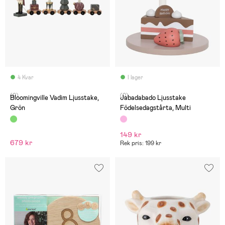
4 Kvar
I lager
(0)
(0)
Bloomingville Vadim Ljusstake,
Jabadabado Ljusstake
Grön
Födelsedagstårta, Multi
149 kr
679 kr
Rek pris: 199 kr