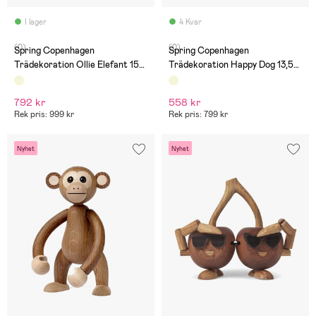
I lager
4 Kvar
(0)
(0)
Spring Copenhagen
Spring Copenhagen
Trädekoration Ollie Elefant 15
Trädekoration Happy Dog 13,5
cm
cm
792 kr
558 kr
Rek pris: 999 kr
Rek pris: 799 kr
Nyhet
Nyhet