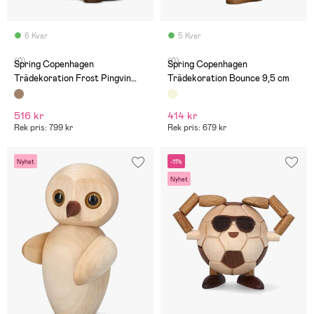
6 Kvar
5 Kvar
(0)
(0)
Spring Copenhagen
Spring Copenhagen
Trädekoration Frost Pingvin
Trädekoration Bounce 9,5 cm
12,5 cm
516 kr
414 kr
Rek pris: 799 kr
Rek pris: 679 kr
Nyhet
-11%
Nyhet