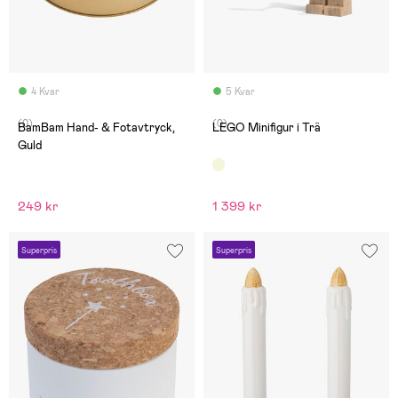
4 Kvar
5 Kvar
(0)
(0)
BamBam Hand- & Fotavtryck,
LEGO Minifigur i Trä
Guld
249 kr
1 399 kr
Superpris
Superpris