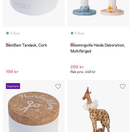
5 Kvar
6 Kvar
(0)
(0)
BamBam Tandask, Cork
Bloomingville Heida Dekoration,
Multifärgad
299 kr
199 kr
Rek pris: 449 kr
Superpris