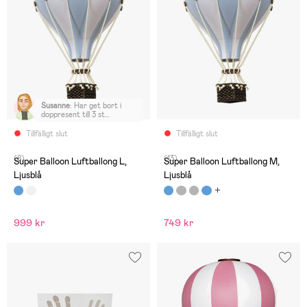
Susanne
:
Har get bort i
doppresent till 3 st
barnbarn. Uppskattat av
alla. Fint blickfång i
Tillfälligt slut
Tillfälligt slut
barnrummet.
(8)
(13)
Super Balloon Luftballong L,
Super Balloon Luftballong M,
Ljusblå
Ljusblå
999 kr
749 kr