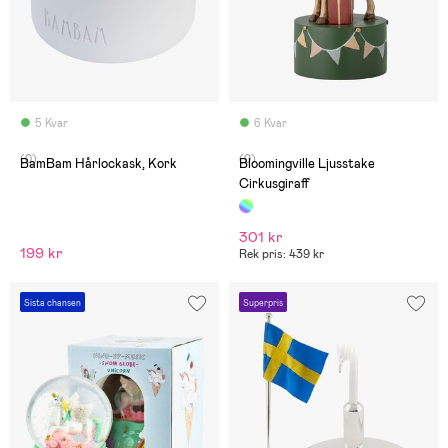
5 Kvar
6 Kvar
(0)
(0)
BamBam Hårlockask, Kork
Bloomingville Ljusstake
Cirkusgiraff
301 kr
199 kr
Rek pris: 439 kr
Sista chansen
Superpris