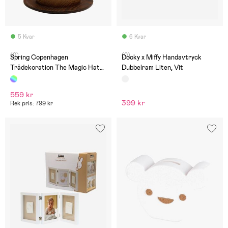
5 Kvar
6 Kvar
(0)
(0)
Spring Copenhagen
Dooky x Miffy Handavtryck
Trädekoration The Magic Hat
Dubbelram Liten, Vit
Kanin 9,5 cm
559 kr
399 kr
Rek pris: 799 kr