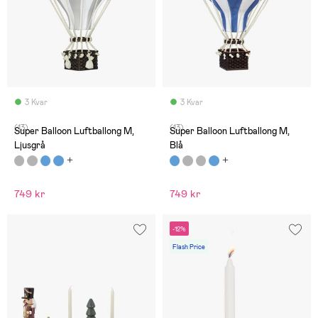
3 Kvar
3 Kvar
(13)
(13)
Super Balloon Luftballong M,
Super Balloon Luftballong M,
Ljusgrå
Blå
749 kr
749 kr
-12%
Flash Price