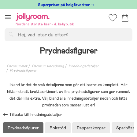
Hoppa
Superpriser på helgfavoriter →
till
innehållet
Nordens största barn- & babybutik
Sök
Prydnadsfigurer
Barnrummet
Barnrumsinredning
Inredningsdetaljer
Prydnadsfigurer
Ibland är det de små detaljerna som gör ett barnrum komplett. Här
hittar du ett brett sortiment av fina prydnadsfigurer som ger rummet
det där lilla extra. Välj bland alla inredningsdetaljer nedan och hitta
prydnaden som passar just er!
Tillbaka till Inredningsdetaljer
Prydnadsfigurer
Bokstöd
Papperskorgar
Sparbösso