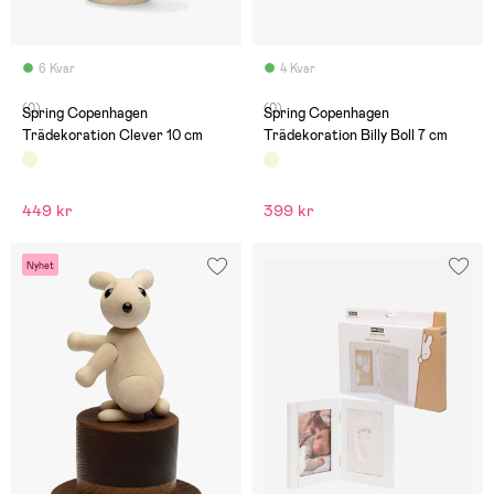
6 Kvar
4 Kvar
(0)
(0)
Spring Copenhagen
Spring Copenhagen
Trädekoration Clever 10 cm
Trädekoration Billy Boll 7 cm
449 kr
399 kr
Nyhet