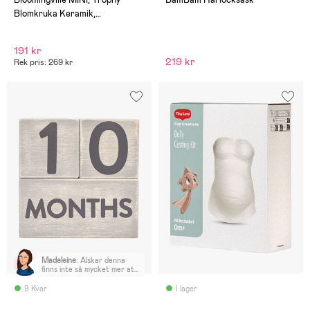
Blomkruka Keramik,
Multifärgad
191 kr
219 kr
Rek pris: 269 kr
Madeleine
:
Älskar denna
finns inte så mycket mer att
säga än att den är helt
perfekt för mig för att
9 Kvar
I lager
kunna ta bilder på sonens
stora framsteg i livet