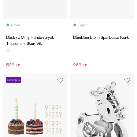
4 Kvar
I lager
(0)
(0)
Dooky x Miffy Handavtryck
BamBam Björn Sparbössa Kork
Trippelram Stor, Vit
599 kr
269 kr
Superpris