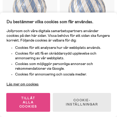
Du bestämmer vilka cookies som får användas.
Jollyroom och våra digitala samarbetspartners använder
cookies på den här sidan. Vissa behövs för att sidan ska fungera
korrekt. Följande cookies är valbara för dig:
Cookies för att analysera hur vår webbplats används.
Cookies för att få en skräddarsydd upplevelse och
annonsering av vår webbplats.
Tillfälligt slut
Tillfälligt slut
Cookies som möjliggör personliga annonser och
rekommendationer via Google.
(0)
(0)
FILIBABBA Luftballong 10 cm,
FILIBABBA Luftballong 20 cm,
Kundservice
Cookies för annonsering och sociala medier.
Powder Blue
Powder Blue
Läs mer om cookies
279 kr
549 kr
TILLÅT
COOKIE-
ALLA
INSTÄLLNINGAR
COOKIES
1
/
2