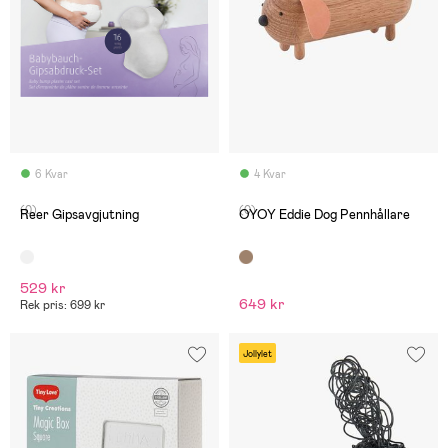
6 Kvar
4 Kvar
(0)
(0)
Reer Gipsavgjutning
OYOY Eddie Dog Pennhållare
529 kr
649 kr
Rek pris: 699 kr
Jollylet