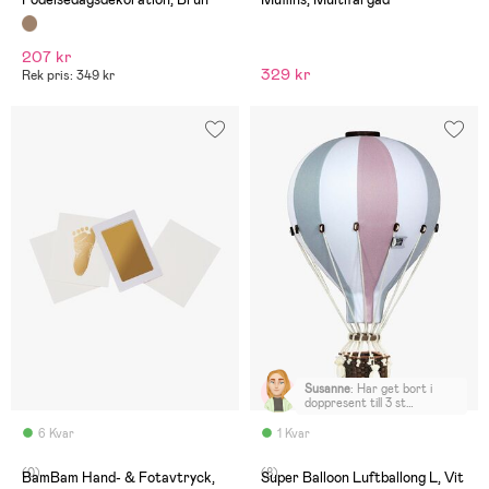
207 kr
329 kr
Rek pris: 349 kr
Susanne
:
Har get bort i
doppresent till 3 st
barnbarn. Uppskattat av
alla. Fint blickfång i
6 Kvar
1 Kvar
barnrummet.
(0)
(8)
BamBam Hand- & Fotavtryck,
Super Balloon Luftballong L, Vit