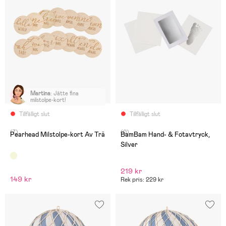
Martina
:
Jätte fina
milstolpe-kort!
Tillfälligt slut
Tillfälligt slut
(7)
(0)
Pearhead Milstolpe-kort Av Trä
BamBam Hand- & Fotavtryck,
Silver
219 kr
149 kr
Rek pris: 229 kr