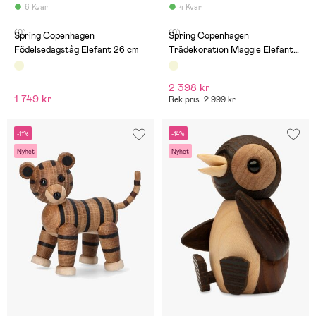
6 Kvar
4 Kvar
(0)
(0)
Spring Copenhagen
Spring Copenhagen
Födelsedagståg Elefant 26 cm
Trädekoration Maggie Elefant
23,5 cm
2 398 kr
1 749 kr
Rek pris: 2 999 kr
-11%
-14%
Nyhet
Nyhet