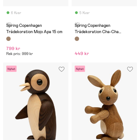
6 Kvar
5 Kvar
(0)
(0)
Spring Copenhagen
Spring Copenhagen
Trädekoration Mojo Apa 15 cm
Trädekoration Cha-Cha
Cherries 9 cm
799 kr
449 kr
Rek pris: 999 kr
Nyhet
Nyhet