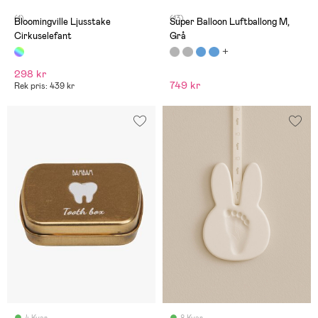
(1)
(13)
Bloomingville Ljusstake
Super Balloon Luftballong M,
Cirkuselefant
Grå
298 kr
749 kr
Rek pris: 439 kr