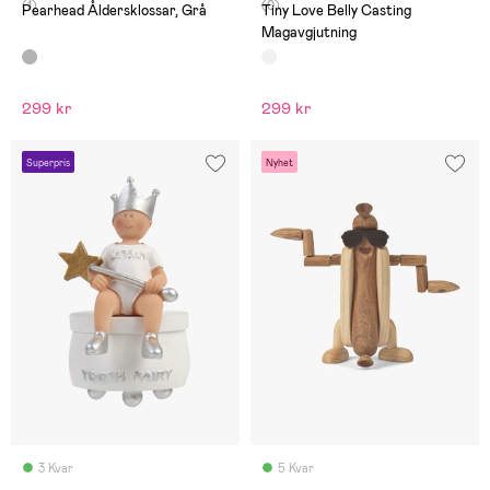
(1)
(0)
Pearhead Åldersklossar, Grå
Tiny Love Belly Casting
Magavgjutning
299 kr
299 kr
Superpris
Nyhet
3 Kvar
5 Kvar