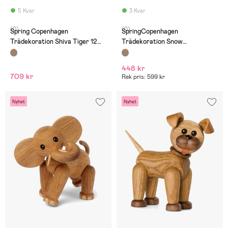
5 Kvar
3 Kvar
(0)
(0)
Spring Copenhagen
SpringCopenhagen
Trädekoration Shiva Tiger 12
Trädekoration Snow
cm
Pingvinunge 7 cm
448 kr
709 kr
Rek pris: 599 kr
Nyhet
Nyhet