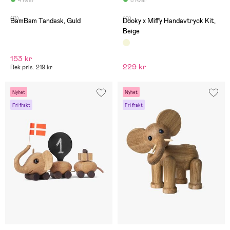
4 Kvar
8 Kvar
(0)
(0)
BamBam Tandask, Guld
Dooky x Miffy Handavtryck Kit,
Beige
153 kr
229 kr
Rek pris: 219 kr
Nyhet
Nyhet
Fri frakt
Fri frakt