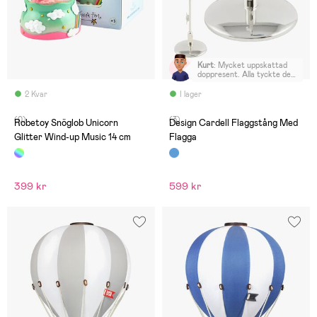
Kurt
:
Mycket uppskattad
doppresent. Alla tyckte den
var fin, kommer att följa
barnet vid alla födelsedagar.
2 Kvar
I lager
(0)
(3)
Robetoy Snöglob Unicorn
Design Cardell Flaggstång Med
Glitter Wind-up Music 14 cm
Flagga
399 kr
599 kr