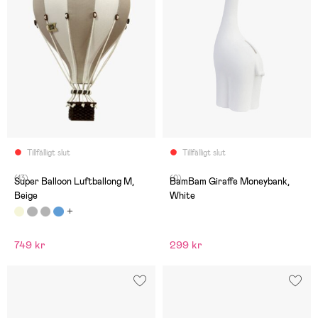
Tillfälligt slut
Tillfälligt slut
(13)
(0)
Super Balloon Luftballong M,
BamBam Giraffe Moneybank,
Beige
White
749 kr
299 kr