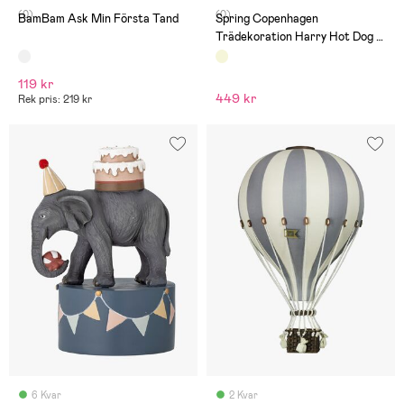
(0)
(0)
BamBam Ask Min Första Tand
Spring Copenhagen
Trädekoration Harry Hot Dog 11
cm
119 kr
449 kr
Rek pris: 219 kr
6 Kvar
2 Kvar