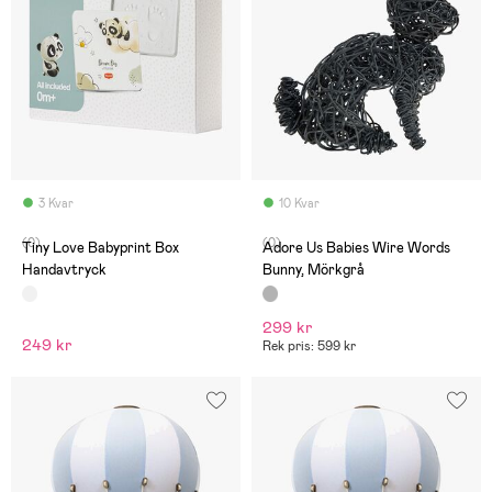
3 Kvar
10 Kvar
(0)
(0)
Tiny Love Babyprint Box
Adore Us Babies Wire Words
Handavtryck
Bunny, Mörkgrå
299 kr
249 kr
Rek pris: 599 kr