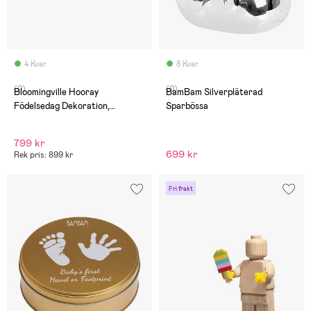
4 Kvar
8 Kvar
(0)
(0)
Bloomingville Hooray
BamBam Silverpläterad
Födelsedag Dekoration,
Sparbössa
Multifärgad
799 kr
699 kr
Rek pris: 899 kr
Fri frakt