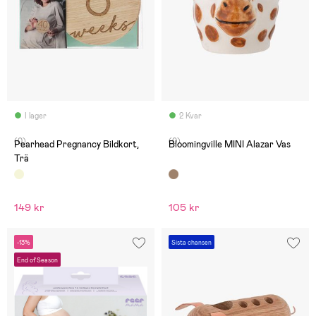
I lager
2 Kvar
(0)
(0)
Pearhead Pregnancy Bildkort,
Bloomingville MINI Alazar Vas
Trä
149 kr
105 kr
-13%
Sista chansen
End of Season