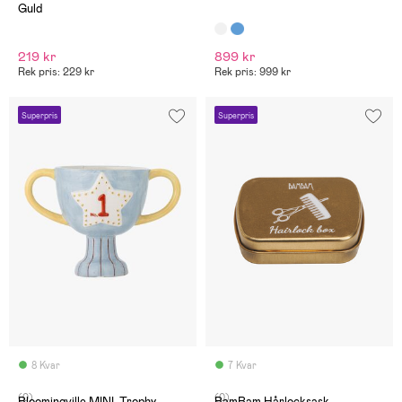
Guld
219 kr
899 kr
Rek pris: 229 kr
Rek pris: 999 kr
Superpris
Superpris
8 Kvar
7 Kvar
(0)
(0)
Bloomingville MINI, Trophy
BamBam Hårlocksask