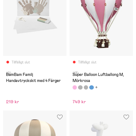
Tillfälligt slut
Tillfälligt slut
(0)
(13)
BamBam Familj
Super Balloon Luftballong M,
Handavtryckskit med 4 Färger
Mörkrosa
219 kr
749 kr