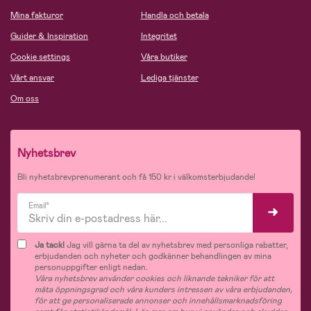
Mina fakturor
Handla och betala
Guider & Inspiration
Integritet
Cookie settings
Våra butiker
Vårt ansvar
Lediga tjänster
Om oss
Nyhetsbrev
Bli nyhetsbrevprenumerant och få 150 kr i välkomsterbjudande!
Email*
Ja tack!
Jag vill gärna ta del av nyhetsbrev med personliga rabatter,
erbjudanden och nyheter och godkänner behandlingen av mina
personuppgifter enligt nedan.
Våra nyhetsbrev använder cookies och liknande tekniker för att
mäta öppningsgrad och våra kunders intressen av våra erbjudanden,
för att ge personaliserade annonser och innehållsmarknadsföring