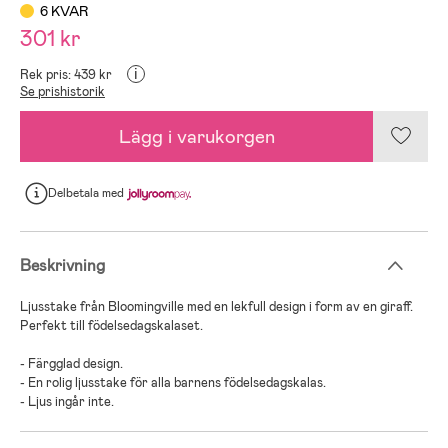
6 KVAR
301 kr
i
Rek pris: 439 kr
Se prishistorik
Lägg i varukorgen
Delbetala
med
Beskrivning
Ljusstake från Bloomingville med en lekfull design i form av en giraff.
Perfekt till födelsedagskalaset.
- Färgglad design.
- En rolig ljusstake för alla barnens födelsedagskalas.
- Ljus ingår inte.