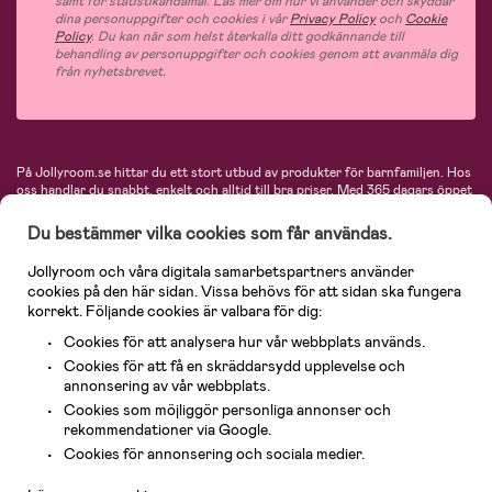
samt för statistikändamål. Läs mer om hur vi använder och skyddar
dina personuppgifter och cookies i vår
Privacy Policy
och
Cookie
Policy
. Du kan när som helst återkalla ditt godkännande till
behandling av personuppgifter och cookies genom att avanmäla dig
från nyhetsbrevet.
På Jollyroom.se hittar du ett stort utbud av produkter för barnfamiljen.
Hos
oss handlar du snabbt, enkelt och alltid till bra priser.
Med 365 dagars öppet
köp och en mycket kompetent kundtjänst kan du känna dig trygg att handla
hos oss. I vårt sortiment hittar du barnvagnar, bilstolar, kläder för barn och
Du bestämmer vilka cookies som får användas.
baby, produkter för mamman, massor av inspirerande inredning, leksaker,
babyprodukter och mycket mer. Vi erbjuder produkter från välkända
Jollyroom och våra digitala samarbetspartners använder
varumärken så som Britax, Maxi-Cosi, Baby Jogger, BabyBjörn, Didriksons,
cookies på den här sidan. Vissa behövs för att sidan ska fungera
KidKraft, Ergobaby, Philips Avent, Neonate, Cybex, LEGO och många fler.
korrekt. Följande cookies är valbara för dig:
Välkommen in och kika runt i Nordens största barn- och babybutik på nätet!
Cookies för att analysera hur vår webbplats används.
Cookies för att få en skräddarsydd upplevelse och
annonsering av vår webbplats.
Cookies som möjliggör personliga annonser och
rekommendationer via Google.
Kundservice
Cookies för annonsering och sociala medier.