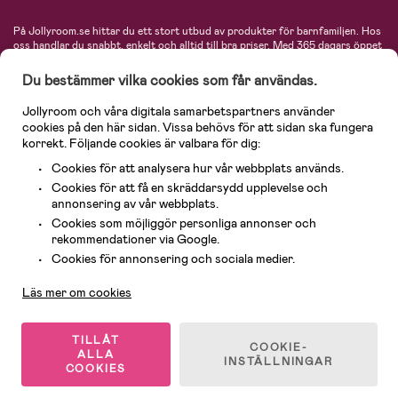
På Jollyroom.se hittar du ett stort utbud av produkter för barnfamiljen.
Hos
oss handlar du snabbt, enkelt och alltid till bra priser.
Med 365 dagars öppet
köp och en mycket kompetent kundtjänst kan du känna dig trygg att handla
hos oss. I vårt sortiment hittar du barnvagnar, bilstolar, kläder för barn och
Du bestämmer vilka cookies som får användas.
baby, produkter för mamman, massor av inspirerande inredning, leksaker,
babyprodukter och mycket mer. Vi erbjuder produkter från välkända
Jollyroom och våra digitala samarbetspartners använder
varumärken så som Britax, Maxi-Cosi, Baby Jogger, BabyBjörn, Didriksons,
cookies på den här sidan. Vissa behövs för att sidan ska fungera
KidKraft, Ergobaby, Philips Avent, Neonate, Cybex, LEGO och många fler.
korrekt. Följande cookies är valbara för dig:
Välkommen in och kika runt i Nordens största barn- och babybutik på nätet!
Cookies för att analysera hur vår webbplats används.
Cookies för att få en skräddarsydd upplevelse och
annonsering av vår webbplats.
Cookies som möjliggör personliga annonser och
rekommendationer via Google.
Kundservice
Cookies för annonsering och sociala medier.
Läs mer om cookies
© 2026 Jollyroom AB. Alla rättigheter reserverade.
TILLÅT
COOKIE-
ALLA
INSTÄLLNINGAR
COOKIES