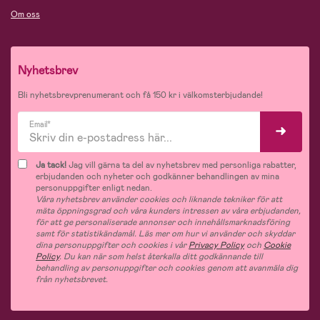
Om oss
Nyhetsbrev
Bli nyhetsbrevprenumerant och få 150 kr i välkomsterbjudande!
Email*
Ja tack!
Jag vill gärna ta del av nyhetsbrev med personliga rabatter,
erbjudanden och nyheter och godkänner behandlingen av mina
personuppgifter enligt nedan.
Våra nyhetsbrev använder cookies och liknande tekniker för att
mäta öppningsgrad och våra kunders intressen av våra erbjudanden,
för att ge personaliserade annonser och innehållsmarknadsföring
samt för statistikändamål. Läs mer om hur vi använder och skyddar
dina personuppgifter och cookies i vår
Privacy Policy
och
Cookie
Policy
. Du kan när som helst återkalla ditt godkännande till
behandling av personuppgifter och cookies genom att avanmäla dig
från nyhetsbrevet.