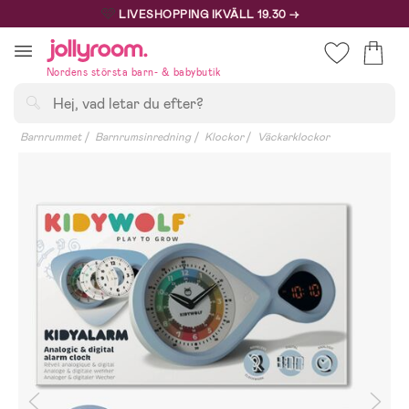
Hoppa
🩷
LIVESHOPPING IKVÄLL 19.30 →
till
innehållet
Nordens största barn- & babybutik
Sök
Barnrummet
Barnrumsinredning
Klockor
Väckarklockor