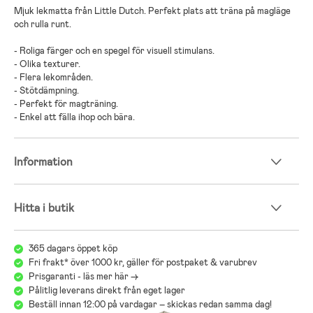
Mjuk lekmatta från Little Dutch. Perfekt plats att träna på magläge
och rulla runt.
- Roliga färger och en spegel för visuell stimulans.
- Olika texturer.
- Flera lekområden.
- Stötdämpning.
- Perfekt för magträning.
- Enkel att fälla ihop och bära.
Information
Hitta i butik
365 dagars öppet köp
Fri frakt* över 1000 kr, gäller för postpaket & varubrev
Prisgaranti - läs mer här ->
Pålitlig leverans direkt från eget lager
Beställ innan 12:00 på vardagar – skickas redan samma dag!