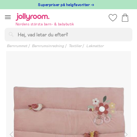
Hoppa
Superpriser på helgfavoriter →
till
innehållet
Nordens största barn- & babybutik
Sök
Barnrummet
Barnrumsinredning
Textilier
Lekmattor