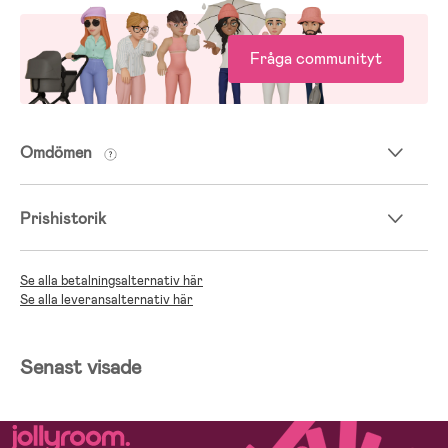
Fråga communityt
Omdömen
Prishistorik
Se alla betalningsalternativ här
Se alla leveransalternativ här
Senast visade