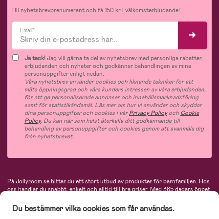
Bli nyhetsbrevprenumerant och få 150 kr i välkomsterbjudande!
Email*
Ja tack!
Jag vill gärna ta del av nyhetsbrev med personliga rabatter,
erbjudanden och nyheter och godkänner behandlingen av mina
personuppgifter enligt nedan.
Våra nyhetsbrev använder cookies och liknande tekniker för att
mäta öppningsgrad och våra kunders intressen av våra erbjudanden,
för att ge personaliserade annonser och innehållsmarknadsföring
samt för statistikändamål. Läs mer om hur vi använder och skyddar
dina personuppgifter och cookies i vår
Privacy Policy
och
Cookie
Policy
. Du kan när som helst återkalla ditt godkännande till
behandling av personuppgifter och cookies genom att avanmäla dig
från nyhetsbrevet.
På Jollyroom.se hittar du ett stort utbud av produkter för barnfamiljen.
Hos
oss handlar du snabbt, enkelt och alltid till bra priser.
Med 365 dagars öppet
köp och en mycket kompetent kundtjänst kan du känna dig trygg att handla
hos oss. I vårt sortiment hittar du barnvagnar, bilstolar, kläder för barn och
Du bestämmer vilka cookies som får användas.
baby, produkter för mamman, massor av inspirerande inredning, leksaker,