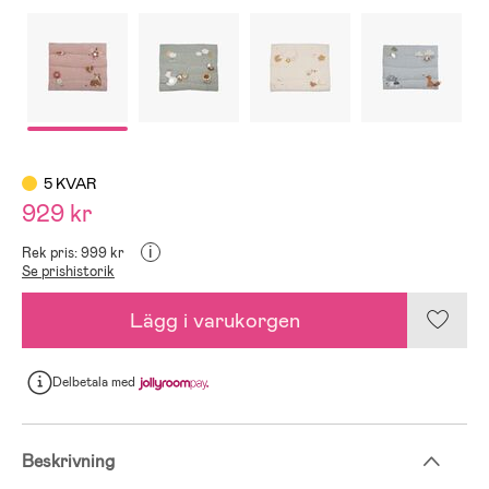
5 KVAR
929 kr
i
Rek pris: 999 kr
Se prishistorik
Lägg i varukorgen
Delbetala
med
Beskrivning