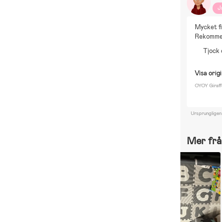
J
Mycket fi
Rekomme
Tjock 
Visa origi
OYOY Giraff
Ursprungligen
Mer frå