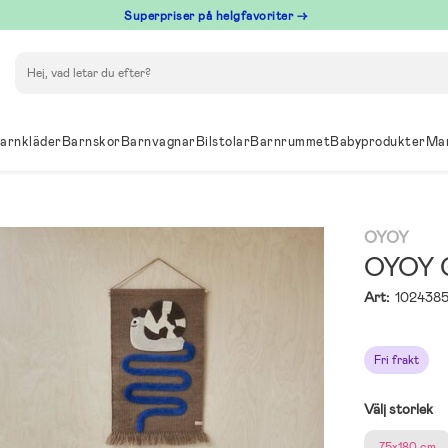
Superpriser på helgfavoriter →
Sök
arnkläder
Barnskor
Barnvagnar
Bilstolar
Barnrummet
Babyprodukter
Ma
OYOY
OYOY G
Art:
102438
Fri frakt
Välj storlek
75x180 cm