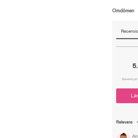
Omdömen
Recensio
5
Baserat på 
Lä
Relevans
An