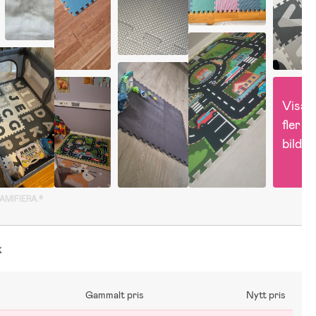
Visa 
fler 
bilder
GAMIFIERA.®
k
Gammalt pris
Nytt pris