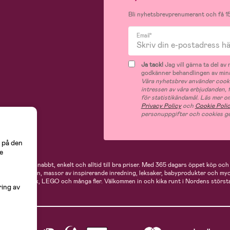
Bli nyhetsbrevprenumerant och få 15
Email*
Ja tack!
Jag vill gärna ta del a
godkänner behandlingen av mina
Våra nyhetsbrev använder cooki
intressen av våra erbjudanden,
för statistikändamål. Läs mer o
Privacy Policy
och
Cookie Poli
personuppgifter och cookies ge
 på den
e
 handlar du snabbt, enkelt och alltid till bra priser.
Med 365 dagars öppet köp och e
ukter för mamman, massor av inspirerande inredning, leksaker, babyprodukter och my
Neonate, Cybex, LEGO och många fler. Välkommen in och kika runt i Nordens största
ring av