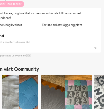
unior Task Tackler
nt täcke, hög kvalitet och en varm känsla till barnrummet. 
nderas!
och hög kvalitet
Tar lite tid att lägga sig platt
nal
e Hopscotch Lekmatta, Gul
i fjol
 postad på Jollyroom.no 🇳🇴
n vårt Community