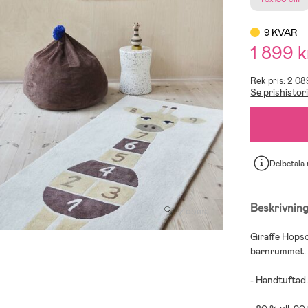
9 KVAR
1 899 k
Rek pris: 2 08
Se prishistor
Delbetala
Beskrivnin
Zooma
Giraffe Hopsc
barnrummet.
- Handtuftad