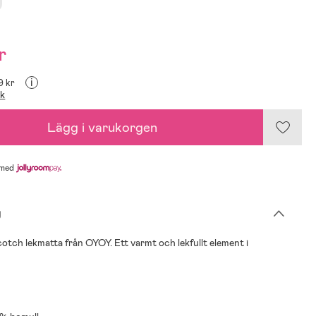
r
i
9 kr
ik
Lägg i varukorgen
med
g
otch lekmatta från OYOY. Ett varmt och lekfullt element i
.