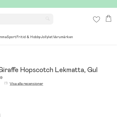
mma
Sport
Fritid & Hobby
Jollylet
Varumärken
iraffe Hopscotch Lekmatta, Gul
59
(1)
Visa alla recensioner