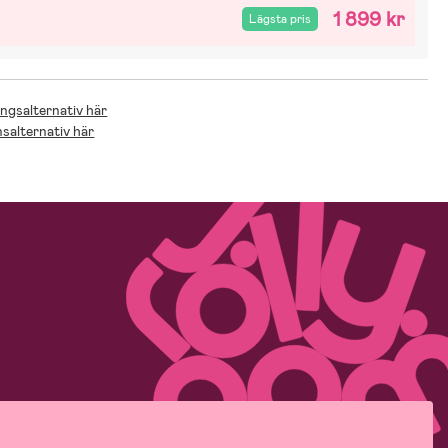
1 899 kr
Lägsta pris
ingsalternativ här
nsalternativ här