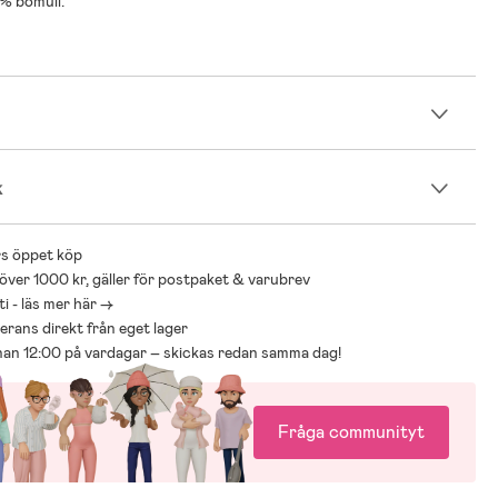
 % bomull.
n
k
s öppet köp
 över 1000 kr, gäller för postpaket & varubrev
i - läs mer här ->
everans direkt från eget lager
nnan 12:00 på vardagar – skickas redan samma dag!
Fråga communityt