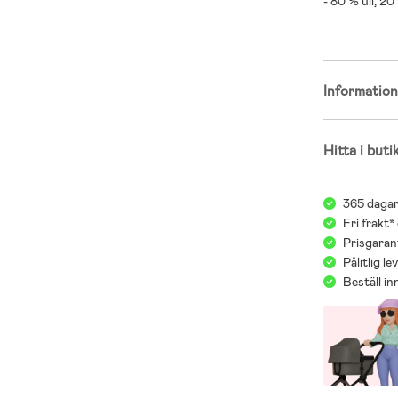
- 80 % ull, 20
Informatio
Hitta i buti
365 dagar
Fri frakt*
Prisgarant
Pålitlig l
Beställ i