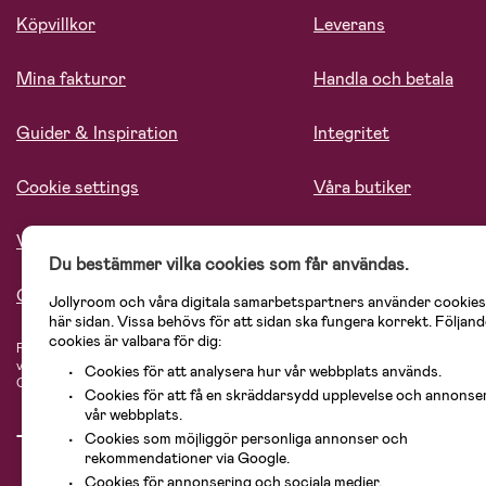
Köpvillkor
Leverans
Mina fakturor
Handla och betala
Guider & Inspiration
Integritet
Cookie settings
Våra butiker
Vårt ansvar
Lediga tjänster
Du bestämmer vilka cookies som får användas.
Om oss
Jollyroom och våra digitala samarbetspartners använder cookies
här sidan. Vissa behövs för att sidan ska fungera korrekt. Följand
cookies är valbara för dig:
På Jollyroom.se hittar du ett stort utbud av produkter för barnfamiljen.
Hos oss
vårt sortiment hittar du barnvagnar, bilstolar, kläder för barn och baby, prod
Cookies för att analysera hur vår webbplats används.
Cosi, Baby Jogger, BabyBjörn, Didriksons, KidKraft, Ergobaby, Philips Avent, 
Cookies för att få en skräddarsydd upplevelse och annonse
vår webbplats.
Cookies som möjliggör personliga annonser och
rekommendationer via Google.
Cookies för annonsering och sociala medier.