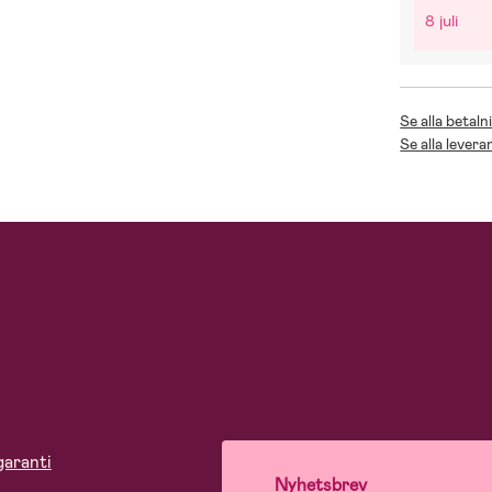
8 juli
Se alla betaln
Se alla levera
garanti
Nyhetsbrev