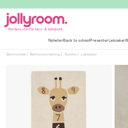
Hoppa
till
innehållet
Nordens största barn- & babybutik
Nyheter
Back to school
Presenter
Leksaker
B
Barnrummet
Barnrumsinredning
Textilier
Lekmattor