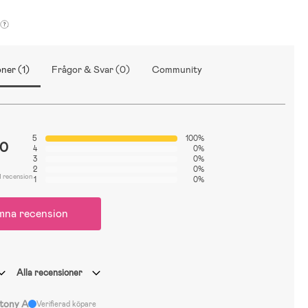
ner (1)
Frågor & Svar (0)
Community
5
100%
.0
4
0%
3
0%
2
0%
1 recension
1
0%
mna recension
Alla recensioner
tony A
Verifierad köpare