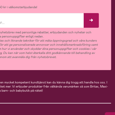
0 kr i välkomsterbjudande!
v nyhetsbrev med personliga rabatter, erbjudanden och nyheter och
 personuppgifter enligt nedan.
es och liknande tekniker för att mäta öppningsgrad och våra kunders
 för att ge personaliserade annonser och innehållsmarknadsföring samt
m hur vi använder och skyddar dina personuppgifter och cookies i vår
cy
. Du kan när som helst återkalla ditt godkännande till behandling av
nom att avanmäla dig från nyhetsbrevet.
n mycket kompetent kundtjänst kan du känna dig trygg att handla hos oss. I
cket mer. Vi erbjuder produkter från välkända varumärken så som Britax, Maxi-
 barn- och babybutik på nätet!