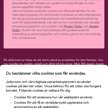
erbjudanden och nyheter och godkänner behandlingen av mina
personuppgifter enligt nedan.
Våra nyhetsbrev använder cookies och liknande tekniker för att
mäta öppningsgrad och våra kunders intressen av våra erbjudanden,
för att ge personaliserade annonser och innehållsmarknadsföring
samt för statistikändamål. Läs mer om hur vi använder och skyddar
dina personuppgifter och cookies i vår
Privacy Policy
och
Cookie
Policy
. Du kan när som helst återkalla ditt godkännande till
behandling av personuppgifter och cookies genom att avanmäla dig
från nyhetsbrevet.
På Jollyroom.se hittar du ett stort utbud av produkter för barnfamiljen.
Hos
oss handlar du snabbt, enkelt och alltid till bra priser.
Med 365 dagars öppet
köp och en mycket kompetent kundtjänst kan du känna dig trygg att handla
hos oss. I vårt sortiment hittar du barnvagnar, bilstolar, kläder för barn och
Du bestämmer vilka cookies som får användas.
baby, produkter för mamman, massor av inspirerande inredning, leksaker,
babyprodukter och mycket mer. Vi erbjuder produkter från välkända
Jollyroom och våra digitala samarbetspartners använder
varumärken så som Britax, Maxi-Cosi, Baby Jogger, BabyBjörn, Didriksons,
cookies på den här sidan. Vissa behövs för att sidan ska fungera
KidKraft, Ergobaby, Philips Avent, Neonate, Cybex, LEGO och många fler.
korrekt. Följande cookies är valbara för dig:
Välkommen in och kika runt i Nordens största barn- och babybutik på nätet!
Cookies för att analysera hur vår webbplats används.
Cookies för att få en skräddarsydd upplevelse och
annonsering av vår webbplats.