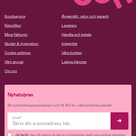
Kundservice
Ångerrätt, retur och garanti
Köpvillkor
Leverans
Mina fakturor
Handla och betala
Guider & Inspiration
Integritet
Cookie settings
Våra butiker
Vårt ansvar
Lediga tjänster
Om oss
Nyhetsbrev
Bli nyhetsbrevprenumerant och få 150 kr i välkomsterbjudande!
Email*
Ja tack!
Jag vill gärna ta del av nyhetsbrev med personliga rabatter,