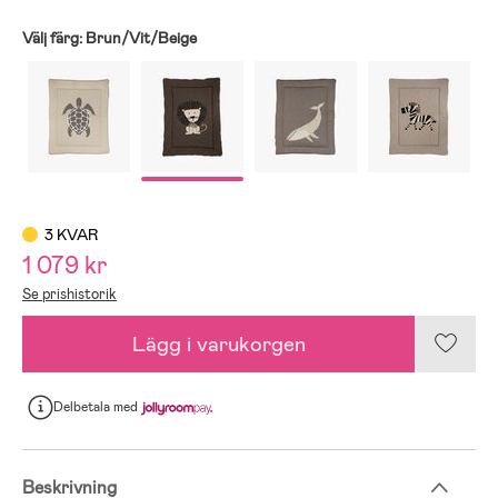
Välj färg:
Brun/Vit/Beige
3 KVAR
1 079 kr
Se prishistorik
Lägg i varukorgen
Delbetala
med
Beskrivning