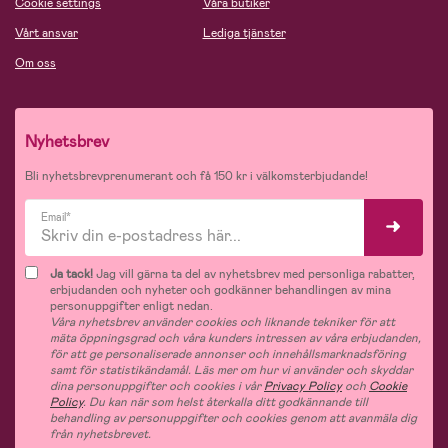
Cookie settings
Våra butiker
Vårt ansvar
Lediga tjänster
Om oss
Nyhetsbrev
Bli nyhetsbrevprenumerant och få 150 kr i välkomsterbjudande!
Email*
Ja tack!
Jag vill gärna ta del av nyhetsbrev med personliga rabatter,
erbjudanden och nyheter och godkänner behandlingen av mina
personuppgifter enligt nedan.
Våra nyhetsbrev använder cookies och liknande tekniker för att
mäta öppningsgrad och våra kunders intressen av våra erbjudanden,
för att ge personaliserade annonser och innehållsmarknadsföring
samt för statistikändamål. Läs mer om hur vi använder och skyddar
dina personuppgifter och cookies i vår
Privacy Policy
och
Cookie
Policy
. Du kan när som helst återkalla ditt godkännande till
behandling av personuppgifter och cookies genom att avanmäla dig
från nyhetsbrevet.