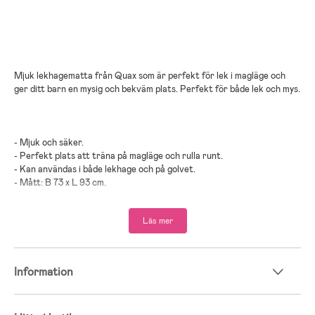
Mjuk lekhagematta från Quax som är perfekt för lek i magläge och
ger ditt barn en mysig och bekväm plats. Perfekt för både lek och mys.
- Mjuk och säker.
- Perfekt plats att träna på magläge och rulla runt.
- Kan användas i både lekhage och på golvet.
- Mått: B 73 x L 93 cm.
- Maskintvätt 30°C.
Läs mer
- Rekommenderad ålder: Från nyfödd.
Information
- Bomull, polyester.