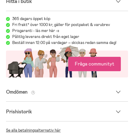
Hitta i butik
365 dagars öppet köp
OEKO-TEX – fri från skadliga ämnen
Fri frakt* över 1000 kr, gäller för postpaket & varubrev
Prisgaranti - läs mer här ->
OEKO-TEX-certifiering säkerställer att produkten är fri från
Pålitlig leverans direkt från eget lager
skadliga kemikalier och allergiframkallande ämnen. Alla delar av
Beställ innan 12:00 på vardagar – skickas redan samma dag!
produkten är noggrannt testade för både hälsa och säkerhet. Perfekt
för småbarnsfamiljer som vill ha säkra, bekväma och hållbara
produkter som är snälla mot barnets hud.
Fråga communityt
Omdömen
Prishistorik
Se alla betalningsalternativ här