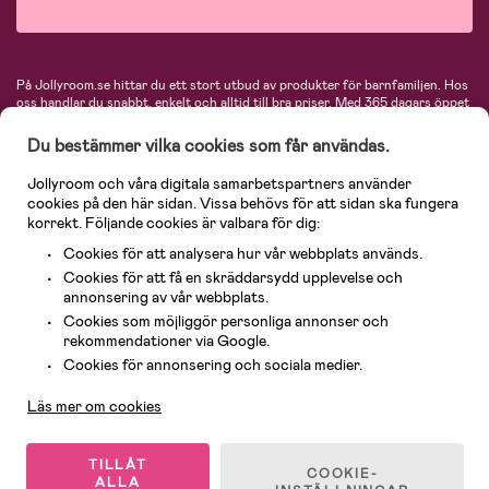
På Jollyroom.se hittar du ett stort utbud av produkter för barnfamiljen.
Hos
oss handlar du snabbt, enkelt och alltid till bra priser.
Med 365 dagars öppet
köp och en mycket kompetent kundtjänst kan du känna dig trygg att handla
hos oss. I vårt sortiment hittar du barnvagnar, bilstolar, kläder för barn och
Du bestämmer vilka cookies som får användas.
baby, produkter för mamman, massor av inspirerande inredning, leksaker,
babyprodukter och mycket mer. Vi erbjuder produkter från välkända
Jollyroom och våra digitala samarbetspartners använder
varumärken så som Britax, Maxi-Cosi, Baby Jogger, BabyBjörn, Didriksons,
cookies på den här sidan. Vissa behövs för att sidan ska fungera
KidKraft, Ergobaby, Philips Avent, Neonate, Cybex, LEGO och många fler.
korrekt. Följande cookies är valbara för dig:
Välkommen in och kika runt i Nordens största barn- och babybutik på nätet!
Cookies för att analysera hur vår webbplats används.
Cookies för att få en skräddarsydd upplevelse och
annonsering av vår webbplats.
Cookies som möjliggör personliga annonser och
rekommendationer via Google.
Kundservice
Cookies för annonsering och sociala medier.
Läs mer om cookies
© 2026 Jollyroom AB. Alla rättigheter reserverade.
TILLÅT
COOKIE-
ALLA