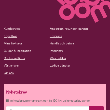
Kundservice
Ångerrätt, retur och garanti
Köpvillkor
Leverans
Mina fakturor
Handla och betala
Guider & Inspiration
Integritet
Cookie settings
Våra butiker
Vårt ansvar
Lediga tjänster
Om oss
Nyhetsbrev
Bli nyhetsbrevprenumerant och få 150 kr i välkomsterbjudande!