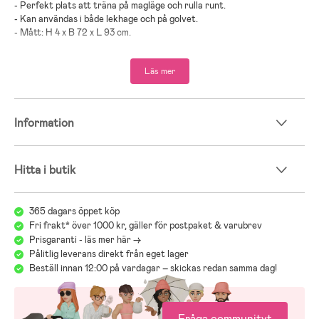
- Perfekt plats att träna på magläge och rulla runt.
- Kan användas i både lekhage och på golvet.
- Mått: H 4 x B 72 x L 93 cm.
Läs mer
- Rekommenderad ålder: Från nyfödd.
Information
- Ftalater fri PVC.
Hitta i butik
365 dagars öppet köp
Fri frakt* över 1000 kr, gäller för postpaket & varubrev
Prisgaranti - läs mer här ->
Pålitlig leverans direkt från eget lager
Beställ innan 12:00 på vardagar – skickas redan samma dag!
Fråga communityt