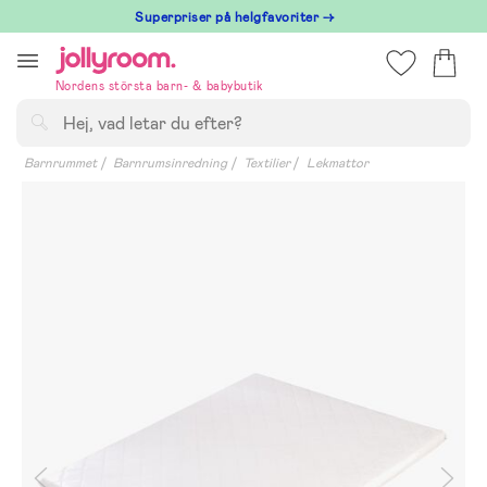
Hoppa
Superpriser på helgfavoriter →
till
innehållet
Nordens största barn- & babybutik
Sök
Barnrummet
Barnrumsinredning
Textilier
Lekmattor