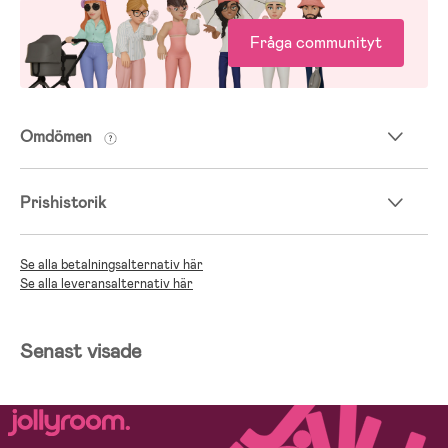
för småbarnsfamiljer som vill ha säkra, bekväma och hållbara
produkter som är snälla mot barnets hud.
Fråga communityt
Omdömen
Prishistorik
Se alla betalningsalternativ här
Se alla leveransalternativ här
Senast visade