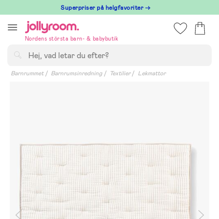
Hoppa
Superpriser på helgfavoriter →
till
innehållet
Nordens största barn- & babybutik
Sök
Barnrummet
Barnrumsinredning
Textilier
Lekmattor