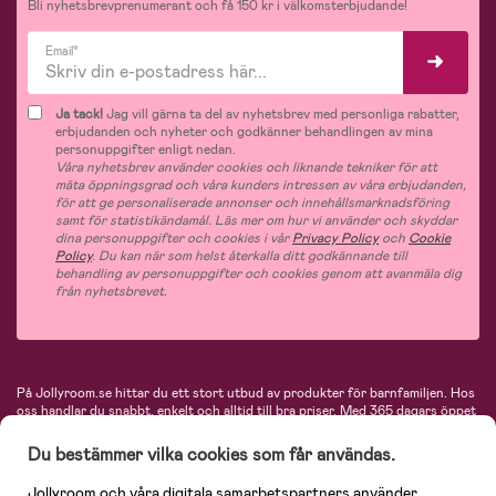
Bli nyhetsbrevprenumerant och få 150 kr i välkomsterbjudande!
Email*
Ja tack!
Jag vill gärna ta del av nyhetsbrev med personliga rabatter,
erbjudanden och nyheter och godkänner behandlingen av mina
personuppgifter enligt nedan.
Våra nyhetsbrev använder cookies och liknande tekniker för att
mäta öppningsgrad och våra kunders intressen av våra erbjudanden,
för att ge personaliserade annonser och innehållsmarknadsföring
samt för statistikändamål. Läs mer om hur vi använder och skyddar
dina personuppgifter och cookies i vår
Privacy Policy
och
Cookie
Policy
. Du kan när som helst återkalla ditt godkännande till
behandling av personuppgifter och cookies genom att avanmäla dig
från nyhetsbrevet.
På Jollyroom.se hittar du ett stort utbud av produkter för barnfamiljen.
Hos
oss handlar du snabbt, enkelt och alltid till bra priser.
Med 365 dagars öppet
köp och en mycket kompetent kundtjänst kan du känna dig trygg att handla
hos oss. I vårt sortiment hittar du barnvagnar, bilstolar, kläder för barn och
Du bestämmer vilka cookies som får användas.
baby, produkter för mamman, massor av inspirerande inredning, leksaker,
babyprodukter och mycket mer. Vi erbjuder produkter från välkända
Jollyroom och våra digitala samarbetspartners använder