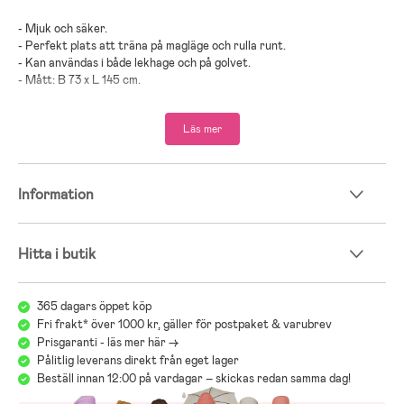
- Mjuk och säker.
- Perfekt plats att träna på magläge och rulla runt.
- Kan användas i både lekhage och på golvet.
- Mått: B 73 x L 145 cm.
- Maskintvätt 30°C.
Läs mer
- Rekommenderad ålder: Från nyfödd.
Information
- Bomull.
Hitta i butik
365 dagars öppet köp
OEKO-TEX – fri från skadliga ämnen
Fri frakt* över 1000 kr, gäller för postpaket & varubrev
Prisgaranti - läs mer här ->
OEKO-TEX-certifiering säkerställer att produkten är fri från
Pålitlig leverans direkt från eget lager
skadliga kemikalier och allergiframkallande ämnen. Alla delar av
Beställ innan 12:00 på vardagar – skickas redan samma dag!
produkten är noggrannt testade för både hälsa och säkerhet. Perfekt