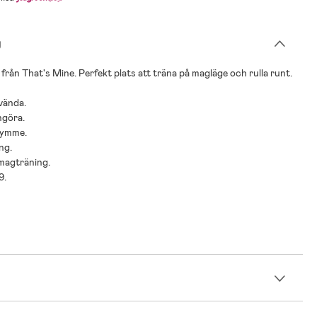
g
 från That's Mine. Perfekt plats att träna på magläge och rulla runt.
nvända.
ngöra.
rymme.
ng.
 magträning.
9.
n