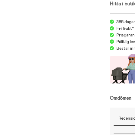
Hitta i buti
365 dagar
Fri frakt*
Prisgarant
Pålitlig l
Beställ i
Omdömen
Recensio