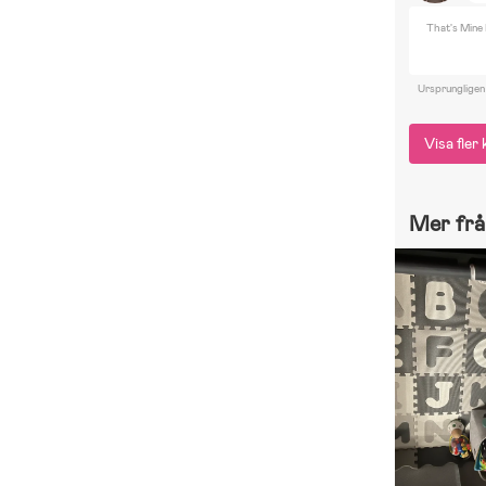
That's Mine
Ursprungligen
Visa fle
Mer frå