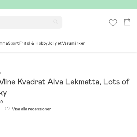
mma
Sport
Fritid & Hobby
Jollylet
Varumärken
e
 Mine Kvadrat Alva Lekmatta, Lots of
ky
99
(7)
Visa alla recensioner