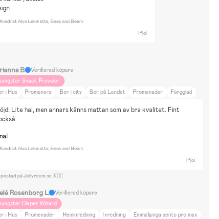
sign
 Kvadrat Alva Lekmatta, Bees and Bears
i fjol
rianna B
Verifierad köpare
oungster Snack Provider
r i Hus
Promenera
Bor i city
Bor på Landet
Promenader
Färgglad
Y Projekt
Djur & Natur
Heminredning
Film & Litteratur
Bamse
jd. Lite hal, men annars känns mattan som av bra kvalitet. Fint 
umin
Disney Classics
Disney Princess
Dockor & Mjukisdjur
också.
yggsatser & Lego
Pussel
Vattenlek
Utklädnad
Rollspel
nal
mmaljunga nxt90 og Uppababy Minu
 Kvadrat Alva Lekmatta, Bees and Bears
i fjol
 postad på Jollyroom.no 🇳🇴
elé Rosenborg L
Verifierad köpare
oungster Diaper Wizard
r i Hus
Promenader
Heminredning
Inredning
Emmaljunga sento pro max