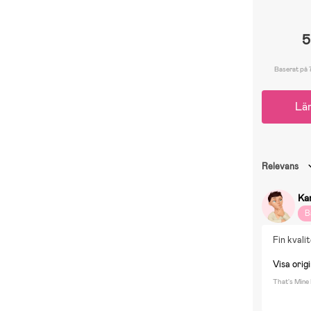
5
Baserat på 
Lä
Relevans
Ka
B
Fin kvali
Visa origi
That's Mine