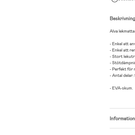
Beskrivnin
Alva lekmatta
- Enkel att a
- Enkel att re
- Stort lekut
- Stötdämpni
- Perfekt för
- Antal delar: 
- EVA-skum.
Informatio