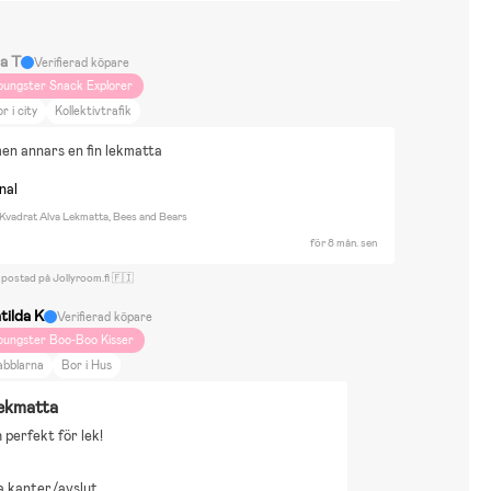
la T
Verifierad köpare
oungster Snack Explorer
r i city
Kollektivtrafik
men annars en fin lekmatta
nal
 Kvadrat Alva Lekmatta, Bees and Bears
för 8 mån. sen
 postad på Jollyroom.fi 🇫🇮
tilda K
Verifierad köpare
oungster Boo-Boo Kisser
abblarna
Bor i Hus
lekmatta
h perfekt för lek!
a kanter/avslut