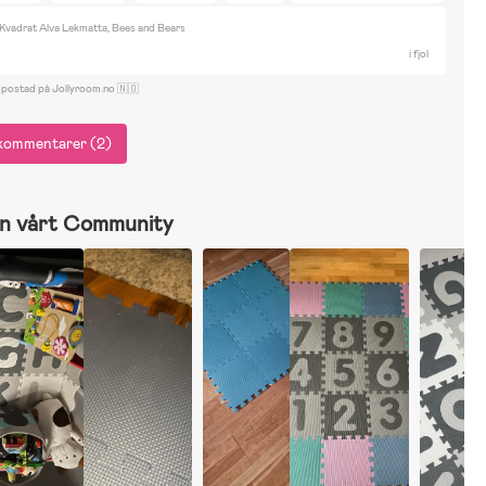
 Kvadrat Alva Lekmatta, Bees and Bears
i fjol
 postad på Jollyroom.no 🇳🇴
r kommentarer (2)
n vårt Community