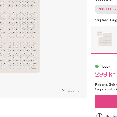
100x100 cm
Välj färg:
Bei
I lager
299 kr
Rek pris: 349 
Se prishistor
Zooma
Delbetala