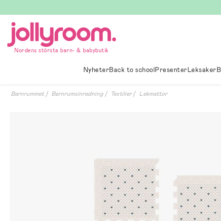
Hoppa
till
innehållet
Nordens största barn- & babybutik
Nyheter
Back to school
Presenter
Leksaker
B
Barnrummet
Barnrumsinredning
Textilier
Lekmattor