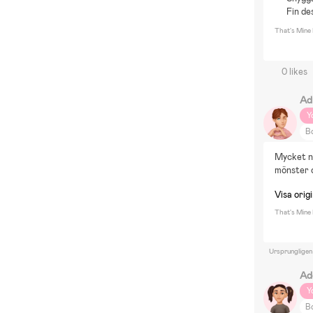
Fin de
That's Mine
0 likes
Ad
Y
Bo
DI
Mycket nö
M
mönster 
B
Visa origi
E
That's Mine
Ursprungligen
Ad
Y
Bo