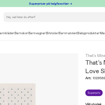
Superpriser på helgfavoriter →
Sök
arnkläder
Barnskor
Barnvagnar
Bilstolar
Barnrummet
Babyprodukter
Ma
That's Min
That's
Love S
Art:
102658
Superpris
Välj storlek