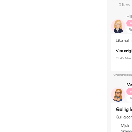
0 likes
Hil
Y
Bo
Lite hal 
Visa origi
That's Mine
Ursprungligen
Ma
Y
B
Gullig 
Gullig oc
Mjuk
Snygg