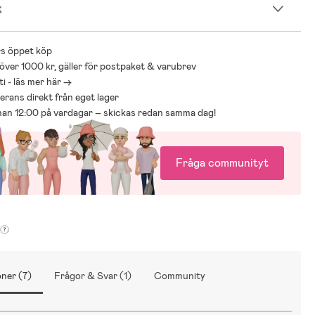
k
s öppet köp
 över 1000 kr, gäller för postpaket & varubrev
i - läs mer här ->
everans direkt från eget lager
nnan 12:00 på vardagar – skickas redan samma dag!
Fråga communityt
ner (7)
Frågor & Svar (1)
Community