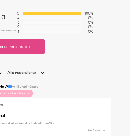
5
100%
.0
4
0%
3
0%
2
0%
7 recensioner
1
0%
mna recension
Alla recensioner
rin A
Verifierad köpare
aby Cookie Creator
tet
nal
 Kvadrat Alva Lekmatta, Lots of Love Sky
för 7 mån. sen