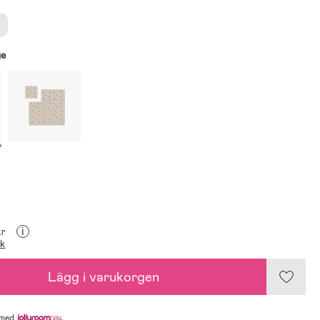
ge
i
kr
ik
Lägg i varukorgen
med