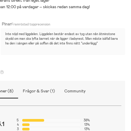
everans direkt från eget lager
nnan 12:00 på vardagar – skickas redan samma dag!
Pinar
Framröstad topprecension
Inte nöjd med liggdelen. Liggdelen består endast av tyg utan nån åtminstone 
skydd om man ska lyfta barnet när de ligger i babynest. Man måste isåfall bara 
ha den i sängen eller på soffan då det inte finns nått ”underlägg”
ner (8)
Frågor & Svar (1)
Community
5
38%
.1
4
13%
3
13%