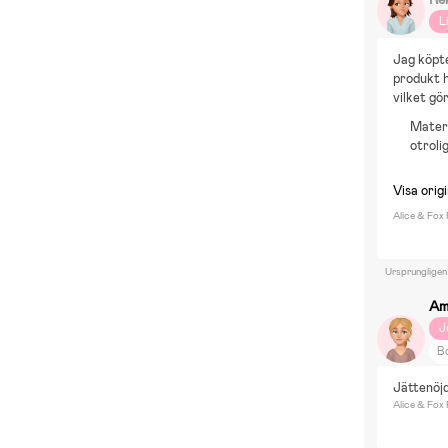
L
Jag köpte
produkt h
vilket gör
Materi
otroli
Visa origi
Alice & Fox
Ursprungligen
Am
J
Bo
Br
Jättenöjd
Alice & Fox