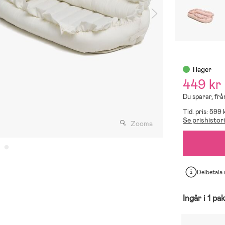
I lager
449 kr
Du sparar, frå
Tid. pris: 599 
Se prishistor
Zooma
Delbetala
Ingår i 1 pa