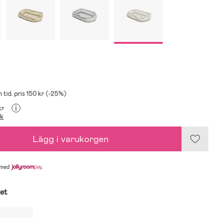
n tid. pris 150 kr (-25%)
i
kr
ik
Lägg i varukorgen
med
ket