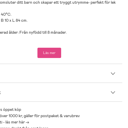
omsluter ditt barn och skapar ett tryggt utrymme- perfekt för lek
t 40°C.
x B 10 x L 84 cm.
ad ålder: Från nyfödd till 8 månader.
fiber.
Läs mer
n
k
s öppet köp
 över 1000 kr, gäller för postpaket & varubrev
i - läs mer här ->