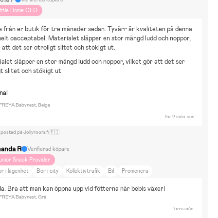
ittle Home CEO
 från er butik för tre månader sedan. Tyvärr är kvaliteten på denna 
elt oacceptabel. Materialet släpper en stor mängd ludd och noppor, 
 att det ser otroligt slitet och stökigt ut.
alet släpper en stor mängd ludd och noppor, vilket gör att det ser
gt slitet och stökigt ut
nal
 FREYA Babynest, Beige
för 2 mån. sen
 postad på Jollyroom.fi 🇫🇮
anda R
Verifierad köpare
unior Snack Provider
r i lägenhet
Bor i city
Kollektivtrafik
Bil
Promenera
itax Römer Smile 5z
a. Bra att man kan öppna upp vid fötterna när bebis växer!
 FREYA Babynest, Grå
förra mån.