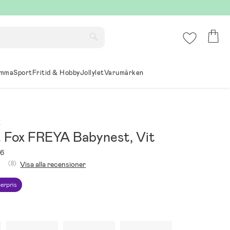
mma
Sport
Fritid & Hobby
Jollylet
Varumärken
x
& Fox FREYA Babynest, Vit
26
(8)
Visa alla recensioner
erpris