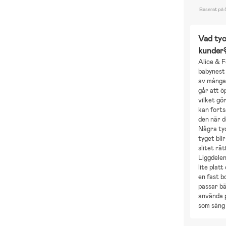
Baserat på 
Vad tyc
kunder
Alice & 
babynest
av många 
går att öp
vilket gö
kan fort
den när d
Några ty
tyget bli
slitet rä
Liggdele
lite plat
en fast b
passar bä
använda 
som säng 