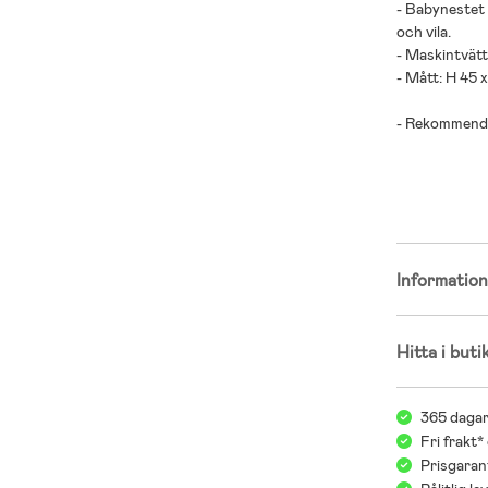
- Babynestet 
och vila.
- Maskintvät
- Mått: H 45 
- Rekommender
- 100 % micro
Informatio
Hitta i buti
365 dagar
Fri frakt*
Prisgarant