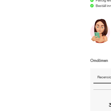
Pålitlig l
Beställ i
Omdömen
Recensio
3