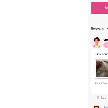
Lä
Relevans
en
T
Gick sönd
Alice & Fox
0 likes
Re