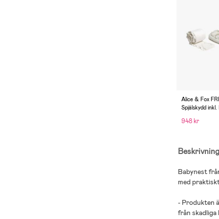
Alice & Fox F
Spjälskydd inkl
Vit
948 kr
Beskrivnin
Babynest från
med praktiskt
- Produkten ä
från skadliga 