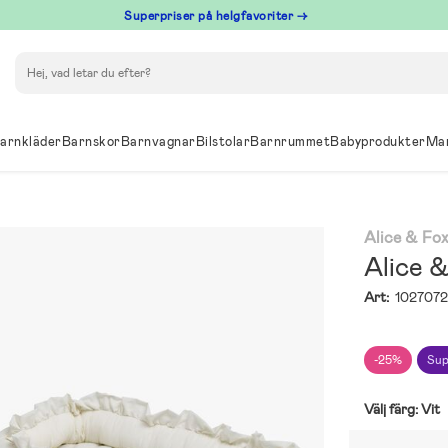
Superpriser på helgfavoriter →
Sök
arnkläder
Barnskor
Barnvagnar
Bilstolar
Barnrummet
Babyprodukter
Ma
Alice & Fo
Alice 
Art:
102707
-25%
Sup
Välj färg:
Vit