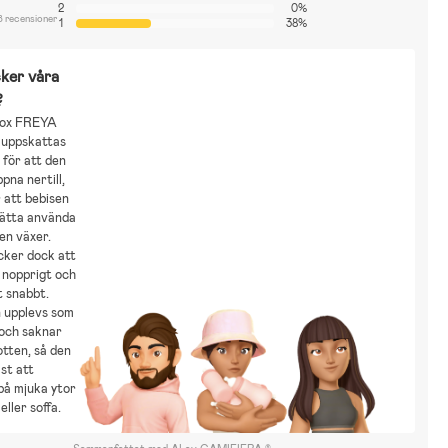
2
0%
8 recensioner
1
38%
ker våra
?
Fox FREYA
 uppskattas
för att den
pna nertill,
r att bebisen
sätta använda
en växer.
cker dock att
r nopprigt och
tt snabbt.
n upplevs som
t och saknar
otten, så den
st att
på mjuka ytor
eller soffa.