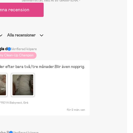
Sammanfattat med AI av GAMIFIERA.®
mna recension
Alla recensioner
gla d
Verifierad köpare
iny Clean-Up Champion
er efter bara två/tre månader.Blir även nopprig.
 FREYA Babynest, Grå
för 2 mån. sen
kha P
Verifierad köpare