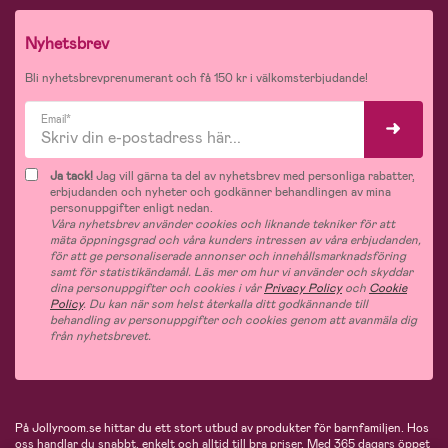
Nyhetsbrev
Bli nyhetsbrevprenumerant och få 150 kr i välkomsterbjudande!
Email*
Ja tack!
Jag vill gärna ta del av nyhetsbrev med personliga rabatter,
erbjudanden och nyheter och godkänner behandlingen av mina
personuppgifter enligt nedan.
Våra nyhetsbrev använder cookies och liknande tekniker för att
mäta öppningsgrad och våra kunders intressen av våra erbjudanden,
för att ge personaliserade annonser och innehållsmarknadsföring
samt för statistikändamål. Läs mer om hur vi använder och skyddar
dina personuppgifter och cookies i vår
Privacy Policy
och
Cookie
Policy
. Du kan när som helst återkalla ditt godkännande till
behandling av personuppgifter och cookies genom att avanmäla dig
från nyhetsbrevet.
På Jollyroom.se hittar du ett stort utbud av produkter för barnfamiljen.
Hos
oss handlar du snabbt, enkelt och alltid till bra priser.
Med 365 dagars öppet