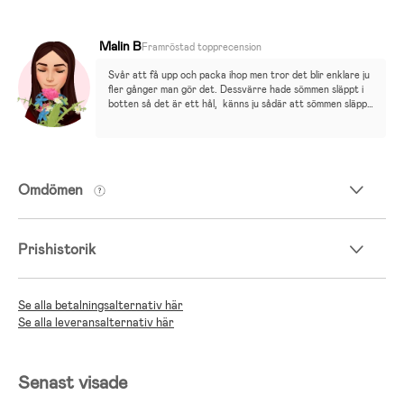
Malin B
Framröstad topprecension
Svår att få upp och packa ihop men tror det blir enklare ju 
fler gånger man gör det. Dessvärre hade sömmen släppt i 
botten så det är ett hål,  känns ju sådär att sömmen släppt 
när den inte ens är använd. Det är alltså inte ett av dem 
hålen som ska va i botten det syns tydligt att sömmen 
släppt.
Omdömen
Prishistorik
Se alla betalningsalternativ här
Se alla leveransalternativ här
Senast visade