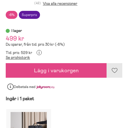
(49)
Visa alla recensioner
-6%
Superpris
I lager
499 kr
Du sparar, från tid. pris 30 kr (-6%)
i
Tid. pris: 529 kr
Se prishistorik
Lägg i varukorgen
Delbetala
med
Ingår i 1 paket