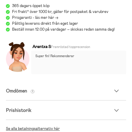
365 dagars öppet köp
Fri frakt* över 1000 kr, gäller för postpaket & varubrev
Prisgaranti - läs mer här ->
Pålitlig leverans direkt från eget lager
Beställ innan 12:00 på vardagar – skickas redan samma dag!
Arantxa S
Framröstad topprecension
Super fin! Rekommenderar
Omdömen
Prishistorik
Se alla betalningsalternativ här