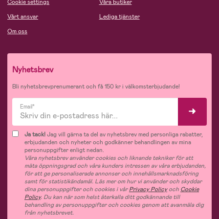
Cookie settings
Våra butiker
Vårt ansvar
Lediga tjänster
Om oss
Nyhetsbrev
Bli nyhetsbrevprenumerant och få 150 kr i välkomsterbjudande!
Email*
Ja tack!
Jag vill gärna ta del av nyhetsbrev med personliga rabatter,
erbjudanden och nyheter och godkänner behandlingen av mina
personuppgifter enligt nedan.
Våra nyhetsbrev använder cookies och liknande tekniker för att
mäta öppningsgrad och våra kunders intressen av våra erbjudanden,
för att ge personaliserade annonser och innehållsmarknadsföring
samt för statistikändamål. Läs mer om hur vi använder och skyddar
dina personuppgifter och cookies i vår
Privacy Policy
och
Cookie
Policy
. Du kan när som helst återkalla ditt godkännande till
behandling av personuppgifter och cookies genom att avanmäla dig
från nyhetsbrevet.