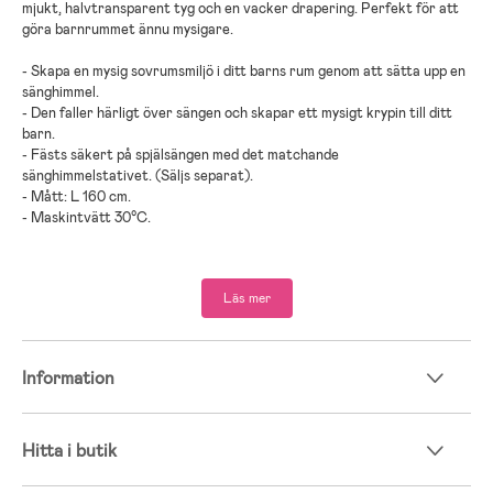
mjukt, halvtransparent tyg och en vacker drapering. Perfekt för att
göra barnrummet ännu mysigare.
- Skapa en mysig sovrumsmiljö i ditt barns rum genom att sätta upp en
sänghimmel.
- Den faller härligt över sängen och skapar ett mysigt krypin till ditt
barn.
- Fästs säkert på spjälsängen med det matchande
sänghimmelstativet. (Säljs separat).
- Mått: L 160 cm.
- Maskintvätt 30°C.
- Rekommenderad ålder: Från 1 månad.
Läs mer
- Polyester, bomull.
Information
Hitta i butik