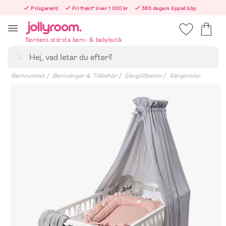
Hoppa
Prisgaranti
Fri frakt* över 1 000 kr
365 dagars öppet köp
till
Beställningar efter 12:00 skickas nästkommande vardag!
innehållet
Nordens största barn- & babybutik
Sök
Barnrummet
Barnsängar & Tillbehör
Sängtillbehör
Sänghimlar