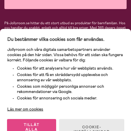
På Jollyroom.se hittar du ett stort utbud av produkter för barnfamiljen.
Hos
oss handlar du snabbt, enkelt och alltid till bra priser.
Med 365 dagars öppet
köp och en mycket kompetent kundtjänst kan du känna dig trygg att handla
hos oss. I vårt sortiment hittar du barnvagnar, bilstolar, kläder för barn och
Du bestämmer vilka cookies som får användas.
baby, produkter för mamman, massor av inspirerande inredning, leksaker,
babyprodukter och mycket mer. Vi erbjuder produkter från välkända
Jollyroom och våra digitala samarbetspartners använder
varumärken så som Britax, Maxi-Cosi, Baby Jogger, BabyBjörn, Didriksons,
cookies på den här sidan. Vissa behövs för att sidan ska fungera
KidKraft, Ergobaby, Philips Avent, Neonate, Cybex, LEGO och många fler.
korrekt. Följande cookies är valbara för dig:
Välkommen in och kika runt i Nordens största barn- och babybutik på nätet!
Cookies för att analysera hur vår webbplats används.
Cookies för att få en skräddarsydd upplevelse och
annonsering av vår webbplats.
Cookies som möjliggör personliga annonser och
rekommendationer via Google.
Kundservice
Cookies för annonsering och sociala medier.
Läs mer om cookies
© 2026 Jollyroom AB. Alla rättigheter reserverade.
TILLÅT
COOKIE-
ALLA