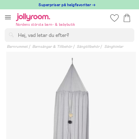
Hoppa
Superpriser på helgfavoriter →
till
innehållet
Nordens största barn- & babybutik
Sök
Barnrummet
Barnsängar & Tillbehör
Sängtillbehör
Sänghimlar