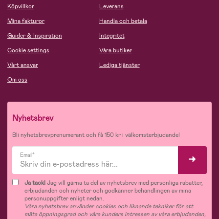
Köpvillkor
Leverans
Mina fakturor
Handla och betala
Guider & Inspiration
Integritet
Cookie settings
Våra butiker
Vårt ansvar
Lediga tjänster
Om oss
Nyhetsbrev
Bli nyhetsbrevprenumerant och få 150 kr i välkomsterbjudande!
Email*
Ja tack!
Jag vill gärna ta del av nyhetsbrev med personliga rabatter,
erbjudanden och nyheter och godkänner behandlingen av mina
personuppgifter enligt nedan.
Våra nyhetsbrev använder cookies och liknande tekniker för att
mäta öppningsgrad och våra kunders intressen av våra erbjudanden,