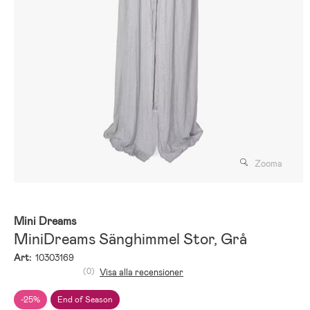
Zooma
Mini Dreams
MiniDreams Sänghimmel Stor, Grå
Art:
10303169
(0)
Visa alla recensioner
-25%
End of Season