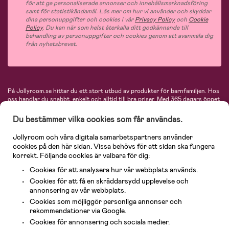
för att ge personaliserade annonser och innehållsmarknadsföring
samt för statistikändamål. Läs mer om hur vi använder och skyddar
dina personuppgifter och cookies i vår
Privacy Policy
och
Cookie
Policy
. Du kan när som helst återkalla ditt godkännande till
behandling av personuppgifter och cookies genom att avanmäla dig
från nyhetsbrevet.
På Jollyroom.se hittar du ett stort utbud av produkter för barnfamiljen.
Hos
oss handlar du snabbt, enkelt och alltid till bra priser.
Med 365 dagars öppet
köp och en mycket kompetent kundtjänst kan du känna dig trygg att handla
hos oss. I vårt sortiment hittar du barnvagnar, bilstolar, kläder för barn och
Du bestämmer vilka cookies som får användas.
baby, produkter för mamman, massor av inspirerande inredning, leksaker,
babyprodukter och mycket mer. Vi erbjuder produkter från välkända
Jollyroom och våra digitala samarbetspartners använder
varumärken så som Britax, Maxi-Cosi, Baby Jogger, BabyBjörn, Didriksons,
cookies på den här sidan. Vissa behövs för att sidan ska fungera
KidKraft, Ergobaby, Philips Avent, Neonate, Cybex, LEGO och många fler.
korrekt. Följande cookies är valbara för dig:
Välkommen in och kika runt i Nordens största barn- och babybutik på nätet!
Cookies för att analysera hur vår webbplats används.
Cookies för att få en skräddarsydd upplevelse och
annonsering av vår webbplats.
Cookies som möjliggör personliga annonser och
rekommendationer via Google.
Cookies för annonsering och sociala medier.