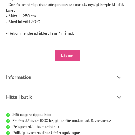
- Den faller härligt över sängen och skapar ett mysigt krypin till ditt
barn.
- Mått: L 250 cm.
- Maskintvätt 30°C.
- Rekommenderad ålder: Från 1 månad.
- Polyester, bomull.
Läs mer
Information
Hitta i butik
365 dagars öppet köp
Fri frakt* över 1000 kr, gäller för postpaket & varubrev
Prisgaranti - läs mer här ->
Pålitlig leverans direkt från eget lager