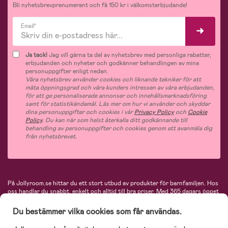
Bli nyhetsbrevprenumerant och få 150 kr i välkomsterbjudande!
Email*
Ja tack!
Jag vill gärna ta del av nyhetsbrev med personliga rabatter,
erbjudanden och nyheter och godkänner behandlingen av mina
personuppgifter enligt nedan.
Våra nyhetsbrev använder cookies och liknande tekniker för att
mäta öppningsgrad och våra kunders intressen av våra erbjudanden,
för att ge personaliserade annonser och innehållsmarknadsföring
samt för statistikändamål. Läs mer om hur vi använder och skyddar
dina personuppgifter och cookies i vår
Privacy Policy
och
Cookie
Policy
. Du kan när som helst återkalla ditt godkännande till
behandling av personuppgifter och cookies genom att avanmäla dig
från nyhetsbrevet.
På Jollyroom.se hittar du ett stort utbud av produkter för barnfamiljen.
Hos
oss handlar du snabbt, enkelt och alltid till bra priser.
Med 365 dagars öppet
köp och en mycket kompetent kundtjänst kan du känna dig trygg att handla
hos oss. I vårt sortiment hittar du barnvagnar, bilstolar, kläder för barn och
Du bestämmer vilka cookies som får användas.
baby, produkter för mamman, massor av inspirerande inredning, leksaker,
babyprodukter och mycket mer. Vi erbjuder produkter från välkända