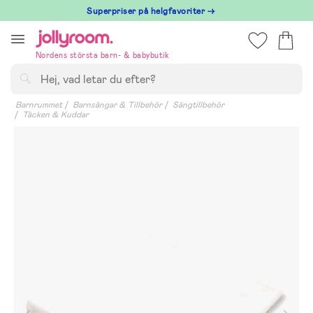
Hoppa
Superpriser på helgfavoriter →
till
innehållet
Nordens största barn- & babybutik
Sök
Barnrummet
Barnsängar & Tillbehör
Sängtillbehör
Täcken & Kuddar