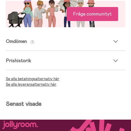
kemtvättas. Torkas stående.
Fråga communityt
Oeko-Tex-certifierad och klassad som medicinteknisk produkt
Omdömen
Prishistorik
Se alla betalningsalternativ här
Se alla leveransalternativ här
Senast visade