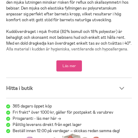
den mjuka lutningen minskar risken för reflux och skallasymmetri hos
bebisar. Den mjuka och elastiska fyllningen av polyuretanskum
anpassar sig perfekt efter barnets kropp, vilket resulterar i hög
komfort och ett gott stöd för barnets naturliga utveckling.
Kuddöverdraget i mjuk frotté (82% bomull och 18% polyester) är
behagligt och skonsamt mot bebisens hud och enkelt att hålla rent.
Med en dold dragkedja kan överdraget enkelt tas av och tvättas i 40°.
Alla material i kudden är hygieniska, ventilerande och hypoallergena.
Oeko-Tex Standard 100-certifieringen bekräftar att materialen
dessutom är säkra och fria från skadliga ämnen.
Läs mer
Mer om BabyMatex Original Klin Babykudde:
Kilformad babykudde som förebygger reflux och skallasymmetri
Hitta i butik
Mått:
36 x 40 cm
365 dagars öppet köp
Överdrag:
82% bomull och 18% polyester
Fri frakt* över 1000 kr, gäller för postpaket & varubrev
Prisgaranti - läs mer här ->
Fyllning:
Polyuretanskum
Pålitlig leverans direkt från eget lager
Beställ innan 12:00 på vardagar – skickas redan samma dag!
Tvättråd:
Tvättas i 40°. Får ej blekas, kloreras, strykas eller