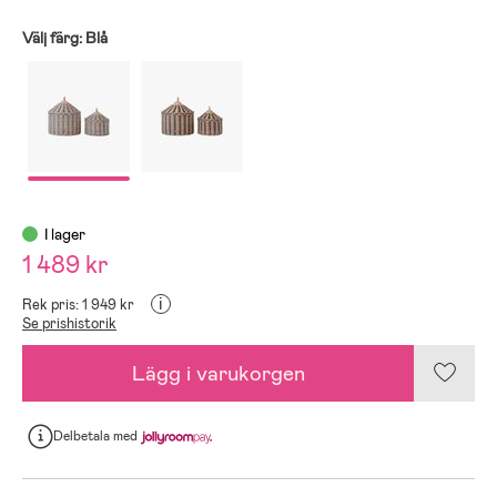
Välj färg:
Blå
I lager
1 489 kr
i
Rek pris: 1 949 kr
Se prishistorik
Lägg i varukorgen
Delbetala
med