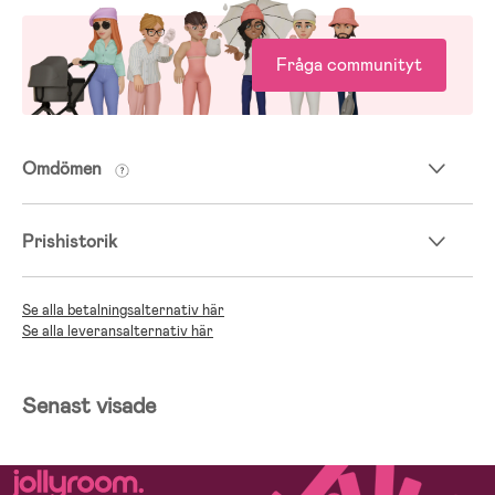
Fråga communityt
Omdömen
Prishistorik
Se alla betalningsalternativ här
Se alla leveransalternativ här
Senast visade