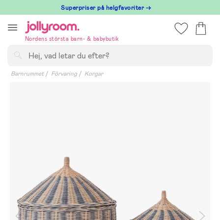
Hoppa
Superpriser på helgfavoriter →
till
innehållet
Nordens största barn- & babybutik
Sök
Barnrummet
Förvaring
Korgar