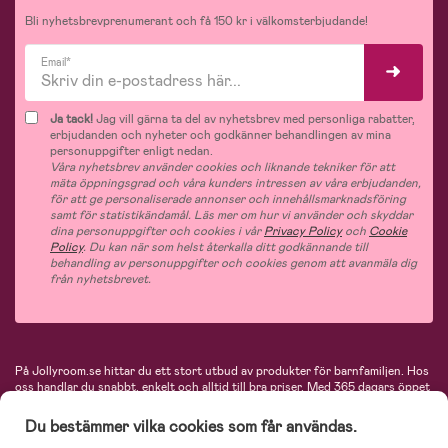
Bli nyhetsbrevprenumerant och få 150 kr i välkomsterbjudande!
Email*
Ja tack!
Jag vill gärna ta del av nyhetsbrev med personliga rabatter,
erbjudanden och nyheter och godkänner behandlingen av mina
personuppgifter enligt nedan.
Våra nyhetsbrev använder cookies och liknande tekniker för att
mäta öppningsgrad och våra kunders intressen av våra erbjudanden,
för att ge personaliserade annonser och innehållsmarknadsföring
samt för statistikändamål. Läs mer om hur vi använder och skyddar
dina personuppgifter och cookies i vår
Privacy Policy
och
Cookie
Policy
. Du kan när som helst återkalla ditt godkännande till
behandling av personuppgifter och cookies genom att avanmäla dig
från nyhetsbrevet.
På Jollyroom.se hittar du ett stort utbud av produkter för barnfamiljen.
Hos
oss handlar du snabbt, enkelt och alltid till bra priser.
Med 365 dagars öppet
köp och en mycket kompetent kundtjänst kan du känna dig trygg att handla
hos oss. I vårt sortiment hittar du barnvagnar, bilstolar, kläder för barn och
Du bestämmer vilka cookies som får användas.
baby, produkter för mamman, massor av inspirerande inredning, leksaker,