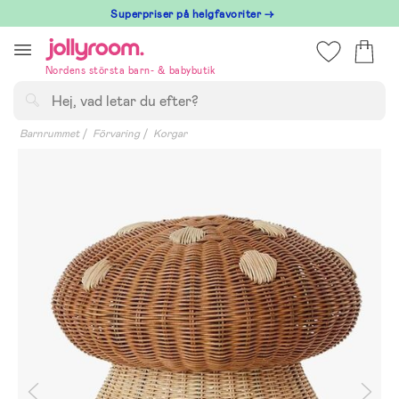
Hoppa
Superpriser på helgfavoriter →
till
innehållet
Nordens största barn- & babybutik
Sök
Barnrummet
Förvaring
Korgar