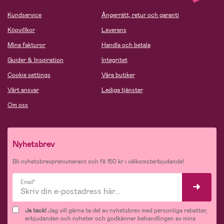
Kundservice
Ångerrätt, retur och garanti
Köpvillkor
Leverans
Mina fakturor
Handla och betala
Guider & Inspiration
Integritet
Cookie settings
Våra butiker
Vårt ansvar
Lediga tjänster
Om oss
Nyhetsbrev
Bli nyhetsbrevprenumerant och få 150 kr i välkomsterbjudande!
Email*
Ja tack!
Jag vill gärna ta del av nyhetsbrev med personliga rabatter,
erbjudanden och nyheter och godkänner behandlingen av mina