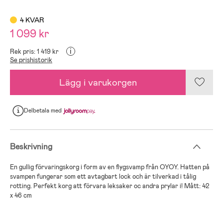
4 KVAR
1 099 kr
i
Rek pris: 1 419 kr
Se prishistorik
Lägg i varukorgen
Delbetala
med
Beskrivning
En gullig förvaringskorg i form av en flygsvamp från OYOY. Hatten på
svampen fungerar som ett avtagbart lock och är tilverkad i tålig
rotting. Perfekt korg att förvara leksaker oc andra prylar i! Mått: 42
x 46 cm