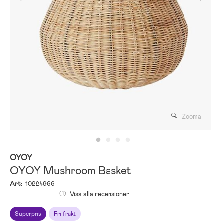
Zooma
OYOY
OYOY Mushroom Basket
Art:
10224966
(1)
Visa alla recensioner
Superpris
Fri frakt