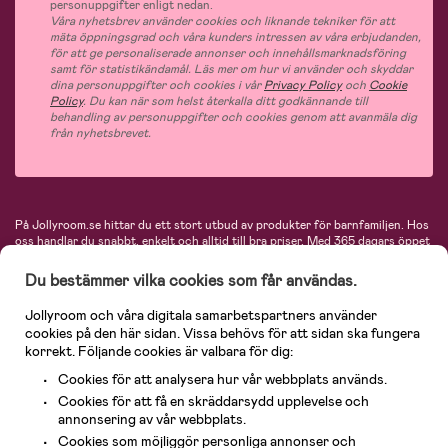
personuppgifter enligt nedan.
Våra nyhetsbrev använder cookies och liknande tekniker för att
mäta öppningsgrad och våra kunders intressen av våra erbjudanden,
för att ge personaliserade annonser och innehållsmarknadsföring
samt för statistikändamål. Läs mer om hur vi använder och skyddar
dina personuppgifter och cookies i vår
Privacy Policy
och
Cookie
Policy
. Du kan när som helst återkalla ditt godkännande till
behandling av personuppgifter och cookies genom att avanmäla dig
från nyhetsbrevet.
På Jollyroom.se hittar du ett stort utbud av produkter för barnfamiljen.
Hos
oss handlar du snabbt, enkelt och alltid till bra priser.
Med 365 dagars öppet
köp och en mycket kompetent kundtjänst kan du känna dig trygg att handla
hos oss. I vårt sortiment hittar du barnvagnar, bilstolar, kläder för barn och
Du bestämmer vilka cookies som får användas.
baby, produkter för mamman, massor av inspirerande inredning, leksaker,
babyprodukter och mycket mer. Vi erbjuder produkter från välkända
Jollyroom och våra digitala samarbetspartners använder
varumärken så som Britax, Maxi-Cosi, Baby Jogger, BabyBjörn, Didriksons,
cookies på den här sidan. Vissa behövs för att sidan ska fungera
KidKraft, Ergobaby, Philips Avent, Neonate, Cybex, LEGO och många fler.
korrekt. Följande cookies är valbara för dig:
Välkommen in och kika runt i Nordens största barn- och babybutik på nätet!
Cookies för att analysera hur vår webbplats används.
Cookies för att få en skräddarsydd upplevelse och
annonsering av vår webbplats.
Cookies som möjliggör personliga annonser och