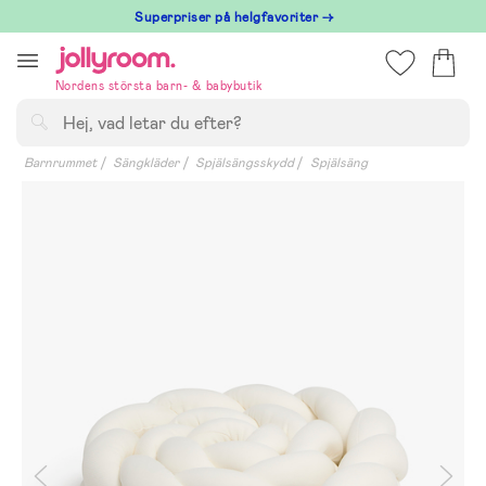
Hoppa
Superpriser på helgfavoriter →
till
innehållet
Nordens största barn- & babybutik
Sök
Barnrummet
Sängkläder
Spjälsängsskydd
Spjälsäng