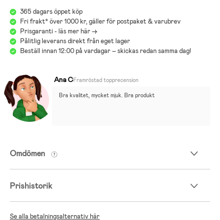
365 dagars öppet köp
Fri frakt* över 1000 kr, gäller för postpaket & varubrev
Prisgaranti - läs mer här ->
Pålitlig leverans direkt från eget lager
Beställ innan 12:00 på vardagar – skickas redan samma dag!
Ana C
Framröstad topprecension
Bra kvalitet, mycket mjuk. Bra produkt
Omdömen
Prishistorik
Se alla betalningsalternativ här