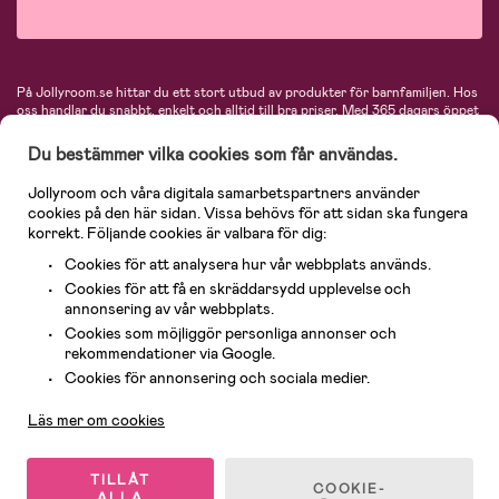
På Jollyroom.se hittar du ett stort utbud av produkter för barnfamiljen.
Hos
oss handlar du snabbt, enkelt och alltid till bra priser.
Med 365 dagars öppet
köp och en mycket kompetent kundtjänst kan du känna dig trygg att handla
hos oss. I vårt sortiment hittar du barnvagnar, bilstolar, kläder för barn och
Du bestämmer vilka cookies som får användas.
baby, produkter för mamman, massor av inspirerande inredning, leksaker,
babyprodukter och mycket mer. Vi erbjuder produkter från välkända
Jollyroom och våra digitala samarbetspartners använder
varumärken så som Britax, Maxi-Cosi, Baby Jogger, BabyBjörn, Didriksons,
cookies på den här sidan. Vissa behövs för att sidan ska fungera
KidKraft, Ergobaby, Philips Avent, Neonate, Cybex, LEGO och många fler.
korrekt. Följande cookies är valbara för dig:
Välkommen in och kika runt i Nordens största barn- och babybutik på nätet!
Cookies för att analysera hur vår webbplats används.
Cookies för att få en skräddarsydd upplevelse och
annonsering av vår webbplats.
Cookies som möjliggör personliga annonser och
rekommendationer via Google.
Kundservice
Cookies för annonsering och sociala medier.
Läs mer om cookies
© 2026 Jollyroom AB. Alla rättigheter reserverade.
TILLÅT
COOKIE-
ALLA