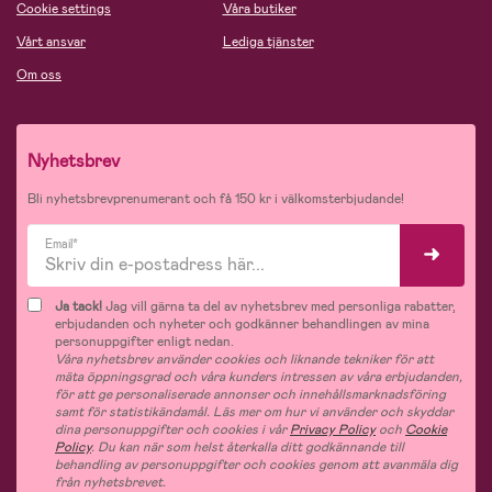
Cookie settings
Våra butiker
Vårt ansvar
Lediga tjänster
Om oss
Nyhetsbrev
Bli nyhetsbrevprenumerant och få 150 kr i välkomsterbjudande!
Email*
Ja tack!
Jag vill gärna ta del av nyhetsbrev med personliga rabatter,
erbjudanden och nyheter och godkänner behandlingen av mina
personuppgifter enligt nedan.
Våra nyhetsbrev använder cookies och liknande tekniker för att
mäta öppningsgrad och våra kunders intressen av våra erbjudanden,
för att ge personaliserade annonser och innehållsmarknadsföring
samt för statistikändamål. Läs mer om hur vi använder och skyddar
dina personuppgifter och cookies i vår
Privacy Policy
och
Cookie
Policy
. Du kan när som helst återkalla ditt godkännande till
behandling av personuppgifter och cookies genom att avanmäla dig
från nyhetsbrevet.