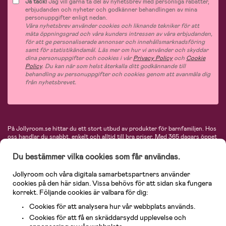
Ja tack!
Jag vill gärna ta del av nyhetsbrev med personliga rabatter,
erbjudanden och nyheter och godkänner behandlingen av mina
personuppgifter enligt nedan.
Våra nyhetsbrev använder cookies och liknande tekniker för att
mäta öppningsgrad och våra kunders intressen av våra erbjudanden,
för att ge personaliserade annonser och innehållsmarknadsföring
samt för statistikändamål. Läs mer om hur vi använder och skyddar
dina personuppgifter och cookies i vår
Privacy Policy
och
Cookie
Policy
. Du kan när som helst återkalla ditt godkännande till
behandling av personuppgifter och cookies genom att avanmäla dig
från nyhetsbrevet.
På Jollyroom.se hittar du ett stort utbud av produkter för barnfamiljen.
Hos
oss handlar du snabbt, enkelt och alltid till bra priser.
Med 365 dagars öppet
köp och en mycket kompetent kundtjänst kan du känna dig trygg att handla
hos oss. I vårt sortiment hittar du barnvagnar, bilstolar, kläder för barn och
Du bestämmer vilka cookies som får användas.
baby, produkter för mamman, massor av inspirerande inredning, leksaker,
babyprodukter och mycket mer. Vi erbjuder produkter från välkända
Jollyroom och våra digitala samarbetspartners använder
varumärken så som Britax, Maxi-Cosi, Baby Jogger, BabyBjörn, Didriksons,
cookies på den här sidan. Vissa behövs för att sidan ska fungera
KidKraft, Ergobaby, Philips Avent, Neonate, Cybex, LEGO och många fler.
korrekt. Följande cookies är valbara för dig:
Välkommen in och kika runt i Nordens största barn- och babybutik på nätet!
Cookies för att analysera hur vår webbplats används.
Cookies för att få en skräddarsydd upplevelse och