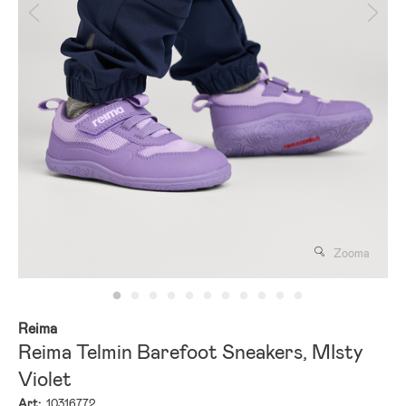
Zooma
Reima
Reima Telmin Barefoot Sneakers, MIsty
Violet
Art:
10316772