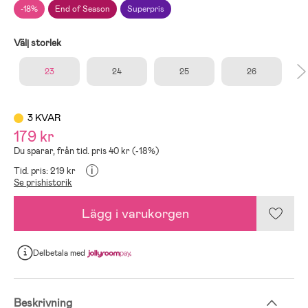
-18%
End of Season
Superpris
Välj storlek
23
24
25
26
3 KVAR
179 kr
Du sparar, från tid. pris 40 kr (-18%)
i
Tid. pris: 219 kr
Se prishistorik
Lägg i varukorgen
Delbetala
med
Beskrivning