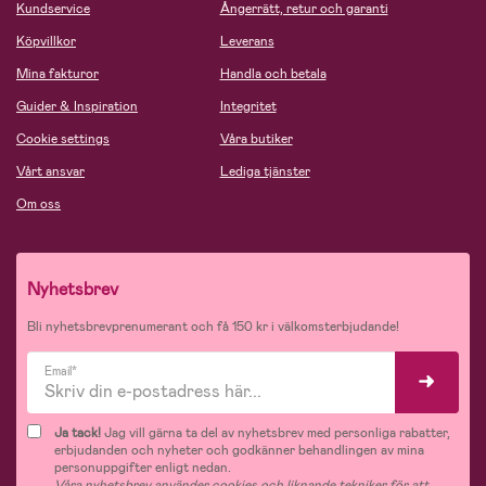
Kundservice
Ångerrätt, retur och garanti
Köpvillkor
Leverans
Mina fakturor
Handla och betala
Guider & Inspiration
Integritet
Cookie settings
Våra butiker
Vårt ansvar
Lediga tjänster
Om oss
Nyhetsbrev
Bli nyhetsbrevprenumerant och få 150 kr i välkomsterbjudande!
Email*
Ja tack!
Jag vill gärna ta del av nyhetsbrev med personliga rabatter,
erbjudanden och nyheter och godkänner behandlingen av mina
personuppgifter enligt nedan.
Våra nyhetsbrev använder cookies och liknande tekniker för att