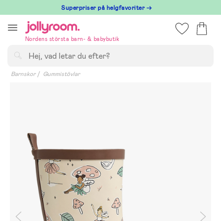
Hoppa
Superpriser på helgfavoriter →
till
innehållet
Nordens största barn- & babybutik
Sök
Barnskor
Gummistövlar