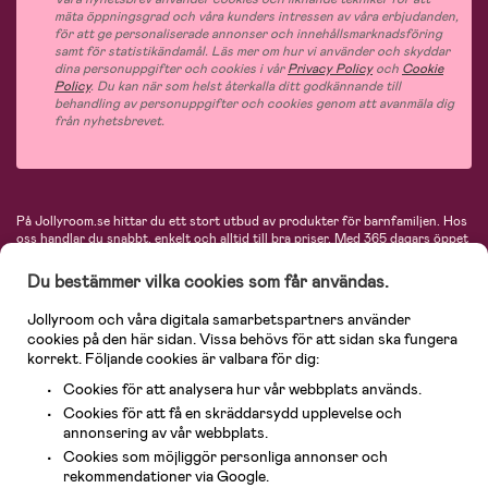
mäta öppningsgrad och våra kunders intressen av våra erbjudanden,
för att ge personaliserade annonser och innehållsmarknadsföring
samt för statistikändamål. Läs mer om hur vi använder och skyddar
dina personuppgifter och cookies i vår
Privacy Policy
och
Cookie
Policy
. Du kan när som helst återkalla ditt godkännande till
behandling av personuppgifter och cookies genom att avanmäla dig
från nyhetsbrevet.
På Jollyroom.se hittar du ett stort utbud av produkter för barnfamiljen.
Hos
oss handlar du snabbt, enkelt och alltid till bra priser.
Med 365 dagars öppet
köp och en mycket kompetent kundtjänst kan du känna dig trygg att handla
hos oss. I vårt sortiment hittar du barnvagnar, bilstolar, kläder för barn och
Du bestämmer vilka cookies som får användas.
baby, produkter för mamman, massor av inspirerande inredning, leksaker,
babyprodukter och mycket mer. Vi erbjuder produkter från välkända
Jollyroom och våra digitala samarbetspartners använder
varumärken så som Britax, Maxi-Cosi, Baby Jogger, BabyBjörn, Didriksons,
cookies på den här sidan. Vissa behövs för att sidan ska fungera
KidKraft, Ergobaby, Philips Avent, Neonate, Cybex, LEGO och många fler.
korrekt. Följande cookies är valbara för dig:
Välkommen in och kika runt i Nordens största barn- och babybutik på nätet!
Cookies för att analysera hur vår webbplats används.
Cookies för att få en skräddarsydd upplevelse och
annonsering av vår webbplats.
Cookies som möjliggör personliga annonser och
rekommendationer via Google.