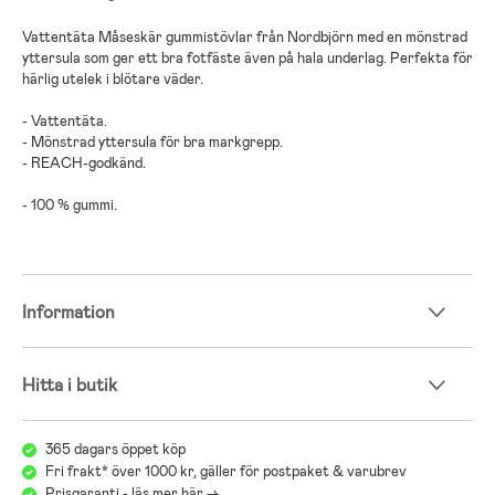
Vattentäta Måseskär gummistövlar från Nordbjörn med en mönstrad
yttersula som ger ett bra fotfäste även på hala underlag. Perfekta för
härlig utelek i blötare väder.
- Vattentäta.
- Mönstrad yttersula för bra markgrepp.
- REACH-godkänd.
- 100 % gummi.
Information
Hitta i butik
365 dagars öppet köp
Fri frakt* över 1000 kr, gäller för postpaket & varubrev
Prisgaranti - läs mer här ->