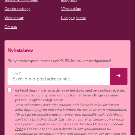
Cookie settings
Våra butiker
Vårt ansvar
Lediga tjänster
Om oss
Nyhetsbrev
Bli nyhetsbrevprenumerant och få 150 kr i välkomsterbjudande!
Email*
Ja tack!
Jag vill gärna ta del av nyhetsbrev med personliga rabatter,
erbjudanden och nyheter och godkänner behandlingen av mina
personuppgifter enligt nedan.
Våra nyhetsbrev använder cookies och liknande tekniker för att
mäta öppningsgrad och våra kunders intressen av våra erbjudanden,
för att ge personaliserade annonser och innehållsmarknadsföring
samt för statistikändamål. Läs mer om hur vi använder och skyddar
dina personuppgifter och cookies i vår
Privacy Policy
och
Cookie
Policy
. Du kan när som helst återkalla ditt godkännande till
behandling av personuppgifter och cookies genom att avanmäla dig