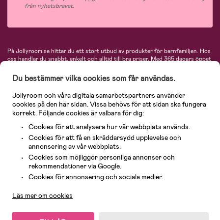
från nyhetsbrevet.
På Jollyroom.se hittar du ett stort utbud av produkter för barnfamiljen.
Hos
oss handlar du snabbt, enkelt och alltid till bra priser.
Med 365 dagars öppet
köp och en mycket kompetent kundtjänst kan du känna dig trygg att handla
hos oss. I vårt sortiment hittar du barnvagnar, bilstolar, kläder för barn och
Du bestämmer vilka cookies som får användas.
baby, produkter för mamman, massor av inspirerande inredning, leksaker,
babyprodukter och mycket mer. Vi erbjuder produkter från välkända
Jollyroom och våra digitala samarbetspartners använder
varumärken så som Britax, Maxi-Cosi, Baby Jogger, BabyBjörn, Didriksons,
cookies på den här sidan. Vissa behövs för att sidan ska fungera
KidKraft, Ergobaby, Philips Avent, Neonate, Cybex, LEGO och många fler.
korrekt. Följande cookies är valbara för dig:
Välkommen in och kika runt i Nordens största barn- och babybutik på nätet!
Cookies för att analysera hur vår webbplats används.
Cookies för att få en skräddarsydd upplevelse och
annonsering av vår webbplats.
Cookies som möjliggör personliga annonser och
rekommendationer via Google.
Kundservice
Cookies för annonsering och sociala medier.
Läs mer om cookies
© 2026 Jollyroom AB. Alla rättigheter reserverade.