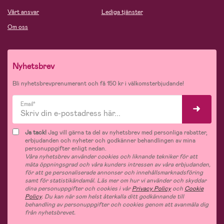
Vårt ansvar
Lediga tjänster
Om oss
Nyhetsbrev
Bli nyhetsbrevprenumerant och få 150 kr i välkomsterbjudande!
Email*
Ja tack!
Jag vill gärna ta del av nyhetsbrev med personliga rabatter,
erbjudanden och nyheter och godkänner behandlingen av mina
personuppgifter enligt nedan.
Våra nyhetsbrev använder cookies och liknande tekniker för att
mäta öppningsgrad och våra kunders intressen av våra erbjudanden,
för att ge personaliserade annonser och innehållsmarknadsföring
samt för statistikändamål. Läs mer om hur vi använder och skyddar
dina personuppgifter och cookies i vår
Privacy Policy
och
Cookie
Policy
. Du kan när som helst återkalla ditt godkännande till
behandling av personuppgifter och cookies genom att avanmäla dig
från nyhetsbrevet.