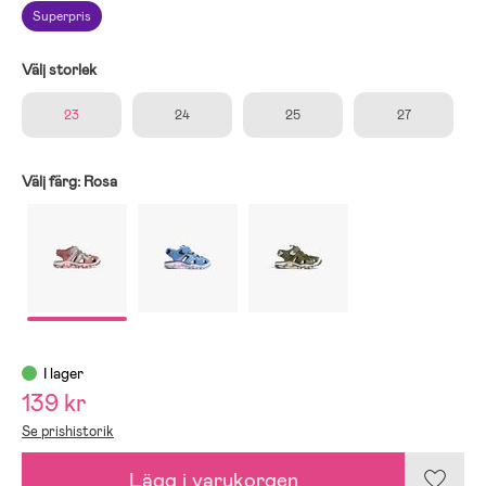
Superpris
Välj storlek
23
24
25
27
Välj färg:
Rosa
I lager
139 kr
Se prishistorik
Lägg i varukorgen