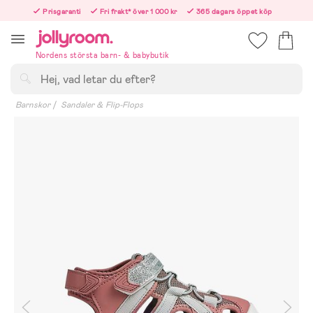
Hoppa
Prisgaranti
Fri frakt* över 1 000 kr
365 dagars öppet köp
till
Beställ nu – vi skickar samma vardag!
innehållet
Nordens största barn- & babybutik
Sök
Barnskor
Sandaler & Flip-Flops