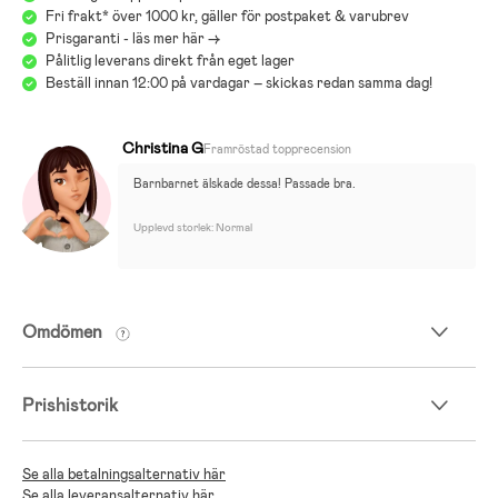
Fri frakt* över 1000 kr, gäller för postpaket & varubrev
Prisgaranti - läs mer här ->
Pålitlig leverans direkt från eget lager
Beställ innan 12:00 på vardagar – skickas redan samma dag!
Christina G
Framröstad topprecension
Barnbarnet älskade dessa! Passade bra.
Upplevd storlek: Normal
Omdömen
Prishistorik
Se alla betalningsalternativ här
Se alla leveransalternativ här