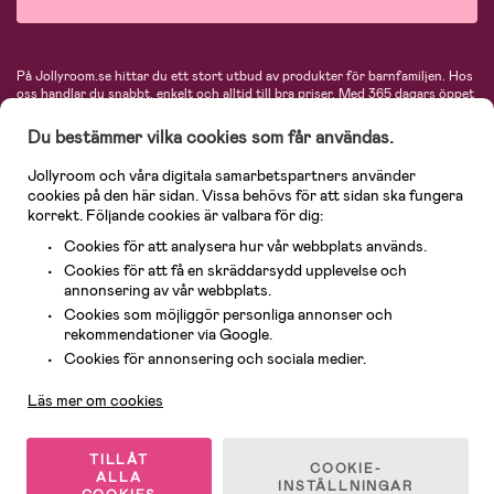
På Jollyroom.se hittar du ett stort utbud av produkter för barnfamiljen.
Hos
oss handlar du snabbt, enkelt och alltid till bra priser.
Med 365 dagars öppet
köp och en mycket kompetent kundtjänst kan du känna dig trygg att handla
hos oss. I vårt sortiment hittar du barnvagnar, bilstolar, kläder för barn och
Du bestämmer vilka cookies som får användas.
baby, produkter för mamman, massor av inspirerande inredning, leksaker,
babyprodukter och mycket mer. Vi erbjuder produkter från välkända
Jollyroom och våra digitala samarbetspartners använder
varumärken så som Britax, Maxi-Cosi, Baby Jogger, BabyBjörn, Didriksons,
cookies på den här sidan. Vissa behövs för att sidan ska fungera
KidKraft, Ergobaby, Philips Avent, Neonate, Cybex, LEGO och många fler.
korrekt. Följande cookies är valbara för dig:
Välkommen in och kika runt i Nordens största barn- och babybutik på nätet!
Cookies för att analysera hur vår webbplats används.
Cookies för att få en skräddarsydd upplevelse och
annonsering av vår webbplats.
Cookies som möjliggör personliga annonser och
rekommendationer via Google.
Kundservice
Cookies för annonsering och sociala medier.
Läs mer om cookies
© 2026 Jollyroom AB. Alla rättigheter reserverade.
TILLÅT
COOKIE-
ALLA
INSTÄLLNINGAR