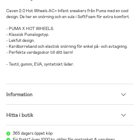
Caven 2.0 Hot Wheels AC+ Infant sneakers från Puma med en cool
design. De har en snörning och en sula i SoftFoam för extra komfort.
- PUMA X HOT WHEELS.
- Klassisk Pumalogotyp.
- Lekfull design.
- Kardborreband och elastisk snörning för enkel på- och avtagning.
- Perfekta vardagsskor till ditt barn!
- Textil, gummi, EVA, syntetiskt läder.
Information
Hitta i butik
365 dagars öppet köp
Fri frakt* över 1000 kr, gäller för postpaket & varubrev