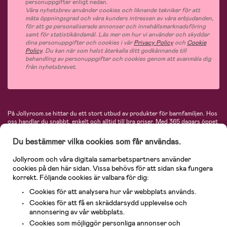
personuppgifter enligt nedan.
Våra nyhetsbrev använder cookies och liknande tekniker för att
mäta öppningsgrad och våra kunders intressen av våra erbjudanden,
för att ge personaliserade annonser och innehållsmarknadsföring
samt för statistikändamål. Läs mer om hur vi använder och skyddar
dina personuppgifter och cookies i vår
Privacy Policy
och
Cookie
Policy
. Du kan när som helst återkalla ditt godkännande till
behandling av personuppgifter och cookies genom att avanmäla dig
från nyhetsbrevet.
På Jollyroom.se hittar du ett stort utbud av produkter för barnfamiljen.
Hos
oss handlar du snabbt, enkelt och alltid till bra priser.
Med 365 dagars öppet
köp och en mycket kompetent kundtjänst kan du känna dig trygg att handla
hos oss. I vårt sortiment hittar du barnvagnar, bilstolar, kläder för barn och
Du bestämmer vilka cookies som får användas.
baby, produkter för mamman, massor av inspirerande inredning, leksaker,
babyprodukter och mycket mer. Vi erbjuder produkter från välkända
Jollyroom och våra digitala samarbetspartners använder
varumärken så som Britax, Maxi-Cosi, Baby Jogger, BabyBjörn, Didriksons,
cookies på den här sidan. Vissa behövs för att sidan ska fungera
KidKraft, Ergobaby, Philips Avent, Neonate, Cybex, LEGO och många fler.
korrekt. Följande cookies är valbara för dig:
Välkommen in och kika runt i Nordens största barn- och babybutik på nätet!
Cookies för att analysera hur vår webbplats används.
Cookies för att få en skräddarsydd upplevelse och
annonsering av vår webbplats.
Cookies som möjliggör personliga annonser och