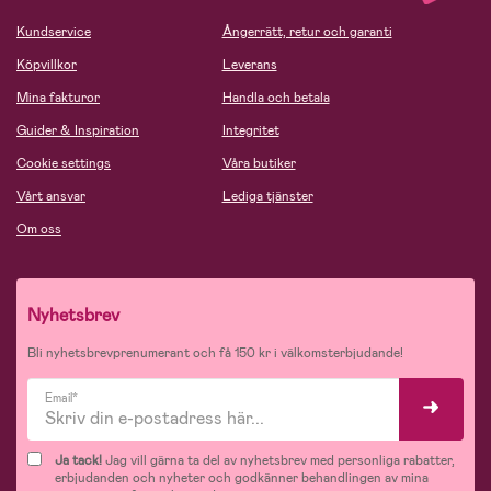
Kundservice
Ångerrätt, retur och garanti
Köpvillkor
Leverans
Mina fakturor
Handla och betala
Guider & Inspiration
Integritet
Cookie settings
Våra butiker
Vårt ansvar
Lediga tjänster
Om oss
Nyhetsbrev
Bli nyhetsbrevprenumerant och få 150 kr i välkomsterbjudande!
Email*
Ja tack!
Jag vill gärna ta del av nyhetsbrev med personliga rabatter,
erbjudanden och nyheter och godkänner behandlingen av mina