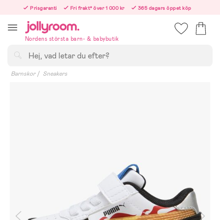
Hoppa
Prisgaranti
Fri frakt* över 1 000 kr
365 dagars öppet köp
till
Beställ nu – vi skickar samma vardag!
innehållet
Nordens största barn- & babybutik
Sök
Barnskor
Sneakers