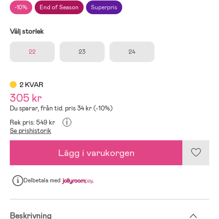
-10%
End of Season
Superpris
Välj storlek
22
23
24
2 KVAR
305 kr
Du sparar, från tid. pris 34 kr (-10%)
i
Rek pris: 549 kr
Se prishistorik
Lägg i varukorgen
Delbetala
med
Beskrivning